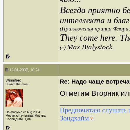
В
сегда приятно б
интеллекта и благ
(Приключения принца Флориз
T
hey come here. Th
Max Bialystock
(c)
12-01-2007, 10:24
Winnifred
Re: Надо чаще встреча
i swam the moat
Отметим Вторник ил
_________________
Предпочитаю слушать п
На форуме с: Aug 2004
Место жительства: Москва
Зондхайм
Сообщений: 1,048