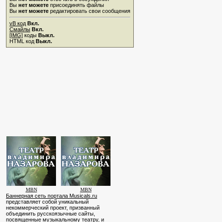
Вы
нет можете
присоединять файлы
Вы
нет можете
редактировать свои сообщения
vB код
Вкл.
Смайлы
Вкл.
[IMG]
коды
Выкл.
HTML код
Выкл.
MBN
MBN
Баннерная сеть портала Musicals.ru
представляет собой уникальный
некоммерческий проект, призванный
объединить русскоязычные сайты,
посвященные музыкальному театру, и