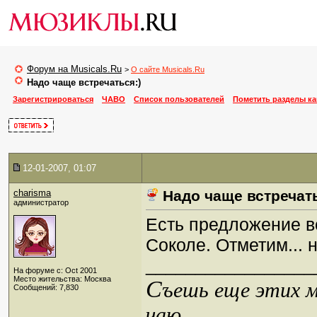
Форум на Musicals.Ru
>
О сайте Musicals.Ru
Надо чаще встречаться:)
Зарегистрироваться
ЧАВО
Список пользователей
Пометить разделы к
12-01-2007, 01:07
charisma
Надо чаще встречать
администратор
Есть предложение вс
Соколе. Отметим... 
_________________
На форуме с: Oct 2001
Место жительства: Москва
С
ъешь еще этих м
Сообщений: 7,830
чаю...