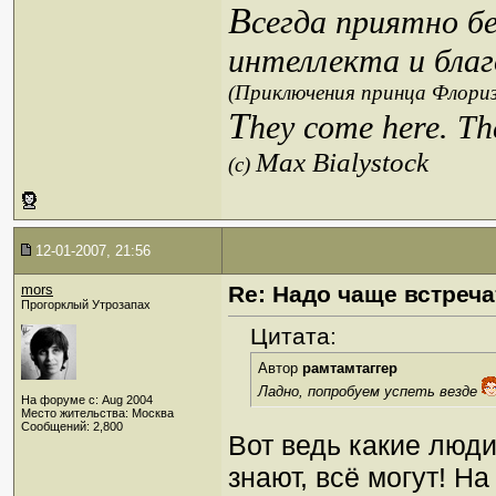
В
сегда приятно б
интеллекта и благ
(Приключения принца Флориз
T
hey come here. Th
Max Bialystock
(c)
12-01-2007, 21:56
mors
Re: Надо чаще встреча
Прогорклый Утрозапах
Цитата:
Автор
рамтамтаггер
Ладно, попробуем успеть везде
На форуме с: Aug 2004
Место жительства: Москва
Сообщений: 2,800
Вот ведь какие люди
знают, всё могут! На