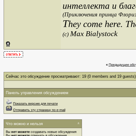
интеллекта и благ
(Приключения принца Флориз
T
hey come here. Th
Max Bialystock
(c)
«
Предыдущее обс
Сейчас это обсуждение просматривают: 19
(0 members and 19 guests)
Панель управления обсуждением
Показать версию для печати
Отправить эту страницу по e-mail
Что можно и нельзя
Вы
нет можете
создавать новые обсуждения
Вы
нет можете
отвечать в обсуждения