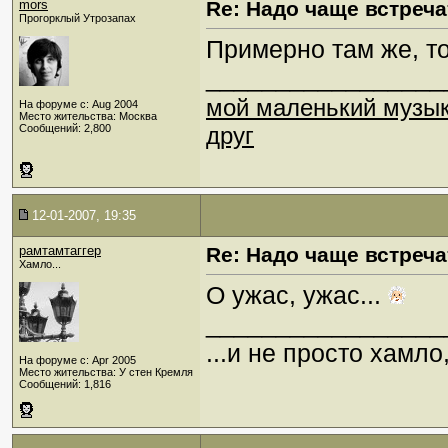
mors
Re: Надо чаще встреча
Прогорклый Утрозапах
Примерно там же, то
_________________
мой маленький музы
На форуме с: Aug 2004
Место жительства: Москва
Сообщений: 2,800
друг
12-01-2007, 19:35
рамтамтаггер
Re: Надо чаще встреча
Хамло...
О ужас, ужас...
_________________
...и не просто хамл
На форуме с: Apr 2005
Место жительства: У стен Кремля
Сообщений: 1,816