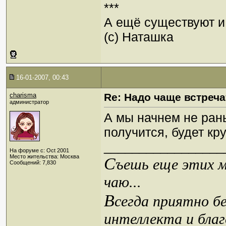
***
А ещё существуют и 
(с) Наташка
16-01-2007, 00:43
charisma
Re: Надо чаще встреча
администратор
А мы начнем не ран
получится, будет кру
_________________
На форуме с: Oct 2001
Место жительства: Москва
С
ъешь еще этих м
Сообщений: 7,830
чаю...
В
сегда приятно б
интеллекта и благ