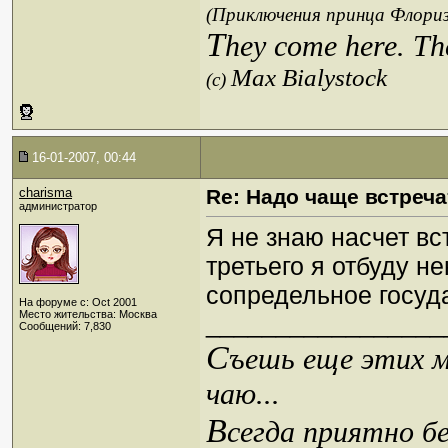
(Приключения принца Флориз
T
hey come here. Th
Max Bialystock
(c)
16-01-2007, 00:44
charisma
Re: Надо чаще встреча
администратор
Я не знаю насчет вс
третьего я отбуду н
сопредельное госуд
На форуме с: Oct 2001
Место жительства: Москва
_________________
Сообщений: 7,830
С
ъешь еще этих м
чаю...
В
сегда приятно б