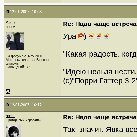
12-01-2007, 16:08
Alice
Re: Надо чаще встреча
happy
Ура
)
_________________
"Какая радость, когд
На форуме с: Nov 2001
Место жительства: В центре
циклона
Сообщений: 355
"Идею нельзя нести
(c)"Порри Гаттер 3-2
12-01-2007, 16:12
mors
Re: Надо чаще встреча
Прогорклый Утрозапах
Так, значит. Явка в