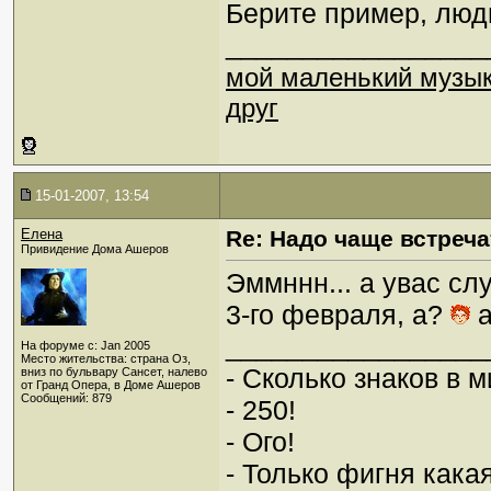
Берите пример, люд
_________________
мой маленький музы
друг
15-01-2007, 13:54
Елена
Re: Надо чаще встреча
Привидение Дома Ашеров
Эммннн... а увас сл
3-го февраля, а?
а
_________________
На форуме с: Jan 2005
Место жительства: страна Оз,
- Сколько знаков в 
вниз по бульвару Сансет, налево
от Гранд Опера, в Доме Ашеров
Сообщений: 879
- 250!
- Ого!
- Только фигня какая