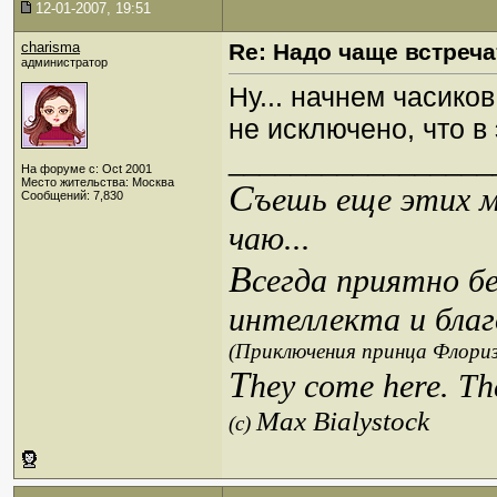
12-01-2007, 19:51
charisma
Re: Надо чаще встреча
администратор
Ну... начнем часиков
не исключено, что в
_________________
На форуме с: Oct 2001
Место жительства: Москва
С
ъешь еще этих м
Сообщений: 7,830
чаю...
В
сегда приятно б
интеллекта и благ
(Приключения принца Флориз
T
hey come here. Th
Max Bialystock
(c)