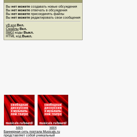
Вы
нет можете
создавать новые обсуждения
Вы
нет можете
отвечать в обсуждения
Вы
нет можете
присоединять файлы
Вы
нет можете
редактировать свои сообщения
vB код
Вкл.
Смайлы
Вкл.
[IMG]
коды
Выкл.
HTML код
Выкл.
MBN
MBN
Баннерная сеть портала Musicals.ru
представляет собой уникальный