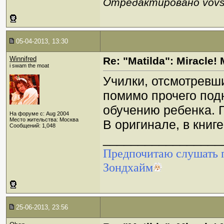
Отредактировано vovse
05-04-2013, 13:30
Winnifred
Re: "Matilda": Miracle! 
i swam the moat
Училки, отсмотревши
помимо прочего под
обучению ребенка. Г
На форуме с: Aug 2004
Место жительства: Москва
В оригинале, в книге
Сообщений: 1,048
_________________
Предпочитаю слушать п
Зондхайм
25-06-2013, 23:56