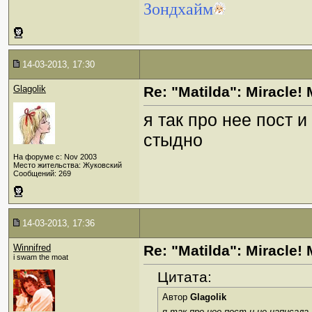
Зондхайм
14-03-2013, 17:30
Glagolik
Re: "Matilda": Miracle! 
я так про нее пост 
стыдно
На форуме с: Nov 2003
Место жительства: Жуковский
Сообщений: 269
14-03-2013, 17:36
Winnifred
Re: "Matilda": Miracle! 
i swam the moat
Цитата:
Автор
Glagolik
я так про нее пост и не написала,