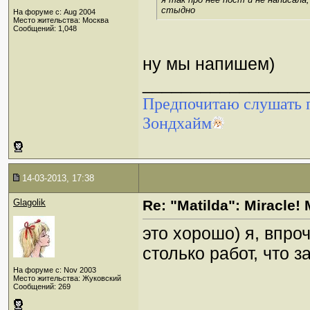
стыдно
На форуме с: Aug 2004
Место жительства: Москва
Сообщений: 1,048
ну мы напишем)
_________________
Предпочитаю слушать п
Зондхайм
14-03-2013, 17:38
Glagolik
Re: "Matilda": Miracle! 
это хорошо) я, впро
столько работ, что 
На форуме с: Nov 2003
Место жительства: Жуковский
Сообщений: 269