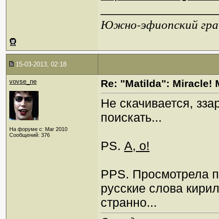
_________________
Южно-эфиопский грач
15-03-2013, 02:18
vovse_ne
Re: "Matilda": Miracle! 
Не скачивается, зза
поискать...
На форуме с: Mar 2010
Сообщений: 376
PS.
А, о!
PPS. Просмотрела п
русские слова кирил
странно...