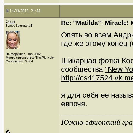
14-03-2013, 21:44
Oban
Re: "Matilda": Miracle! 
Sweet Secretariat!
Опять во всем Андрю
где же этому конец (
На форуме с: Jan 2002
Место жительства: The Pie Hole
Шикарная фотка Кос
Сообщений: 3,204
сообщества
"New Yor
http://cs417524.vk.
я для себя ее назыв
евпочя.
_________________
Южно-эфиопский грач