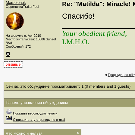
Marselenok
Re: "Matilda": Miracle! 
OpportunistTraitorFool
Спасибо!
_________________
Your obedient friend,
На форуме с: Apr 2010
Место жительства: 10086 Sunset
I.M.H.O.
Blvd.
Сообщений: 172
«
Предыдущее обс
Сейчас это обсуждение просматривают: 1
(0 members and 1 guests)
Панель управления обсуждением
Показать версию для печати
Отправить эту страницу по e-mail
Что можно и нельзя