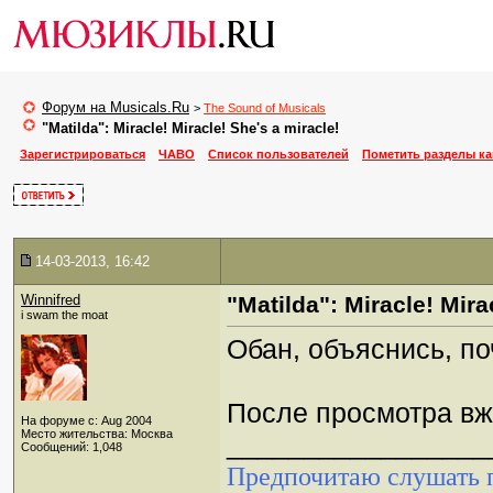
Форум на Musicals.Ru
>
The Sound of Musicals
"Matilda": Miracle! Miracle! She's a miracle!
Зарегистрироваться
ЧАВО
Список пользователей
Пометить разделы к
14-03-2013, 16:42
Winnifred
"Matilda": Miracle! Mira
i swam the moat
Обан, объяснись, по
После просмотра вж
На форуме с: Aug 2004
Место жительства: Москва
_________________
Сообщений: 1,048
Предпочитаю слушать п