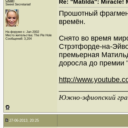
Oban
Re: "Matilda": Miracle! 
Sweet Secretariat!
Прошотный фрагмент
времён.
На форуме с: Jan 2002
Место жительства: The Pie Hole
Снято во время мир
Сообщений: 3,204
Стрэтфорде-на-Эйво
премьерная Матильд
доросла до премии 
http://www.youtube
_________________
Южно-эфиопский грач
27-06-2013, 20:25