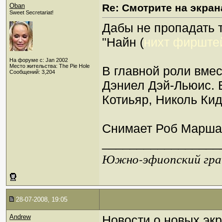
Oban
Re: Смотрите на экран
Sweet Secretariat!
Дабы не пропадать 
"Найн (
нихт фирште
На форуме с: Jan 2002
Место жительства: The Pie Hole
В главной роли вме
Сообщений: 3,204
Дэниел Дэй-Льюис. 
Котиьяр, Николь Ки
Снимает Роб Марша
_________________
Южно-эфиопский грач
28-07-2008, 19:05
Andrew
Новости о новых эк