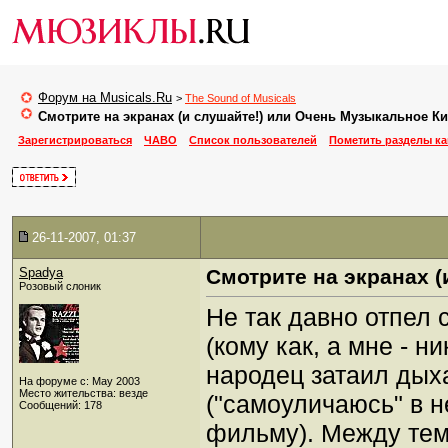
Форум на Musicals.Ru
>
The Sound of Musicals
Смотрите на экранах (и слушайте!) или Очень Музыкальное К
Зарегистрироваться
ЧАВО
Список пользователей
Пометить разделы к
26-11-2007, 01:37
Spadya
Смотрите на экранах 
Розовый слоник
Не так давно отпел 
(кому как, а мне - 
народец затаил дых
На форуме с: May 2003
Место жительства: везде
("самоуличаюсь" в н
Сообщений: 178
фильму). Между тем