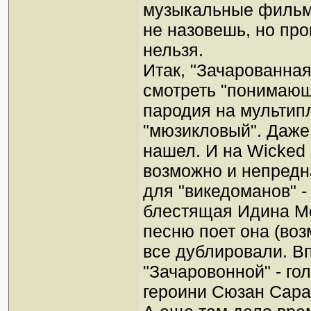
музыкальные фильм
не назовешь, но про
нельзя.
Итак, "Зачарованна
смотреть "понимающ
пародия на мультип
"мюзикловый". Даже
нашел. И на Wicked 
возможно и непредн
для "викедоманов" -
блестящая Идина Ме
песню поет она (воз
все дублировали. В
"Зачаровонной" - го
героини Сюзан Сара