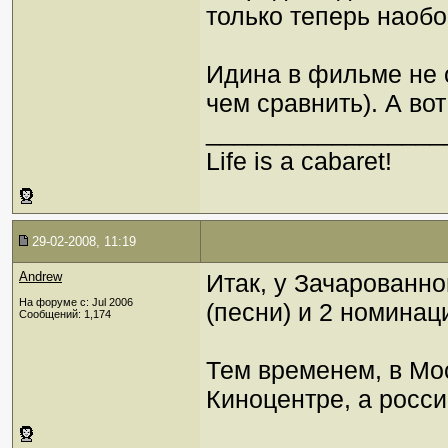
только теперь наобо
Идина в фильме не о
чем сравнить). А во
_________________
Life is a cabaret!
29-02-2008, 11:19
Andrew
Итак, у Зачарованн
На форуме с: Jul 2006
(песни) и 2 номинаци
Сообщений: 1,174
Тем временем, в Мо
Киноцентре, а росс