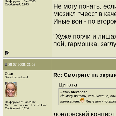
На форуме с: Jan 2005
Не могу понять, есл
Сообщений: 3,873
мюзикл "Чесс" в кач
Иные вон - по втором
_________________
"Хуже порчи и лиша
пой, гармошка, загл
28-07-2008, 21:05
Oban
Re: Смотрите на экран
Sweet Secretariat!
Цитата:
Автор
Alexander
Не могу понять, если честно, поч
намёка нет.
Иные вон - по втор
На форуме с: Jan 2002
Место жительства: The Pie Hole
Сообщений: 3,204
лондонский концерт 