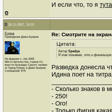
И если что, то я
тута
26-11-2007, 19:03
Елена
Re: Смотрите на экран
Привидение Дома Ашеров
Цитата:
Автор
Spadya
Я так понимаю, что и финальную
На форуме с: Jan 2005
Место жительства: страна Оз,
вниз по бульвару Сансет, налево
Разведка донесла чт
от Гранд Опера, в Доме Ашеров
Сообщений: 879
Идина поет на титра
_________________
- Сколько знаков в 
- 250!
- Ого!
- Только фигня какая