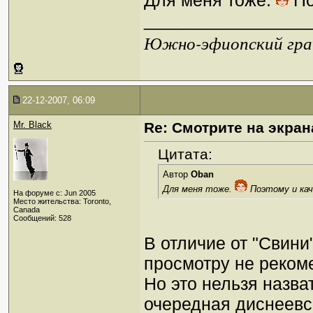
Для меня тоже.
По
_________________
Южно-эфиопский грач
22-12-2007, 06:09
Mr. Black
Re: Смотрите на экран
Цитата:
Автор
Oban
Для меня тоже.
Поэтому и кач
На форуме с: Jun 2005
Место жительства: Toronto,
Canada
Сообщений: 528
В отличие от "Свини
просмотру не реком
Но это нельзя назв
очередная диснеевс