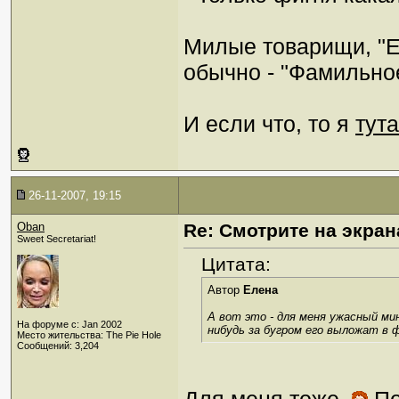
Милые товарищи, "Е
обычно - "Фамильно
И если что, то я
тута
26-11-2007, 19:15
Oban
Re: Смотрите на экран
Sweet Secretariat!
Цитата:
Автор
Елена
А вот это - для меня ужасный мину
На форуме с: Jan 2002
нибудь за бугром его выложат в 
Место жительства: The Pie Hole
Сообщений: 3,204