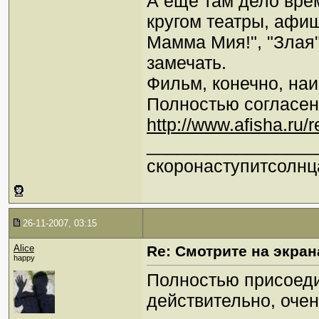
А еще там дело вре
кругом театры, афиш
Мамма Мия!", "Злая",
замечать.
Фильм, конечно, наи
Полностью согласен
http://www.afisha.ru
_________________
скоронаступитсолнц
26-11-2007, 03:15
Alice
Re: Смотрите на экран
happy
Полностью присоеди
действительно, оче