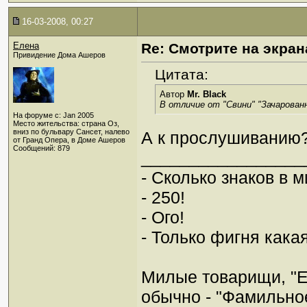
16-03-2008, 00:27
Елена
Re: Смотрите на экран
Привидение Дома Ашеров
Цитата:
Автор
Mr. Black
В отличие от "Свини" "Зачарован
На форуме с: Jan 2005
Место жительства: страна Оз,
вниз по бульвару Сансет, налево
А к прослушиванию
от Гранд Опера, в Доме Ашеров
Сообщений: 879
_________________
- Сколько знаков в 
- 250!
- Ого!
- Только фигня какая
Милые товарищи, "Е
обычно - "Фамильно