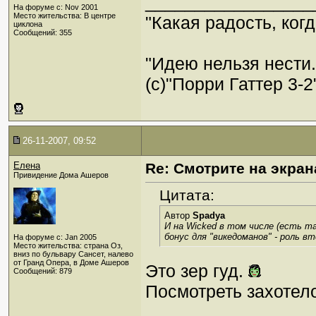
_________________
На форуме с: Nov 2001
Место жительства: В центре
"Какая радость, когд
циклона
Сообщений: 355
"Идею нельзя нести
(c)"Порри Гаттер 3-2
26-11-2007, 09:52
Елена
Re: Смотрите на экран
Привидение Дома Ашеров
Цитата:
Автор
Spadya
И на Wicked в том числе (есть т
бонус для "викедоманов" - роль 
На форуме с: Jan 2005
Место жительства: страна Оз,
вниз по бульвару Сансет, налево
от Гранд Опера, в Доме Ашеров
Это зер гуд.
Сообщений: 879
Посмотреть захотел