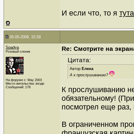
И если что, то я
тута
05-05-2008, 15:59
Spadya
Re: Смотрите на экран
Розовый слоник
Цитата:
Автор
Елена
А к прослушиванию?
На форуме с: May 2003
Место жительства: везде
Сообщений: 178
К прослушиванию не
обязательному! (Пр
посмотрел еще раз, 
В ограниченном про
французская картина