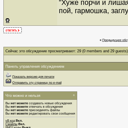
"Хуже порчи и лиша
пой, гармошка, загл
«
Предыдущее обс
Сейчас это обсуждение просматривают: 29
(0 members and 29 guests)
Панель управления обсуждением
Показать версию для печати
Отправить эту страницу по e-mail
Что можно и нельзя
Вы
нет можете
создавать новые обсуждения
Вы
нет можете
отвечать в обсуждения
Вы
нет можете
присоединять файлы
Вы
нет можете
редактировать свои сообщения
vB код
Вкл.
Смайлы
Вкл.
[IMG]
коды
Выкл.