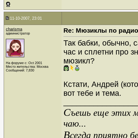
11-10-2007, 23:01
charisma
Re: Мюзиклы по ради
администратор
Так бабки, обычно,
час и сплетни про з
мюзикл?
На форуме с: Oct 2001
Место жительства: Москва
Сообщений: 7,830
Кстати, Андрей (кот
вот тебе и тема.
_________________
С
ъешь еще этих м
чаю...
В
сегда приятно б