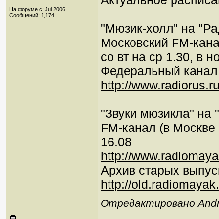
Актуальное расписа
На форуме с: Jul 2006
Сообщений: 1,174
"Мюзик-холл" на "Ра
Московский FM-канал 
со вт на ср 1.30, в н
Федеральный канал (
http://www.radiorus.r
"Звуки мюзикла" на 
FM-канал (в Москве 1
16.08
http://www.radiomaya
Архив старых выпус
http://old.radiomayak.
Отредактировано Andre