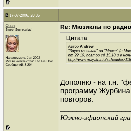
17-07-2006, 20:35
Oban
Re: Мюзиклы по ради
Sweet Secretariat!
Цитата:
Автор
Andrew
"Звуки мюзикла" на "Маяке" (в Мо
пт 22.10, повтор сб 15.10 и в ночь
На форуме с: Jan 2002
http://www.mayak.info/schedules/118
Место жительства: The Pie Hole
Сообщений: 3,204
Дополню - на т.н. "
программу Журбина 
повторов.
_________________
Южно-эфиопский грач