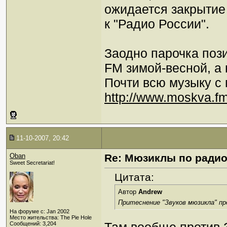
ожидается закрытие 
к "Радио России".
Заодно парочка поз
FM зимой-весной, а 
Почти всю музыку с
http://www.moskva.fm
11-10-2007, 20:42
Oban
Re: Мюзиклы по ради
Sweet Secretariat!
Цитата:
Автор
Andrew
Притеснение "Звуков мюзикла" п
На форуме с: Jan 2002
Место жительства: The Pie Hole
Сообщений: 3,204