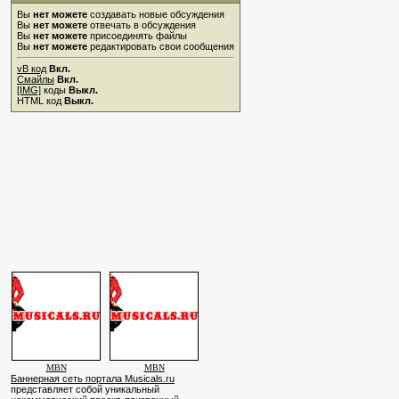
Вы
нет можете
создавать новые обсуждения
Вы
нет можете
отвечать в обсуждения
Вы
нет можете
присоединять файлы
Вы
нет можете
редактировать свои сообщения
vB код
Вкл.
Смайлы
Вкл.
[IMG]
коды
Выкл.
HTML код
Выкл.
MBN
MBN
Баннерная сеть портала Musicals.ru
представляет собой уникальный