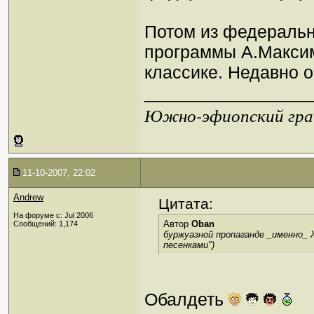
Потом из федеральн
программы А.Максим
классике. Недавно о
_________________
Южно-эфиопский грач
11-10-2007, 22:02
Andrew
Цитата:
На форуме с: Jul 2006
Автор
Oban
Сообщений: 1,174
буржуазной пропаганде _именно_ 
песенками")
Обалдеть