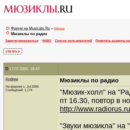
Форум на Musicals.Ru
>
Афиша
Мюзиклы по радио
Зарегистрироваться
ЧАВО
Список пользователей
Пометить разделы к
17-07-2006, 19:43
Andrew
Мюзиклы по радио
На форуме с: Jul 2006
"Мюзик-холл" на "Ра
Сообщений: 1,174
пт 16.30, повтор в но
http://www.radiorus.r
"Звуки мюзикла" на 