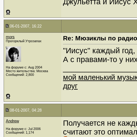
Джульетта и Иисус 
06-01-2007, 16:22
mors
Re: Мюзиклы по ради
Прогорклый Утрозапах
"Иисус" каждый год,
А с правами-то у ни
_________________
На форуме с: Aug 2004
Место жительства: Москва
Сообщений: 2,800
мой маленький музы
друг
08-01-2007, 04:28
Andrew
Получается не кажды
На форуме с: Jul 2006
считают это оптима
Сообщений: 1,174