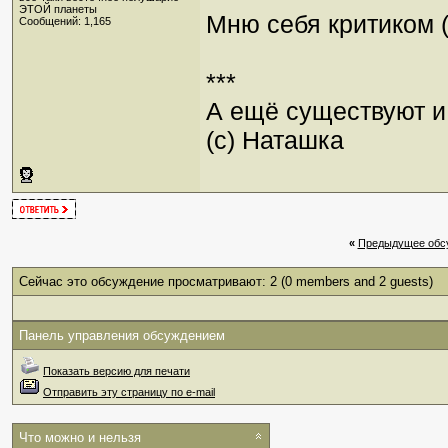
ЭТОЙ планеты
Мню себя критиком (
Сообщений: 1,165
***
А ещё существуют и 
(с) Наташка
«
Предыдущее обс
Сейчас это обсуждение просматривают: 2
(0 members and 2 guests)
Панель управления обсуждением
Показать версию для печати
Отправить эту страницу по e-mail
Что можно и нельзя