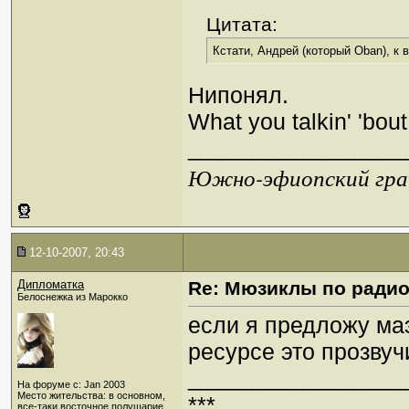
Цитата:
Кстати, Андрей (который Oban), к в
Нипонял.
What you talkin' 'bout
_________________
Южно-эфиопский грач
12-10-2007, 20:43
Дипломатка
Re: Мюзиклы по ради
Белоснежка из Марокко
если я предложу ма
ресурсе это прозвуч
_________________
На форуме с: Jan 2003
Место жительства: в основном,
***
все-таки восточное полушарие