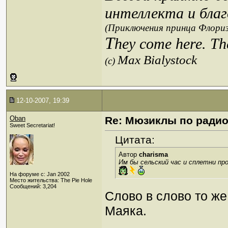
интеллекта и благ
(Приключения принца Флориз
T
hey come here. Th
Max Bialystock
(c)
12-10-2007, 19:39
Oban
Re: Мюзиклы по ради
Sweet Secretariat!
Цитата:
Автор
charisma
Им бы сельский час и сплетни пр
На форуме с: Jan 2002
Место жительства: The Pie Hole
Сообщений: 3,204
Слово в слово то же
Маяка.