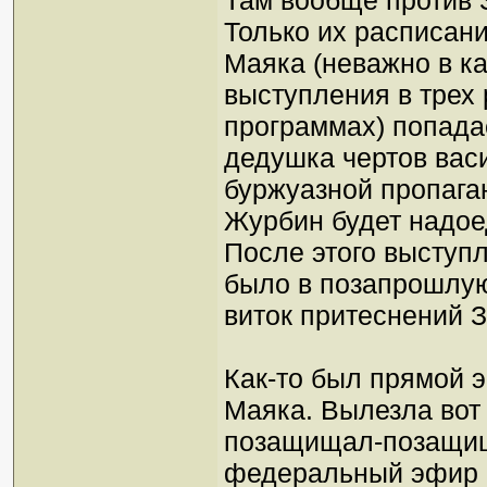
Там вообще против З
Только их расписан
Маяка (неважно в к
выступления в трех
программах) попада
дедушка чертов васи
буржуазной пропага
Журбин будет надое
После этого выступ
было в позапрошлую
виток притеснений 
Как-то был прямой 
Маяка. Вылезла вот
позащищал-позащищ
федеральный эфир 