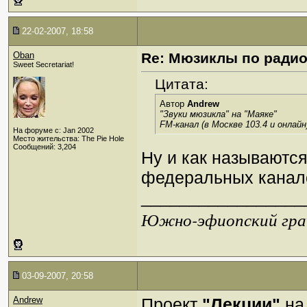
22-02-2007, 18:58
Oban
Re: Мюзиклы по ради
Sweet Secretariat!
Цитата:
Автор
Andrew
"Звуки мюзикла" на "Маяке"
FM-канал (в Москве 103.4 и онлайн
На форуме с: Jan 2002
Место жительства: The Pie Hole
Сообщений: 3,204
Ну и как называютс
федеральных кана
_________________
Южно-эфиопский грач
03-09-2007, 20:58
Andrew
Проект
"Лекции"
на 