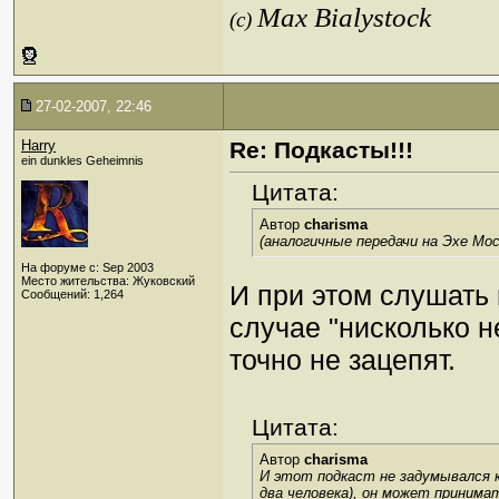
Max Bialystock
(c)
27-02-2007, 22:46
Harry
Re: Подкасты!!!
ein dunkles Geheimnis
Цитата:
Автор
charisma
(аналогичные передачи на Эхе Мо
На форуме с: Sep 2003
Место жительства: Жуковский
И при этом слушать 
Сообщений: 1,264
случае "нисколько н
точно не зацепят.
Цитата:
Автор
charisma
И этот подкаст не задумывался к
два человека), он может принима