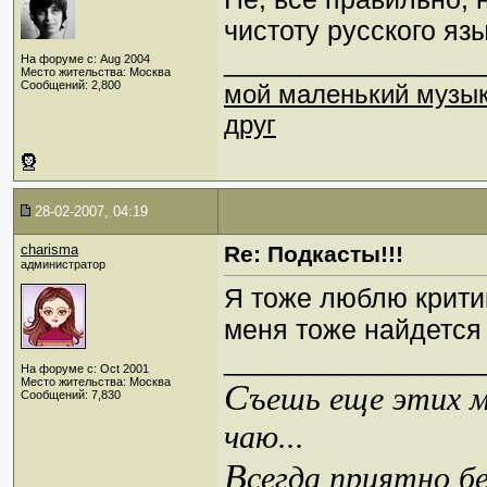
чистоту русского яз
_________________
На форуме с: Aug 2004
Место жительства: Москва
Сообщений: 2,800
мой маленький музы
друг
28-02-2007, 04:19
charisma
Re: Подкасты!!!
администратор
Я тоже люблю критик
меня тоже найдется
_________________
На форуме с: Oct 2001
Место жительства: Москва
С
ъешь еще этих м
Сообщений: 7,830
чаю...
В
сегда приятно б