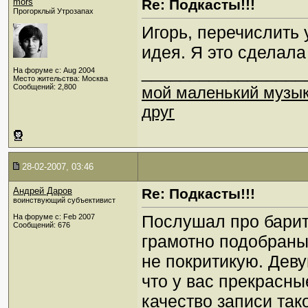
mors
Re: Подкасты!!!
Прогорклый Утрозапах
Игорь, перечислить 
идея. Я это сделала
_________________
На форуме с: Aug 2004
Место жительства: Москва
Сообщений: 2,800
мой маленький музы
друг
28-02-2007, 03:46
Андрей Даров
Re: Подкасты!!!
воинствующий субъективист
Послушал про барит
На форуме с: Feb 2007
Сообщений: 676
грамотно подобраный
не покритикую. Деву
что у вас прекрасные
качество записи та