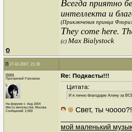
В
сегда приятно б
интеллекта и благ
(Приключения принца Флориз
T
hey come here. Th
Max Bialystock
(c)
27-02-2007, 21:30
mors
Re: Подкасты!!!
Прогорклый Утрозапах
Цитата:
И я лично благодарю Алину за ВСЕ
На форуме с: Aug 2004
Место жительства: Москва
Свет, ты чоооо?!
Сообщений: 2,800
_________________
мой маленький музы