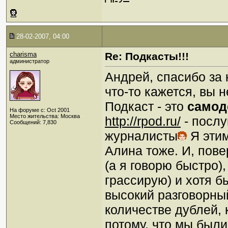
28-02-2007, 04:00
charisma
Re: Подкасты!!!
администратор
Андрей, спасибо за 
что-то кажется, вы 
Подкаст - это
самод
На форуме с: Oct 2001
Место жительства: Москва
http://rpod.ru/
- послу
Сообщений: 7,830
журналисты
Я этим
Алина тоже. И, пове
(а я говорю быстро),
грассирую) и хотя б
высокий разговорный
количестве дублей,
потому, что мы был