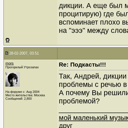
дикции. А еще был 
процитирую) где бы
вспоминает плохо в
на "эээ" между слов
28-02-2007, 03:51
mors
Re: Подкасты!!!
Прогорклый Утрозапах
Так, Андрей, дикции
проблемы с речью в
А почему Вы решили
На форуме с: Aug 2004
Место жительства: Москва
Сообщений: 2,800
проблемой?
_________________
мой маленький музы
друг