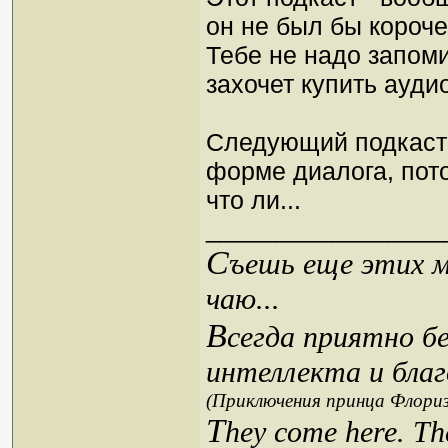
он не был бы короче
Тебе не надо запоми
захочет купить ауди
Следующий подкаст 
форме диалога, пот
что ли...
_________________
С
ъешь еще этих м
чаю...
В
сегда приятно б
интеллекта и благ
(Приключения принца Флориз
T
hey come here. Th