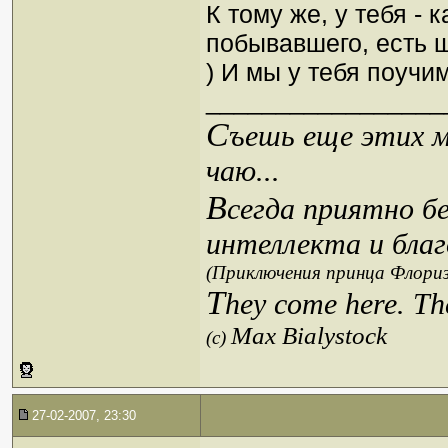
К тому же, у тебя - 
побывавшего, есть 
) И мы у тебя поучи
_________________
С
ъешь еще этих м
чаю...
В
сегда приятно б
интеллекта и благ
(Приключения принца Флориз
T
hey come here. Th
Max Bialystock
(c)
27-02-2007, 23:30