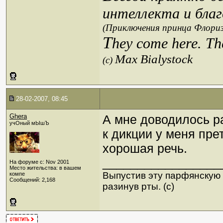
интеллекта и благ
(Приключения принца Флориз
T
hey come here. Th
Max Bialystock
(c)
28-02-2007, 08:45
Ghera
А мне доводилось раб
учОный мЫшЪ
к дикции у меня пре
хорошая речь.
_________________
На форуме с: Nov 2001
Место жительства: в вашем
Выпустив эту парфянскую с
компе
Сообщений: 2,168
разинув рты. (с)