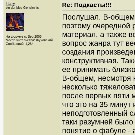
Harry
Re: Подкасты!!!
ein dunkles Geheimnis
Послушал. В-общем,
поэтому очередной 
материал, а также в
На форуме с: Sep 2003
Место жительства: Жуковский
вопрос жанра тут в
Сообщений: 1,264
создания произведен
конструктивная. Так
ее принимать близк
В-общем, несмотря 
несколько тяжелова
после первых пяти м
что это на 35 минут 
неподготовленный с
таки разумней было
понятие о фабуле - 