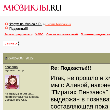
Форум на Musicals.Ru
>
О сайте Musicals.Ru
Подкасты!!!
Зарегистрироваться
ЧАВО
Список пользователей
Пометить разделы к
27-02-2007, 20:29
charisma
Re: Подкасты!!!
администратор
Итак, не прошло и хм
мы с Алиной, након
"Пиратах Пензанса"
На форуме с: Oct 2001
Место жительства: Москва
выдержан в познава
Сообщений: 7,830
составляющая пока н