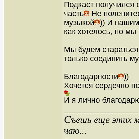
Подкаст получился о
часть
Не поленитес
музыкой
)) И наши
как хотелось, но мы
Мы будем стараться
только соединить м
Благодарности
))
Хочется сердечно по
И я лично благодар
_________________
С
ъешь еще этих м
чаю...