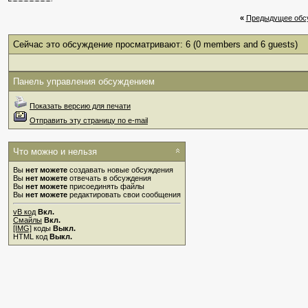
«
Предыдущее обс
Сейчас это обсуждение просматривают: 6
(0 members and 6 guests)
Панель управления обсуждением
Показать версию для печати
Отправить эту страницу по e-mail
Что можно и нельзя
Вы
нет можете
создавать новые обсуждения
Вы
нет можете
отвечать в обсуждения
Вы
нет можете
присоединять файлы
Вы
нет можете
редактировать свои сообщения
vB код
Вкл.
Смайлы
Вкл.
[IMG]
коды
Выкл.
HTML код
Выкл.