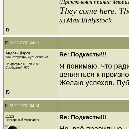
(Приключения принца Флориз
T
hey come here. Th
Max Bialystock
(c)
28-02-2007, 04:11
Андрей Даров
Re: Подкасты!!!
воинствующий субъективист
Я понимаю, что рад
На форуме с: Feb 2007
Сообщений: 676
цепляться к произно
Желаю успехов. Пуб
28-02-2007, 04:14
mors
Re: Подкасты!!!
Прогорклый Утрозапах
Не, всё правильно, 