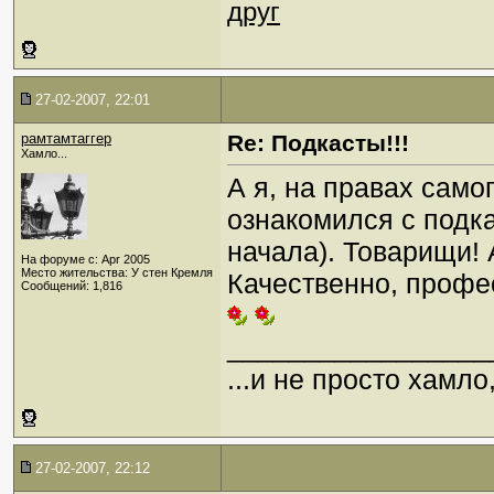
друг
27-02-2007, 22:01
рамтамтаггер
Re: Подкасты!!!
Хамло...
А я, на правах само
ознакомился с подка
начала). Товарищи! 
На форуме с: Apr 2005
Место жительства: У стен Кремля
Качественно, профе
Сообщений: 1,816
_________________
...и не просто хамл
27-02-2007, 22:12