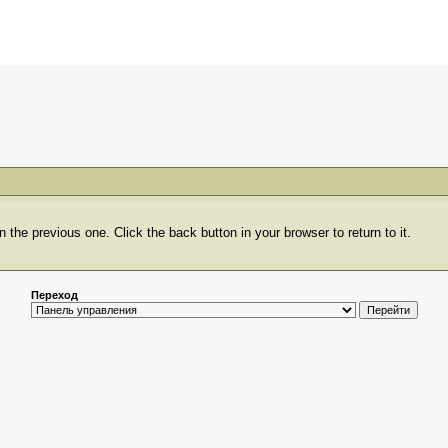
 the previous one. Click the back button in your browser to return to it.
Переход