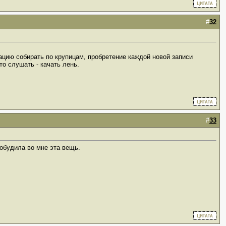
#
32
мацию собирать по крупицам, пробретение каждой новой записи
о слушать - качать лень.
#
33
робудила во мне эта вещь.