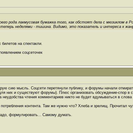
воего рода лакмусовая бумажка того, как обстоят дела с мюзиклом в 
о теперь неделями - тишина. Видимо, это показатель и интереса к жанру
 билетов на спектакли.
 появлением соцсеточек
рую сию мысль. Соцсети перетянули публику, и форумы начали отмирать.
я них и существуют форумы). Плюс организовать обсуждение-спор в со
-за неудобства чтения комментариев никто не будет вдумываться в слов
отребления контента. Там же нужно что? Хлеба и зрелищ. Прочитал чу
надо, формулировать... Самому думать.