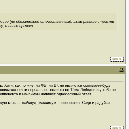
России (не обязательно отечественным). Если раньше страсти
, и всего прочего...
#
43
 Хотя, как по мне, ни ФБ, ни ВК не являются сколько-нибудь
циалках почти нереально - если ты не Тёма Лебедев и у тебя не
а оппонента и максимум напишет односложный ответ.
жую мысль, лайкнул, максимум - перепостил. Сиди и радуйся.