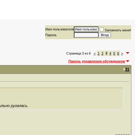
Имя пользователя
Запомнить меня!
Пароль
Страница 3 из 6
<
1
2
3
4
5
6
>
Панель управления обсуждением
#
31
льно ругалась.