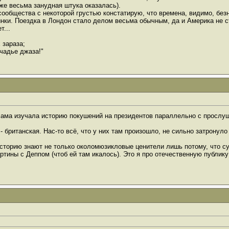
же весьма занудная штука оказалась).
 сообщества с некоторой грустью констатирую, что времена, видимо, бе
инки. Поездка в Лондон стало делом весьма обычным, да и Америка не с
т...
 зараза;
чадье джаза!"
- сама изучала историю покушений на президентов параллельно с просл
- британская. Нас-то всё, что у них там произошло, не сильно затронуло
 историю знают не только околомюзикловые ценители лишь потому, что 
ртины с Деппом (чтоб ей там икалось). Это я про отечественную публику