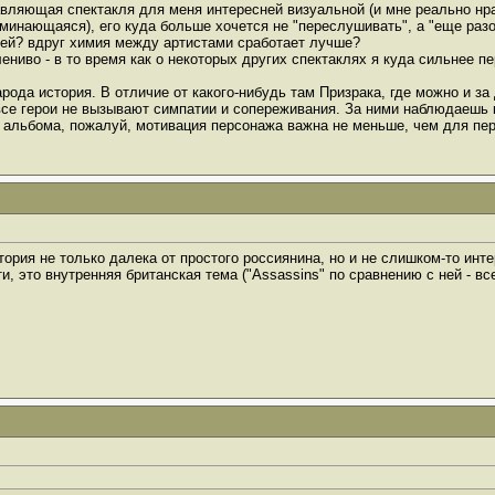
авляющая спектакля для меня интересней визуальной (и мне реально нрав
поминающаяся), его куда больше хочется не "переслушивать", а "еще раз
жей? вдруг химия между артистами сработает лучше?
ениво - в то время как о некоторых других спектаклях я куда сильнее п
рода история. В отличие от какого-нибудь там Призрака, где можно и з
 все герои не вызывают симпатии и сопереживания. За ними наблюдаешь к
альбома, пожалуй, мотивация персонажа важна не меньше, чем для пер
стория не только далека от простого россиянина, но и не слишком-то инт
ути, это внутренняя британская тема ("Assassins" по сравнению с ней - 