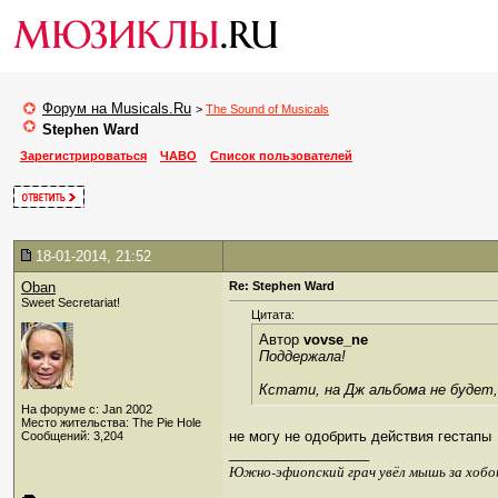
Форум на Musicals.Ru
>
The Sound of Musicals
Stephen Ward
Зарегистрироваться
ЧАВО
Список пользователей
18-01-2014, 21:52
Oban
Re: Stephen Ward
Sweet Secretariat!
Цитата:
Автор
vovse_ne
Поддержала!
Кстати, на Дж альбома не будет,
На форуме с: Jan 2002
Место жительства: The Pie Hole
не могу не одобрить действия гестапы
Сообщений: 3,204
__________________
Южно-эфиопский грач увёл мышь за хобо