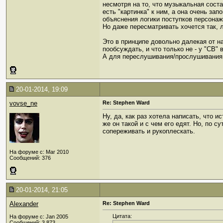
несмотря на то, что музыкальная сост
есть "картинка" к ним, а она очень за
объяснения логики поступков персона
Но даже пересматривать хочется так, л
Это в принципе довольно далекая от на
пообсуждать, и что только не - у "СВ"
А для переслушивания/прослушивания 
20-01-2014, 19:09
vovse_ne
Re: Stephen Ward
Ну, да, как раз хотела написать, что и
же он такой и с чем его едят. Но, по с
сопереживать и рукоплескать.
На форуме с: Mar 2010
Сообщений: 376
20-01-2014, 21:05
Alexander
Re: Stephen Ward
Цитата:
На форуме с: Jan 2005
Сообщений: 3,873