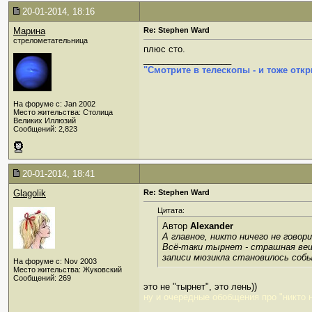
20-01-2014, 18:16
Марина
Re: Stephen Ward
стрелометательница
плюс сто.
__________________
"Смотрите в телескопы - и тоже откр
На форуме с: Jan 2002
Место жительства: Столица
Великих Иллюзий
Сообщений: 2,823
20-01-2014, 18:41
Glagolik
Re: Stephen Ward
Цитата:
Автор
Alexander
А главное, никто ничего не гово
Всё-таки тырнет - страшная вещь
записи мюзикла становилось собы
На форуме с: Nov 2003
Место жительства: Жуковский
Сообщений: 269
это не "тырнет", это лень))
ну и очередные обобщения про "никто ни