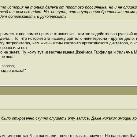
, что история не только далека от простого россиянина, но и не слиш
кой и с чем его едят. Но, по сути, это внутренняя британская тема ("
удет сопереживать и рукоплескать.
 имеет к нас самое прямое отношение - там же задействован русский шп
 дела... То, что история эта нашему зрителю неинтересна - другое дело,
му потребителю, чем жизнь жены какого-то аргентинского диктатора, о к
хорошо или нет.
то не знает. Ну кому тут известны имена Джеймса Гарфилда и Уильяма Ма
не знал.
 зараза;
чадье джаза!"
 было откровенно скучно слушать эту запись. Даже никаких эмоций яр
уме именно так бы и написали - нечего сказать, скучно. Но написали бы!