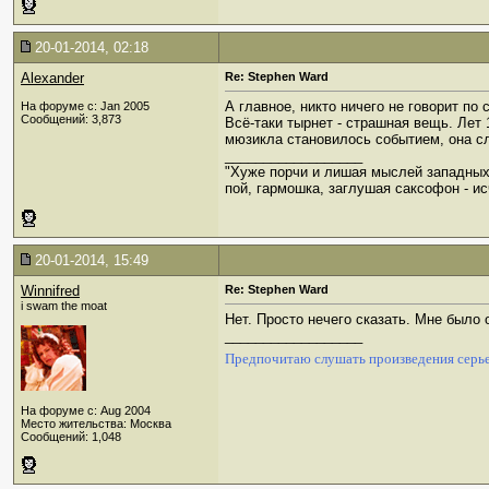
20-01-2014, 02:18
Alexander
Re: Stephen Ward
А главное, никто ничего не говорит по
На форуме с: Jan 2005
Сообщений: 3,873
Всё-таки тырнет - страшная вещь. Лет
мюзикла становилось событием, она сл
__________________
"Хуже порчи и лишая мыслей западных
пой, гармошка, заглушая саксофон - ис
20-01-2014, 15:49
Winnifred
Re: Stephen Ward
i swam the moat
Нет. Просто нечего сказать. Мне было 
__________________
Предпочитаю слушать произведения серье
На форуме с: Aug 2004
Место жительства: Москва
Сообщений: 1,048