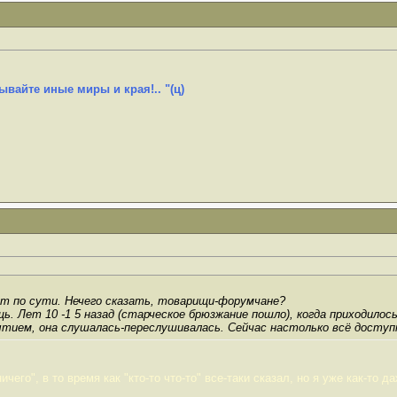
ывайте иные миры и края!.. "(ц)
рит по сути. Нечего сказать, товарищи-форумчане?
. Лет 10 -1 5 назад (старческое брюзжание пошло), когда приходилос
тием, она слушалась-переслушивалась. Сейчас настолько всё доступн
чего", в то время как "кто-то что-то" все-таки сказал, но я уже как-то д