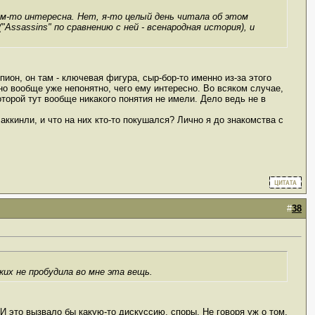
ком-то интересна. Нет, я-то целый день читала об этом
Assassins" по сравнению с ней - всенародная история), и
ион, он там - ключевая фигура, сыр-бор-то именно из-за этого
 но вообще уже непонятно, чего ему интересно. Во всяком случае,
оторой тут вообще никакого понятия не имели. Дело ведь не в
ккинли, и что на них кто-то покушался? Лично я до знакомства с
#
38
ких не пробудила во мне эта вещь.
 И это вызвало бы какую-то дискуссию, споры. Не говоря уж о том,