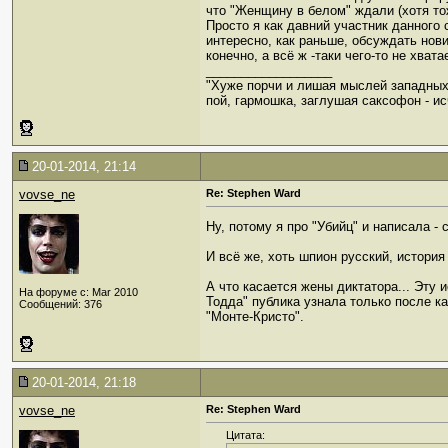
что "Женщину в белом" ждали (хотя то
Просто я как давний участник данного
интересно, как раньше, обсуждать нов
конечно, а всё ж -таки чего-то не хватае
__________________
"Хуже порчи и лишая мыслей западных
пой, гармошка, заглушая саксофон - ис
20-01-2014, 21:14
vovse_ne
Re: Stephen Ward
Ну, потому я про "Убийц" и написала 
И всё же, хоть шпион русский, история 
А что касается жены диктатора... Эту
На форуме с: Mar 2010
Тодда" публика узнала только после ка
Сообщений: 376
"Монте-Кристо".
20-01-2014, 21:18
vovse_ne
Re: Stephen Ward
Цитата: