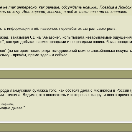
же не так интересно, как раньше, обсуждать новинки. Поездка в Лондо
шь не хочу. Это хорошо, конечно, а всё ж -таки чего-то не хватает...
ость информации и её, наверное, переизбыток сыграл свою роль.
назад, заказывая CD на "Амазоне", испытывала незабываемые ощущения,
не", каждая добытая всеми правдами и неправдами запись была поводом
мазон" (на котором после ряда телодвижений можно спокойненько покупать
зыку - причём, прямо здесь и сейчас.
 рода лакмусовая бумажка того, как обстоят дела с мюзиклом в России 
и - тишина. Видимо, это показатель и интереса к жанру, и всего прочего.
 зараза;
чадье джаза!"