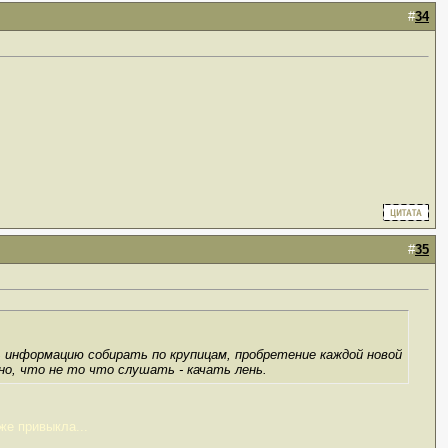
#
34
#
35
ь информацию собирать по крупицам, пробретение каждой новой
о, что не то что слушать - качать лень.
аже привыкла...