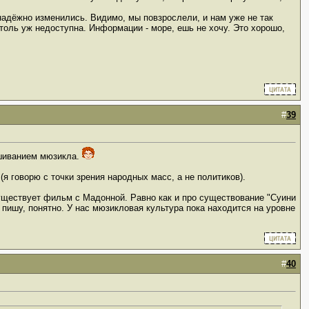
знадёжно изменились. Видимо, мы повзрослели, и нам уже не так
толь уж недоступна. Информации - море, ешь не хочу. Это хорошо,
#
39
ушиванием мюзикла.
 (я говорю с точки зрения народных масс, а не политиков).
существует фильм с Мадонной. Равно как и про существование "Суини
 пишу, понятно. У нас мюзикловая культура пока находится на уровне
#
40