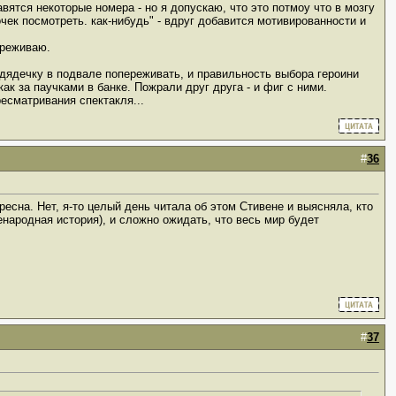
ятся некоторые номера - но я допускаю, что это потмоу что в мозгу
очек посмотреть. как-нибудь" - вдруг добавится мотивированности и
ереживаю.
а дядечку в подвале попереживать, и правильность выбора героини
ак за паучками в банке. Пожрали друг друга - и фиг с ними.
есматривания спектакля...
#
36
ересна. Нет, я-то целый день читала об этом Стивене и выясняла, кто
всенародная история), и сложно ожидать, что весь мир будет
#
37