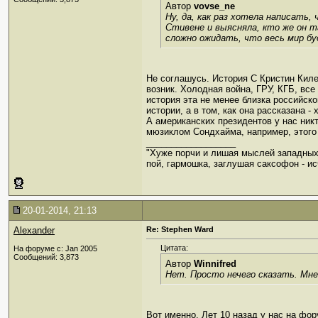
Автор
vovse_ne
Ну, да, как раз хотела написать
Стивене и выясняла, кто же он та
сложно ожидать, что весь мир б
Не соглашусь. История С Кристин Килер
возник. Холодная война, ГРУ, КГБ, все
история эта не менее близка российско
истории, а в том, как она рассказана - 
А американских президентов у нас ник
мюзиклом Сондхайма, например, этого 
__________________
"Хуже порчи и лишая мыслей западных
пой, гармошка, заглушая саксофон - ис
20-01-2014, 21:13
Alexander
Re: Stephen Ward
Цитата:
На форуме с: Jan 2005
Сообщений: 3,873
Автор
Winnifred
Нет. Просто нечего сказать. Мне
Вот именно. Лет 10 назад у нас на фор