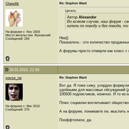
Glagolik
Re: Stephen Ward
Цитата:
Автор
Alexander
Во всяком случае, наш форум - с
кипели по поводу и без повода, т
На форуме с: Nov 2003
Место жительства: Жуковский
Неа))
Сообщений: 269
Показатель - это количество проданных
А форумы просто отмерли как класс с
20-01-2014, 21:59
vovse_ne
Re: Stephen Ward
Вот да. Я тоже сижу, усердно формули
удобными для массовых обсуждений (дл
100500 подписчиков, конечно. И то из
Плюс социалки воспитывают общество п
На форуме с: Mar 2010
Сообщений: 376
А на форуме, понимаете ли, мыслить 
Пооффтопили, да.