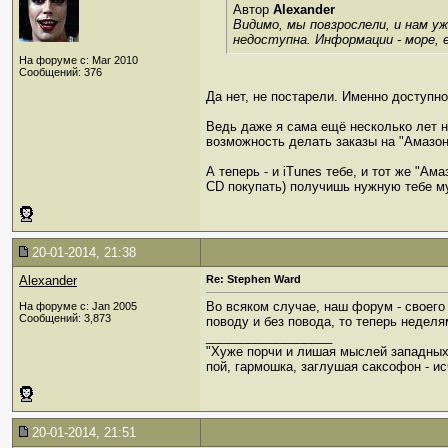
Автор
Alexander
Видимо, мы повзрослели, и нам у
недоступна. Информации - море, е
На форуме с: Mar 2010
Сообщений: 376
Да нет, не постарели. Именно доступн
Ведь даже я сама ещё несколько лет 
возможность делать заказы на "Амазо
А теперь - и iTunes тебе, и тот же "А
CD покупать) получишь нужную тебе му
20-01-2014, 21:38
Alexander
Re: Stephen Ward
Во всяком случае, наш форум - своего
На форуме с: Jan 2005
Сообщений: 3,873
поводу и без повода, то теперь неделям
__________________
"Хуже порчи и лишая мыслей западных
пой, гармошка, заглушая саксофон - ис
20-01-2014, 21:51