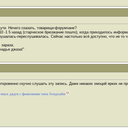
 сути. Нечего сказать, товарищи-форумчане?
 10 -1 5 назад (старческое брюзжание пошло), когда приходилось инфор
ушалась-переслушивалась. Сейчас настолько всё доступно, что не то чт
 зараза;
чадье джаза!"
откровенно скучно слушать эту запись. Даже никаких эмоций ярких не п
зных дядек с фамилиями типа Зондхайм