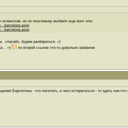
 испанском, но по поисковику выдает еще вот что:
s...barcelona.aspx
s...barcelona.aspx
.. спасибо, будем разбираться. =)
а... =)
по второй ссылке что-то довольно забавное
ения Барселоны - что посетить, и чего остерегаться - то здесь кое-что