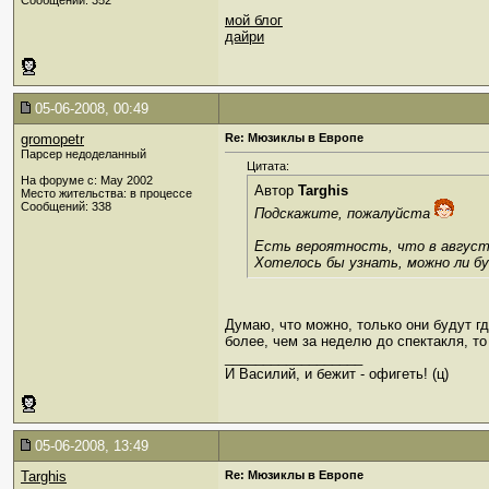
Сообщений: 352
мой блог
дайри
05-06-2008, 00:49
gromopetr
Re: Мюзиклы в Европе
Парсер недоделанный
Цитата:
На форуме с: May 2002
Автор
Targhis
Место жительства: в процессе
Сообщений: 338
Подскажите, пожалуйста
Есть вероятность, что в августе
Хотелось бы узнать, можно ли бу
Думаю, что можно, только они будут г
более, чем за неделю до спектакля, то
__________________
И Василий, и бежит - офигеть! (ц)
05-06-2008, 13:49
Targhis
Re: Мюзиклы в Европе