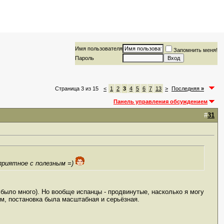
Имя пользователя
Запомнить меня!
Пароль
Страница 3 из 15
<
1
2
3
4
5
6
7
13
>
Последняя
»
Панель управления обсуждением
#
31
приятное с полезным =)
 было много). Но вообще испанцы - продвинутые, насколько я могу
им, постановка была масштабная и серьёзная.