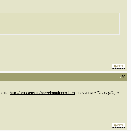
#
36
 есть:
http://brassens.ru/barcelona/index.htm
- начиная с
"И голуби, и