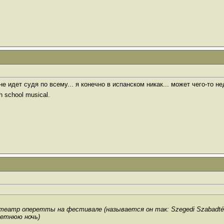
е идет судя по всему... я конечно в испанском никак... может чего-то не
 school musical.
театр оперетты на фестивале (называется он так: Szegedi Szabadtéri 
 летнюю ночь)