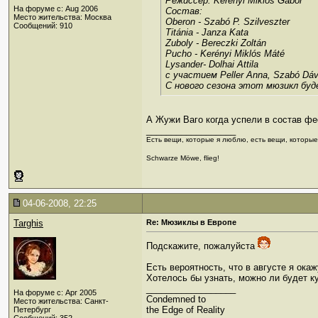
Режиссер: Kerényi Miklós Gábor
На форуме с: Aug 2006
Состав:
Место жительства: Москва
Oberon - Szabó P. Szilveszter
Сообщений: 910
Titánia - Janza Kata
Zuboly - Bereczki Zoltán
Pucho - Kerényi Miklós Máté
Lysander- Dolhai Attila
с участием Peller Anna, Szabó Dávi
С нового сезона этот мюзикл буд
А Жужи Ваго когда успели в состав ф
__________________
Есть вещи, которые я люблю, есть вещи, которы
Schwarze Möwe, flieg!
04-06-2008, 22:25
Targhis
Re: Мюзиклы в Европе
Подскажите, пожалуйста
Есть вероятность, что в августе я ока
Хотелось бы узнать, можно ли будет ку
__________________
На форуме с: Apr 2005
Condemned to
Место жительства: Санкт-
the Edge of Reality
Петербург