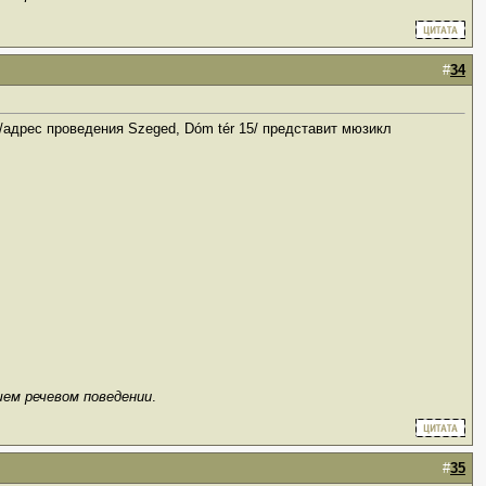
#
34
 /адрес проведения Szeged, Dóm tér 15/ представит мюзикл
шем речевом поведении
.
#
35