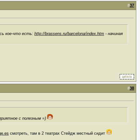
#
37
сь кое-что есть:
http://brassens.ru/barcelona/index.htm
- начиная
#
38
приятное с полезным =)
ge.es
смотреть, там в 2 театрах Стейдж местный сидит