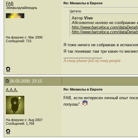
FAB
Re: Мюзиклы в Европе
Эйяфьядлайёкюдль
Цитата:
Автор
Vivo
Абсолютно ничего не соображаю в
http://www.barceloca.com/dataDetail
http://www.barceloca.com/dataDetail
На форуме с: Mar 2006
Сообщений: 715
Я тоже ничего не сображаю в испанском
Я так понимаю там три каких-то мюзикл
__________________
А crazy planet full of crazy people
26-05-2008, 23:15
A.A.A.
Re: Мюзиклы в Европе
FAB, если интересен личный опыт посещ
попугаи"
.
На форуме с: Aug 2007
Сообщений: 1,768