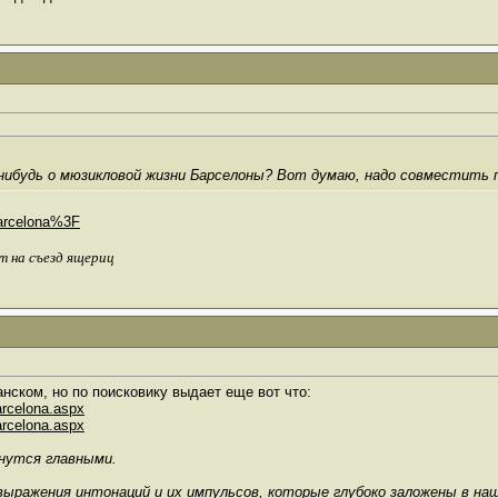
-нибудь о мюзикловой жизни Барселоны? Вот думаю, надо совместить 
-Barcelona%3F
т на съезд ящериц
нском, но по поисковику выдает еще вот что:
arcelona.aspx
arcelona.aspx
анутся главными.
выражения интонаций и их импульсов, которые глубоко заложены в на