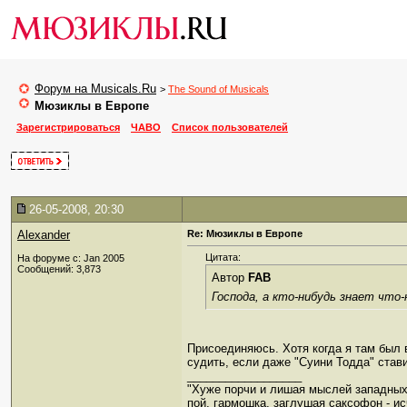
Форум на Musicals.Ru
>
The Sound of Musicals
Мюзиклы в Европе
Зарегистрироваться
ЧАВО
Список пользователей
26-05-2008, 20:30
Alexander
Re: Мюзиклы в Европе
Цитата:
На форуме с: Jan 2005
Сообщений: 3,873
Автор
FAB
Господа, а кто-нибудь знает что
Присоединяюсь. Хотя когда я там был в
судить, если даже "Суини Тодда" став
__________________
"Хуже порчи и лишая мыслей западных
пой, гармошка, заглушая саксофон - ис