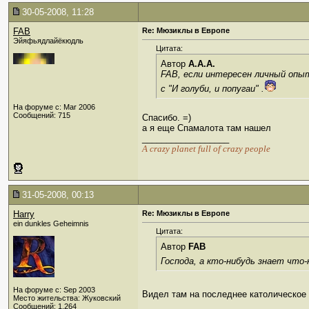
30-05-2008, 11:28
FAB
Re: Мюзиклы в Европе
Эйяфьядлайёкюдль
Цитата:
Автор
A.A.A.
FAB, если интересен личный опыт
с
"И голуби, и попугаи"
.
На форуме с: Mar 2006
Сообщений: 715
Спасибо. =)
а я еще Спамалота там нашел
__________________
А crazy planet full of crazy people
31-05-2008, 00:13
Harry
Re: Мюзиклы в Европе
ein dunkles Geheimnis
Цитата:
Автор
FAB
Господа, а кто-нибудь знает что
На форуме с: Sep 2003
Видел там на последнее католическое
Место жительства: Жуковский
__________________
Сообщений: 1,264