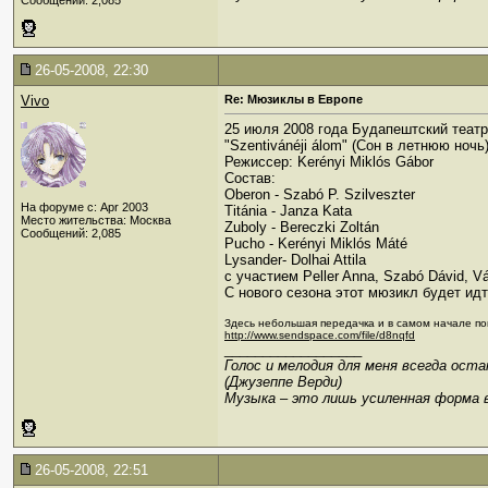
Сообщений: 2,085
26-05-2008, 22:30
Vivo
Re: Мюзиклы в Европе
25 июля 2008 года Будапештский театр 
"Szentivánéji álom" (Сон в летнюю ночь
Режиссер: Kerényi Miklós Gábor
Состав:
Oberon - Szabó P. Szilveszter
На форуме с: Apr 2003
Titánia - Janza Kata
Место жительства: Москва
Zuboly - Bereczki Zoltán
Сообщений: 2,085
Pucho - Kerényi Miklós Máté
Lysander- Dolhai Attila
с участием Peller Anna, Szabó Dávid, V
С нового сезона этот мюзикл будет идт
Здесь небольшая передачка и в самом начале по
http://www.sendspace.com/file/d8nqfd
__________________
Голос и мелодия для меня всегда ост
(Джузеппе Верди)
Музыка – это лишь усиленная форма 
26-05-2008, 22:51