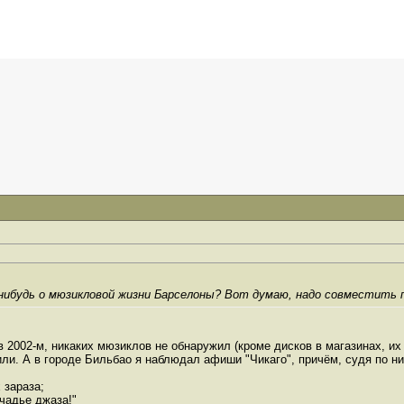
-нибудь о мюзикловой жизни Барселоны? Вот думаю, надо совместить 
 2002-м, никаких мюзиклов не обнаружил (кроме дисков в магазинах, их
или. А в городе Бильбао я наблюдал афиши "Чикаго", причём, судя по н
 зараза;
чадье джаза!"