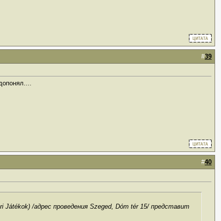
#
39
допонял....
#
40
Játékok) /адрес проведения Szeged, Dóm tér 15/ представит