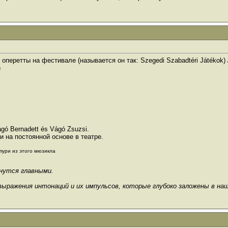
оперетты на фестивале (называется он так: Szegedi Szabadtéri Játékok)
)
ágó Bernadett és Vágó Zsuzsi.
и на постоянной основе в театре.
пури из этого мюзикла
анутся главными.
выражения интонаций и их импульсов, которые глубоко заложены в на