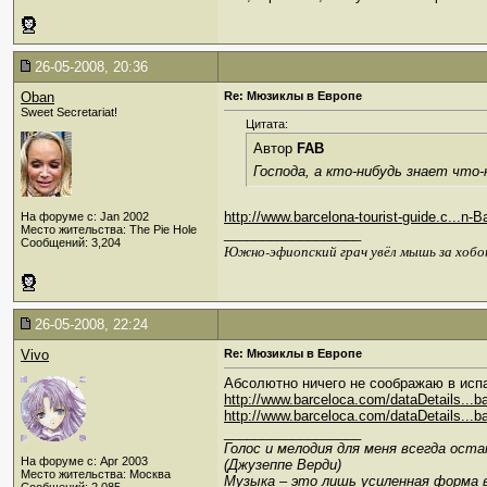
26-05-2008, 20:36
Oban
Re: Мюзиклы в Европе
Sweet Secretariat!
Цитата:
Автор
FAB
Господа, а кто-нибудь знает что
http://www.barcelona-tourist-guide.c...n
На форуме с: Jan 2002
Место жительства: The Pie Hole
__________________
Сообщений: 3,204
Южно-эфиопский грач увёл мышь за хобо
26-05-2008, 22:24
Vivo
Re: Мюзиклы в Европе
Абсолютно ничего не соображаю в испа
http://www.barceloca.com/dataDetails...b
http://www.barceloca.com/dataDetails...b
__________________
Голос и мелодия для меня всегда ост
На форуме с: Apr 2003
(Джузеппе Верди)
Место жительства: Москва
Музыка – это лишь усиленная форма 