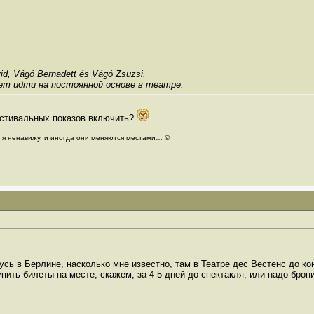
d, Vágó Bernadett és Vágó Zsuzsi.
ет идти на постоянной основе в театре.
естивальных показов включить?
е я ненавижу, и иногда они меняются местами… ©
жусь в Берлине, насколько мне известно, там в Театре дес Вестенс до ко
пить билеты на месте, скажем, за 4-5 дней до спектакля, или надо брон