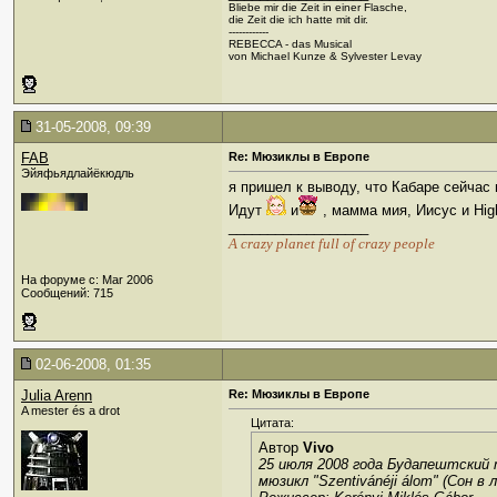
Bliebe mir die Zeit in einer Flasche,
die Zeit die ich hatte mit dir.
------------
REBECCA - das Musical
von Michael Kunze & Sylvester Levay
31-05-2008, 09:39
FAB
Re: Мюзиклы в Европе
Эйяфьядлайёкюдль
я пришел к выводу, что Кабаре сейчас н
Идут
и
, мамма мия, Иисус и High
__________________
А crazy planet full of crazy people
На форуме с: Mar 2006
Сообщений: 715
02-06-2008, 01:35
Julia Arenn
Re: Мюзиклы в Европе
A mester és a drot
Цитата:
Автор
Vivo
25 июля 2008 года Будапештский 
мюзикл "Szentivánéji álom" (Сон в