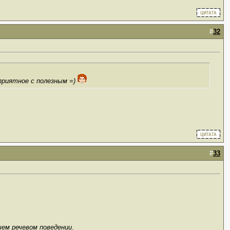
#
32
приятное с полезным =)
#
33
шем речевом поведении
.