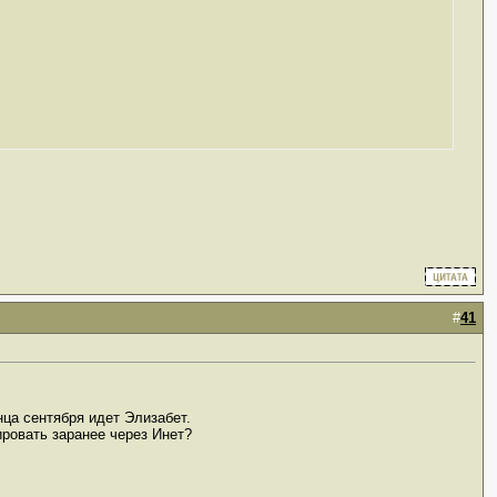
#
41
нца сентября идет Элизабет.
ировать заранее через Инет?