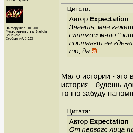
Sunset Express
Цитата:
Автор
Expectation
Знаешь, мне кажет
На форуме с: Jul 2003
Место жительства: Starlight
слишком мало "ист
Boulevard
Сообщений: 3,023
поставят ее где-н
то, да
Мало истории - это 
история - будешь до
точно забуду напомн
Цитата:
Автор
Expectation
От первого лица п