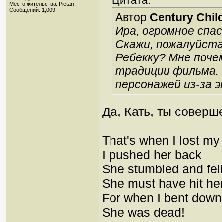
Цитата:
Место жительства: Pietari
Сообщений: 1,009
Автор
Century Chil
Ира, огромное спа
Скажи, пожалуйста
Ребекку? Мне поче
традиции фильма. 
персонажей из-за 
Да, Кать, ты соверш
That's when I lost my
I pushed her back
She stumbled and fel
She must have hit he
For when I bent down 
She was dead!