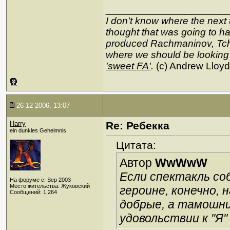
_________________
I don't know where the next 
thought that was going to hap
produced Rachmaninov, Tcha
where we should be looking
'sweet FA'
.
(c) Andrew Lloy
26-12-2006, 13:07
Harry
Re: Ребекка
ein dunkles Geheimnis
Цитата:
Автор
WwWwW
Если спектакль со
На форуме с: Sep 2003
Место жительства: Жуковский
героине, конечно,
Сообщений: 1,264
добрые, а тамошни
удовольствии к "Я