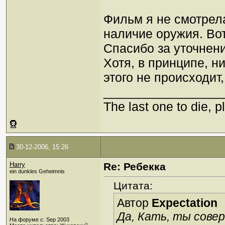
Фильм я не смотрела
наличие оружия. Вот
Спасибо за уточнен
Хотя, в принципе, н
этого не происходит
_________________
The last one to die, pl
30-12-2006, 15:26
Harry
Re: Ребекка
ein dunkles Geheimnis
Цитата:
Автор
Expectation
Да, Кать, ты сове
На форуме с: Sep 2003