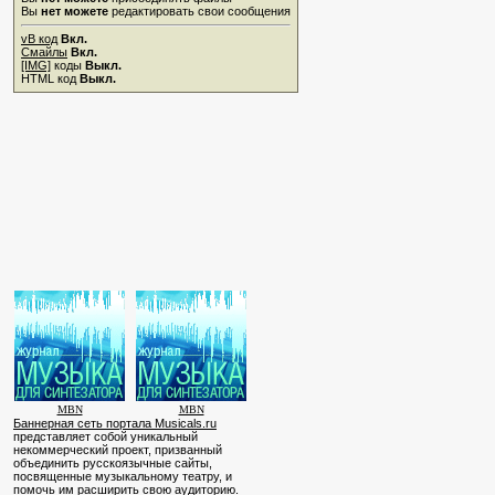
Вы
нет можете
редактировать свои сообщения
vB код
Вкл.
Смайлы
Вкл.
[IMG]
коды
Выкл.
HTML код
Выкл.
MBN
MBN
Баннерная сеть портала Musicals.ru
представляет собой уникальный
некоммерческий проект, призванный
объединить русскоязычные сайты,
посвященные музыкальному театру, и
помочь им расширить свою аудиторию.