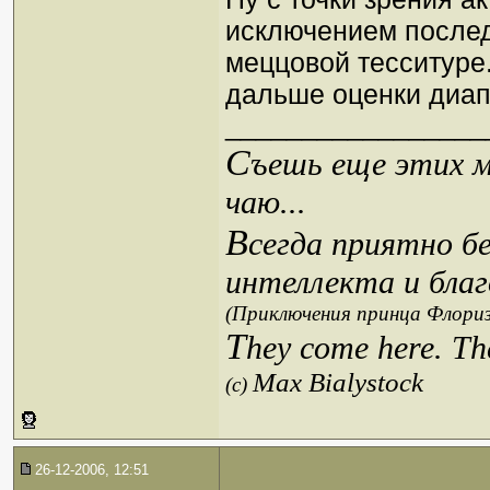
исключением после
меццовой тесситуре
дальше оценки диап
_________________
С
ъешь еще этих м
чаю...
В
сегда приятно б
интеллекта и благ
(Приключения принца Флориз
T
hey come here. Th
Max Bialystock
(c)
26-12-2006, 12:51