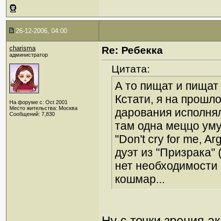
26-12-2006, 04:00
charisma
Re: Ребекка
администратор
Цитата:
А то пищат и пищат
Кстати, я на прошл
На форуме с: Oct 2001
Место жительства: Москва
дарования исполнял
Сообщений: 7,830
там одна меццо умуд
"Don't cry for me, A
дуэт из "Призрака"
нет необходимости 
кошмар...
Ну с точки зрения а