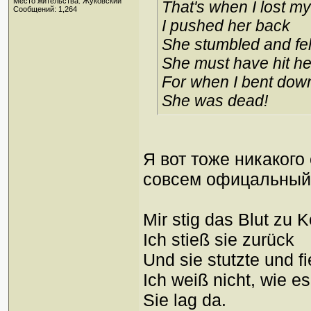
Место жительства: Жуковский
That's when I lost m
Сообщений: 1,264
I pushed her back
She stumbled and fel
She must have hit he
For when I bent down
She was dead!
Я вот тоже никакого
совсем офицальный 
Mir stig das Blut zu K
Ich stieß sie zurück
Und sie stutzte und fi
Ich weiß nicht, wie e
Sie lag da.