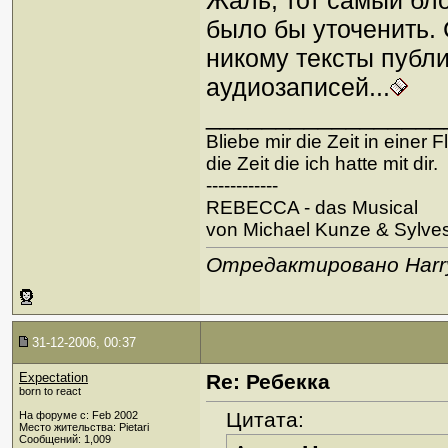
Жаль, тот самый бло
было бы уточенить.
никому тексты публи
аудиозаписей...
_________________
Bliebe mir die Zeit in einer 
die Zeit die ich hatte mit dir.
------------
REBECCA - das Musical
von Michael Kunze & Sylve
Отредактировано Harry
31-12-2006, 00:37
Expectation
Re: Ребекка
born to react
Цитата:
На форуме с: Feb 2002
Место жительства: Pietari
Сообщений: 1,009