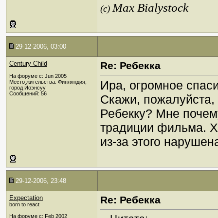
Max Bialystock
(c)
29-12-2006, 03:00
Century Child
Re: Ребекка
На форуме с: Jun 2005
Ира, огромное спаси
Место жительства: Финляндия,
город Йоэнсуу
Сообщений: 56
Скажи, пожалуйста,
Ребекку? Мне почем
традиции фильма. Х
из-за этого нарушен
29-12-2006, 23:48
Expectation
Re: Ребекка
born to react
На форуме с: Feb 2002