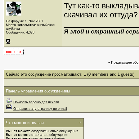
Тут как-то выкладыв
скачивал их оттуда?
На форуме с: Nov 2001
_________________
Место жительства: английская
глубинка
Я злой и страшный серы
Сообщений: 4,378
«
Предыдущее обс
Сейчас это обсуждение просматривают: 1
(0 members and 1 guests)
Панель управления обсуждением
Показать версию для печати
Отправить эту страницу по e-mail
Что можно и нельзя
Вы
нет можете
создавать новые обсуждения
Вы
нет можете
отвечать в обсуждения
Вы
нет можете
присоединять файлы