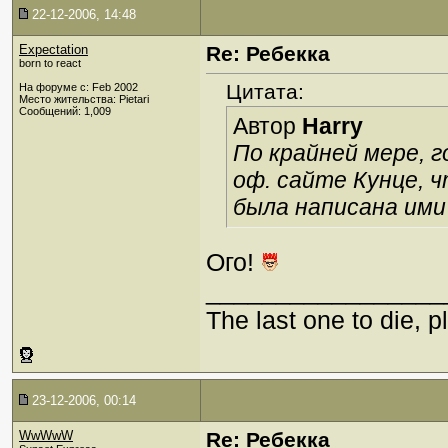
22-12-2006, 14:48
Expectation
Re: Ребекка
born to react
Цитата:
На форуме с: Feb 2002
Место жительства: Pietari
Сообщений: 1,009
Автор
Harry
По крайней мере, г
оф. сайте Кунце, 
была написана ими
Ого!
_________________
The last one to die, pl
23-12-2006, 00:14
WwWwW
Re: Ребекка