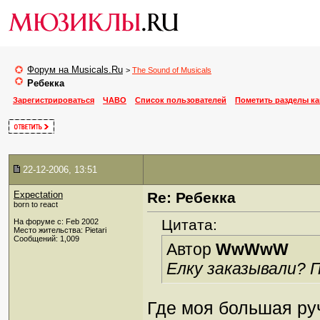
Форум на Musicals.Ru
>
The Sound of Musicals
Ребекка
Зарегистрироваться
ЧАВО
Список пользователей
Пометить разделы к
22-12-2006, 13:51
Expectation
Re: Ребекка
born to react
Цитата:
На форуме с: Feb 2002
Место жительства: Pietari
Сообщений: 1,009
Автор
WwWwW
Елку заказывали? 
Где моя большая р