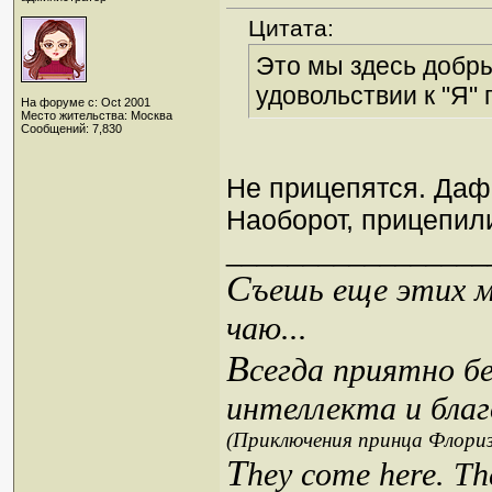
Цитата:
Это мы здесь добры
удовольствии к "Я" 
На форуме с: Oct 2001
Место жительства: Москва
Сообщений: 7,830
Не прицепятся. Даф
Наоборот, прицепил
_________________
С
ъешь еще этих м
чаю...
В
сегда приятно б
интеллекта и благ
(Приключения принца Флориз
T
hey come here. Th