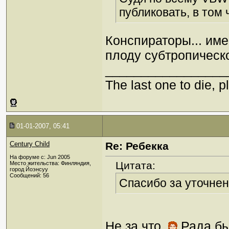
публиковать, в том 
Конспираторы... им
плоду субтропическо
_________________
The last one to die, pl
01-01-2007, 05:41
Century Child
Re: Ребекка
На форуме с: Jun 2005
Цитата:
Место жительства: Финляндия,
город Йоэнсуу
Сообщений: 56
Спасибо за уточнен
Не за что.
Рада бы