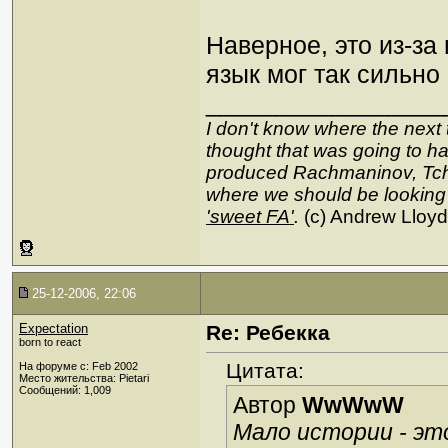
Наверное, это из-за
язык мог так сильно
_________________
I don't know where the next 
thought that was going to hap
produced Rachmaninov, Tcha
where we should be looking
'sweet FA'
.
(c) Andrew Lloy
25-12-2006, 22:06
Expectation
Re: Ребекка
born to react
Цитата:
На форуме с: Feb 2002
Место жительства: Pietari
Сообщений: 1,009
Автор
WwWwW
Мало истории - эт