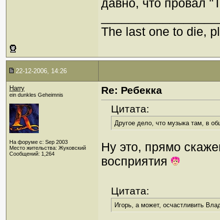
давно, что провал "
_________________
The last one to die, pl
22-12-2006, 14:26
Harry
Re: Ребекка
ein dunkles Geheimnis
Цитата:
Другое дело, что музыка там, в о
На форуме с: Sep 2003
Ну это, прямо скаже
Место жительства: Жуковский
Сообщений: 1,264
восприятия
Цитата:
Игорь, а может, осчастливить Вл