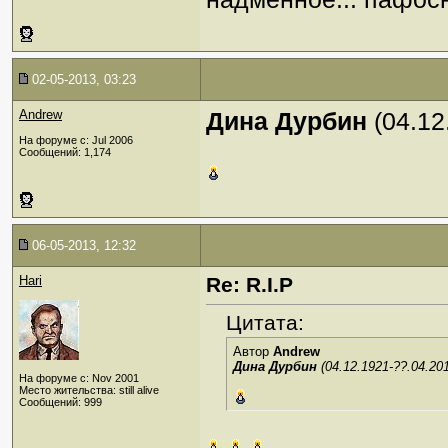
02-05-2013, 03:23
Andrew
Дина Дурбин
(04.12
На форуме с: Jul 2006
Сообщений: 1,174
06-05-2013, 12:32
Hari
Re: R.I.P
Цитата:
Автор
Andrew
Дина Дурбин
(04.12.1921-??.04.20
На форуме с: Nov 2001
Место жительства: still alive
Сообщений: 999