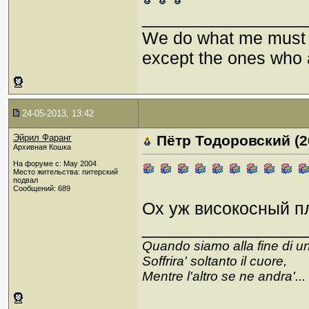
_________________
We do what me must b
except the ones who
24-05-2013, 13:42
Эйрил Фаранг
Пётр Тодоровский (26
Архивная Кошка
На форуме с: May 2004
Место жительства: питерский
подвал
Сообщений: 689
Ох уж високосный пл
_________________
Quando siamo alla fine di u
Soffrira' soltanto il cuore,
Mentre l'altro se ne andra'...