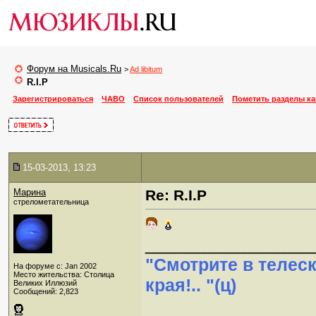
Форум на Musicals.Ru
>
Ad libitum
R.I.P
Зарегистрироваться
ЧАВО
Список пользователей
Пометить разделы к
15-03-2013, 13:23
Марина
Re: R.I.P
стрелометательница
_________________
"Смотрите в телес
На форуме с: Jan 2002
Место жительства: Столица
края!.. "(ц)
Великих Иллюзий
Сообщений: 2,823