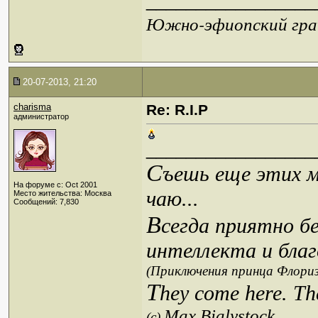
_________________
Южно-эфиопский грач
20-07-2013, 21:20
charisma
Re: R.I.P
администратор
_________________
С
ъешь еще этих м
На форуме с: Oct 2001
чаю...
Место жительства: Москва
Сообщений: 7,830
В
сегда приятно б
интеллекта и благ
(Приключения принца Флориз
T
hey come here. Th
Max Bialystock
(c)