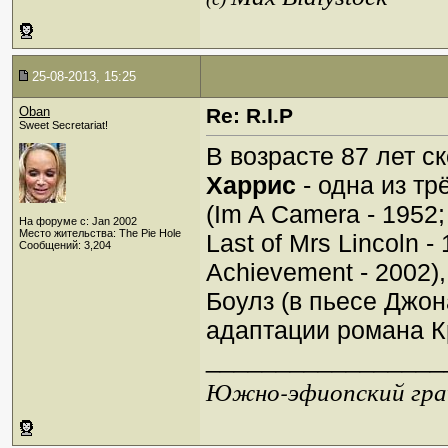
25-08-2013, 15:25
Oban
Re: R.I.P
Sweet Secretariat!
В возрасте 87 лет 
Харрис
- одна из тр
(Im A Camera - 1952; 
На форуме с: Jan 2002
Место жительства: The Pie Hole
Last of Mrs Lincoln -
Сообщений: 3,204
Achievement - 2002
Боулз (в пьесе Джон
адаптации романа К
_________________
Южно-эфиопский грач