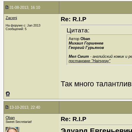
31-08-2013, 16:10
Zaceni
Re: R.I.P
На форуме с: Jan 2013
Цитата:
Сообщений: 5
Автор
Oban
Михаил Горшенев
Георгий Гурьянов
Мел Смит
- английский комик и 
постановке "Hairspray"
Так много талантлив
13-10-2013, 22:40
Oban
Re: R.I.P
Sweet Secretariat!
Эдуард Евгеньеви