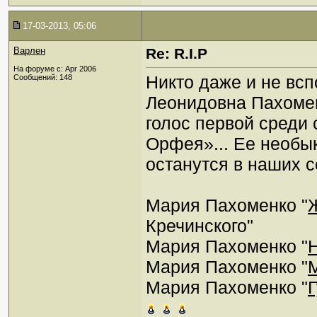
17-03-2013, 05:06
Варлен
Re: R.I.P
На форуме с: Apr 2006
Никто даже и не всп
Сообщений: 148
Леонидовна Пахомен
голос первой среди 
Орфея»... Ее необы
останутся в наших с
Мария Пахоменко "
Кречинского"
Мария Пахоменко "
Мария Пахоменко "
Мария Пахоменко "
Г