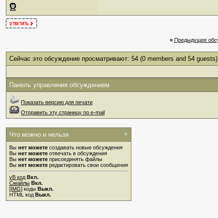
«
Предыдущее обс
Сейчас это обсуждение просматривают: 54
(0 members and 54 guests)
Панель управления обсуждением
Показать версию для печати
Отправить эту страницу по e-mail
Что можно и нельзя
Вы
нет можете
создавать новые обсуждения
Вы
нет можете
отвечать в обсуждения
Вы
нет можете
присоединять файлы
Вы
нет можете
редактировать свои сообщения
vB код
Вкл.
Смайлы
Вкл.
[IMG]
коды
Выкл.
HTML код
Выкл.