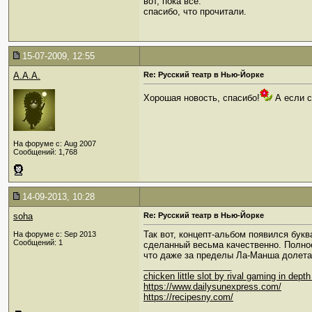
вот, пока все.
спасибо, что прочитали.
15-07-2009, 12:55
A.A.A.
Re: Русский театр в Нью-Йорке
Хорошая новость, спасибо!
А если с
На форуме с: Aug 2007
Сообщений: 1,768
14-09-2013, 10:28
soha
Re: Русский театр в Нью-Йорке
Так вот, концепт-альбом появился букв
На форуме с: Sep 2013
Сообщений: 1
сделанный весьма качественно. Полное
что даже за пределы Ла-Манша долетае
__________________
chicken little slot by rival gaming in dep
https://www.dailysunexpress.com/
https://recipesny.com/