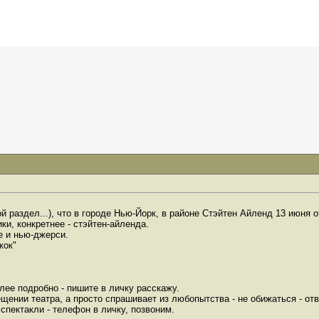
ой раздел...), что в городе Нью-Йорк, в районе Стэйтен Айленд 13 июня
ки, конкретнее - стэйтен-айленда.
е и нью-джерси.
жок"
олее подробно - пишите в личку расскажу.
ещении театра, а просто спрашивает из любопытства - не обижаться - отв
спектакли - телефон в личку, позвоним.