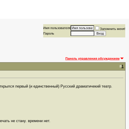
Имя пользователя
Запомнить меня!
Пароль
Панель управления обсуждением
#
1
 открылся первый (и единственный) Русский драматичекий театр.
ечать не стану. времени нет.