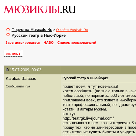
Форум на Musicals.Ru
>
О сайте Musicals.Ru
Русский театр в Нью-Йорке
Зарегистрироваться
ЧАВО
Список пользователей
15-07-2009, 09:03
Karabas Barabas
Русский театр в Нью-Йорке
привет всем, я тут новенький!
Сообщений: n/a
хотел сообщить, (не знаю только в как
небольшой, но первый за 500 лет амери
приглашаем всех, кто живет в ньюйорк
театр профессиональный, не "драмкру
кстати, и актеры нужны.
вот тут
http://teatrgk.livejournal.com/
есть немного о нем. кого интересует б
прошу тех, кто не заинтересован в пос
есть желание купить билеты и увидеть 