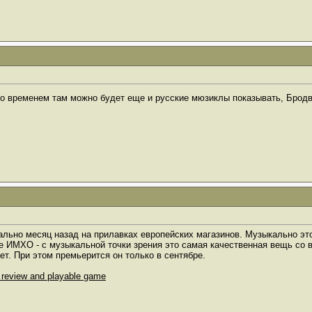
о временем там можно будет еще и русские мюзиклы показывать, Бродв
ально месяц назад на прилавках европейских магазинов. Музыкально это,
 ИМХО - с музыкальной точки зрения это самая качественная вещь со в
т. При этом премьерится он только в сентябре.
th review and playable game