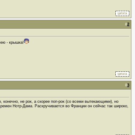
#
2
ею - крышка!
#
3
 конечно, не рок, а скорее поп-рок (со всеми вытекающими), но
ремен Нотр-Дама. Раскручивается во Франции он сейчас так широко,