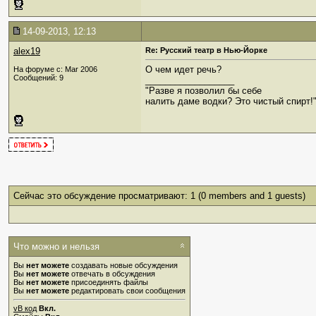
14-09-2013, 12:13
alex19
Re: Русский театр в Нью-Йорке
О чем идет речь?
На форуме с: Mar 2006
Сообщений: 9
__________________
"Разве я позволил бы себе
налить даме водки? Это чистый спирт!
Сейчас это обсуждение просматривают: 1
(0 members and 1 guests)
Что можно и нельзя
Вы
нет можете
создавать новые обсуждения
Вы
нет можете
отвечать в обсуждения
Вы
нет можете
присоединять файлы
Вы
нет можете
редактировать свои сообщения
vB код
Вкл.