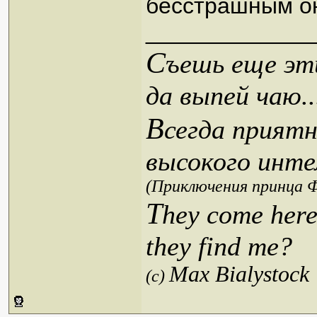
бесстрашным он
_____________
С
ъешь еще эти
да выпей чаю..
В
сегда приятн
высокого инте
(Приключения принца Ф
T
hey come here
they find me?
Max Bialystock
(c)