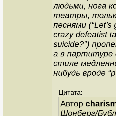
людьми, нога к
театры, только
песнями (“Let’s 
crazy defeatist t
suicide?”) про
а в партитуре
стиле медленн
нибудь вроде “p
Цитата:
Автор
charis
Шонберг/Буб