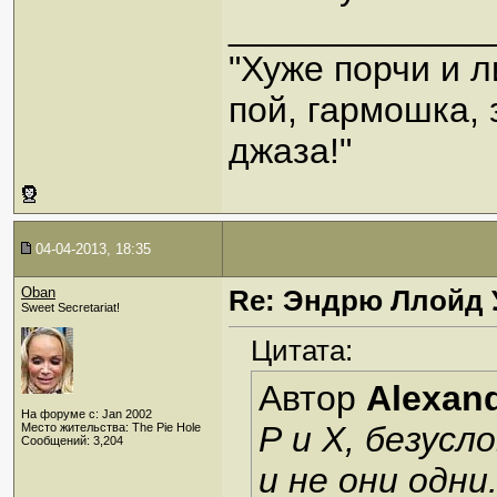
_____________
"Хуже порчи и 
пой, гармошка,
джаза!"
04-04-2013, 18:35
Oban
Re: Эндрю Ллойд 
Sweet Secretariat!
Цитата:
Автор
Alexan
На форуме с: Jan 2002
Р и Х, безусл
Место жительства: The Pie Hole
Сообщений: 3,204
и не они одни