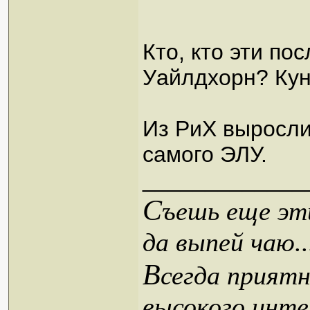
Кто, кто эти п
Уайлдхорн? Кун
Из РиХ выросли
самого ЭЛУ.
_____________
С
ъешь еще эти
да выпей чаю..
В
сегда приятн
высокого инте