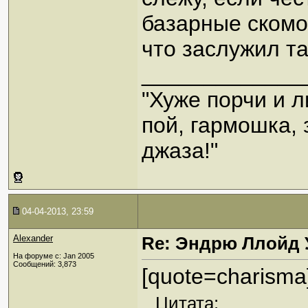
базарные скомор
что заслужил та
_____________
"Хуже порчи и 
пой, гармошка,
джаза!"
04-04-2013, 23:59
Alexander
Re: Эндрю Ллойд 
На форуме с: Jan 2005
Сообщений: 3,873
[quote=charisma
Цитата: