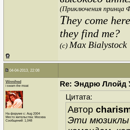
(Приключения принца Ф
T
hey come here
they find me?
Max Bialystock
(c)
04-04-2013, 22:08
Winnifred
Re: Эндрю Ллойд 
i swam the moat
Цитата:
Автор
charis
На форуме с: Aug 2004
Эти мюзиклы 
Место жительства: Москва
Сообщений: 1,048