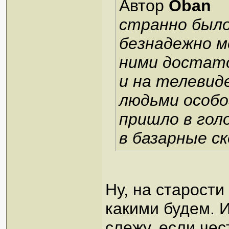
Автор
Oban
странно было
безнадежно м
ними достато
и на телевид
людьми особог
пришло в гол
в базарные с
Ну, на старости
какими будем. И
слежу, если чес