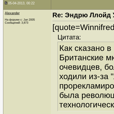
05-04-2013, 00:22
Alexander
Re: Эндрю Ллойд 
На форуме с: Jan 2005
Сообщений: 3,873
[quote=Winnifred
Цитата:
Как сказано в
Британские м
очевидцев, б
ходили из-за 
прорекламиров
была революц
технологическ