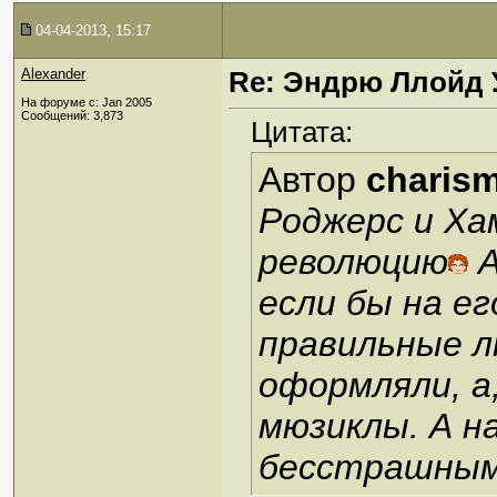
04-04-2013, 15:17
Alexander
Re: Эндрю Ллойд 
На форуме с: Jan 2005
Сообщений: 3,873
Цитата:
Автор
charis
Роджерс и Ха
революцию
А
если бы на е
правильные л
оформляли, а,
мюзиклы. А н
бесстрашным 