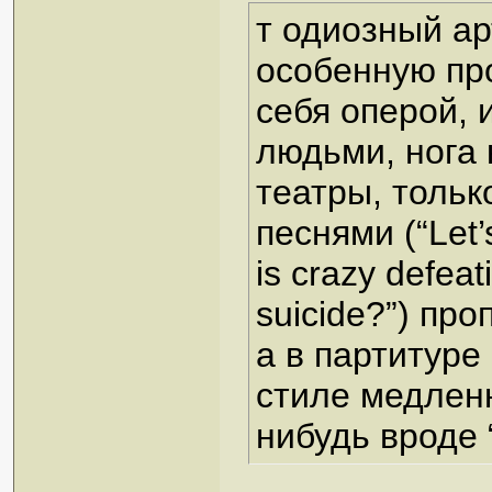
т одиозный ар
особенную пр
себя оперой, 
людьми, нога 
театры, тольк
песнями (“Let’
is crazy defeat
suicide?”) пр
а в партитуре
стиле медленн
нибудь вроде 