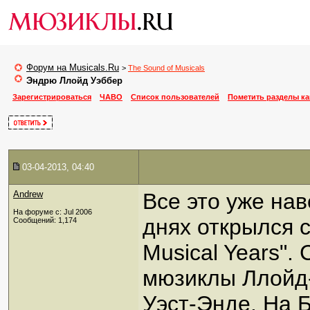
Форум на Musicals.Ru
>
The Sound of Musicals
Эндрю Ллойд Уэббер
Зарегистрироваться
ЧАВО
Список пользователей
Пометить разделы к
03-04-2013, 04:40
Andrew
Все это уже нав
На форуме с: Jul 2006
днях открылся 
Сообщений: 1,174
Musical Years". 
мюзиклы Ллойд-
Уэст-Энде. На 