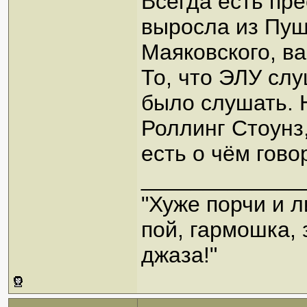
Всегда есть пре
выросла из Пуш
Маяковского, ва
То, что ЭЛУ слу
было слушать. 
Роллинг Стоунз,
есть о чём гово
_____________
"Хуже порчи и 
пой, гармошка,
джаза!"