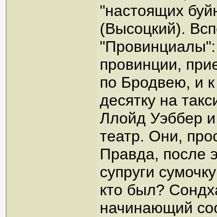
"настоящих буйн
(Высоцкий). Вс
"Провинциалы":
провинции, при
по Бродвею, и к
десятку на такс
Ллойд Уэббер и
театр. Они, про
Правда, после э
супруги сумочку
кто был? Сондх
начинающий соо