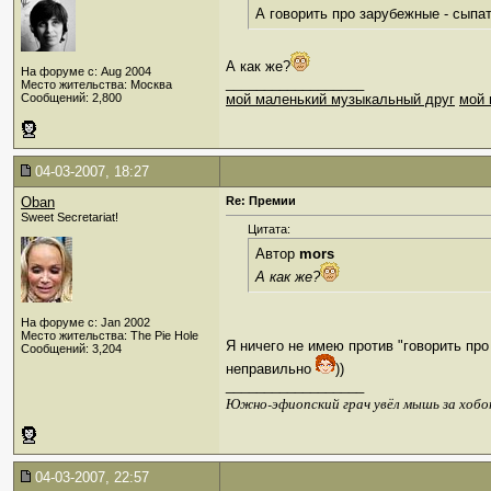
А говорить про зарубежные - сыпа
А как же?
На форуме с: Aug 2004
__________________
Место жительства: Москва
Сообщений: 2,800
мой маленький музыкальный друг
мой 
04-03-2007, 18:27
Oban
Re: Премии
Sweet Secretariat!
Цитата:
Автор
mors
А как же?
На форуме с: Jan 2002
Место жительства: The Pie Hole
Я ничего не имею против "говорить про
Сообщений: 3,204
неправильно
))
__________________
Южно-эфиопский грач увёл мышь за хобо
04-03-2007, 22:57