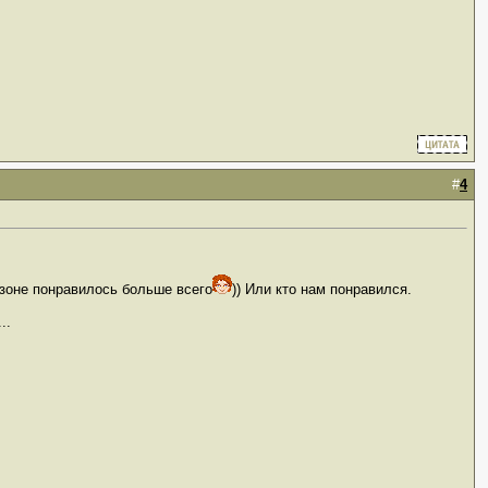
#
4
езоне понравилось больше всего
)) Или кто нам понравился.
..