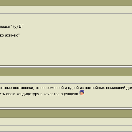
лышит" (с) БГ
ко ахинею"
ретные постановки, то непременной и одной из важнейших номинаций дол
ить свою кандидатуру в качестве оценщика.