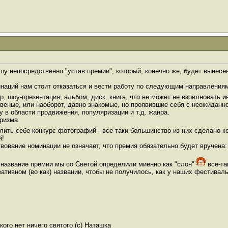
шу непосредственно "устав премии", который, конечно же, будет вынесе
наций нам стоит отказаться и вести работу по следующим направления
тер, шоу-презентация, альбом, диск, книга, что не может не взовлноват
 извеные, или наоборот, давно знакомые, но проявившие себя с неожида
ту в области продвижения, популяризации и т.д. жанра.
аризма.
лить себе конкурс фотографий - все-таки большинство из них сделано
й!
твование номинации не означает, что премия обязательно будет вручена:
ее название премии мы со Светой определили миенно как "слон"
все-та
ативном (во как) названии, чтобы не получилось, как у наших фестивал
ого нет ничего святого (с) Наташка