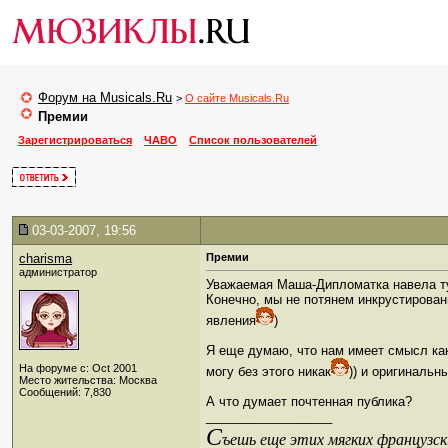
Форум на Musicals.Ru
>
О сайте Musicals.Ru
Премии
Зарегистрироваться
ЧАВО
Список пользователей
03-03-2007, 19:56
charisma
Премии
администратор
Уважаемая Маша-Дипломатка навела тут
Конечно, мы не потянем инкрустирован
явления
)
Я еще думаю, что нам имеет смысл как
На форуме с: Oct 2001
могу без этого никак
)) и оригинальн
Место жительства: Москва
Сообщений: 7,830
А что думает почтенная публика?
__________________
С
ъешь еще этих мягких французски