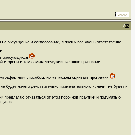
#
12
н на обсуждение и согласование, я прошу вас очень ответственно
м:
ь интересующихся
нной стороны и тем самым заслужившие наше признание.
 контрафактным способом, но мы можем оцнивать програмки
 не будет ничего действительно примечательного - значит не будет и
ки предлагаю отказаться от этой порочной практики и подумать о
ьщиков.