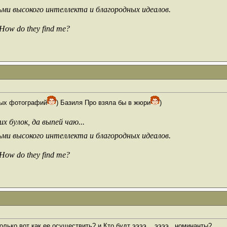
ьми высокого интеллекта и благородных идеалов.
 How do they find me?
ных фотографий
) Базиля Про взяла бы в жюри
)
х булок, да выпей чаю...
ьми высокого интеллекта и благородных идеалов.
 How do they find me?
лько вот как ее осуществить? и Кто будт ээээ....ээээ...номинанты?