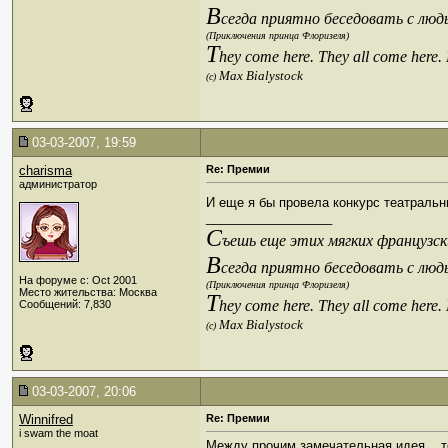
В
сегда приятно беседовать с люд
(Приключения принца Флоризеля)
T
hey come here. They all come here.
Max Bialystock
(c)
03-03-2007, 19:59
charisma
Re: Премии
администратор
И еще я бы провела конкурс театраль
__________________
С
ъешь еще этих мягких французски
В
сегда приятно беседовать с люд
На форуме с: Oct 2001
(Приключения принца Флоризеля)
Место жительства: Москва
T
hey come here. They all come here.
Сообщений: 7,830
Max Bialystock
(c)
03-03-2007, 20:06
Winnifred
Re: Премии
i swam the moat
Между прочим замечательная идея....то