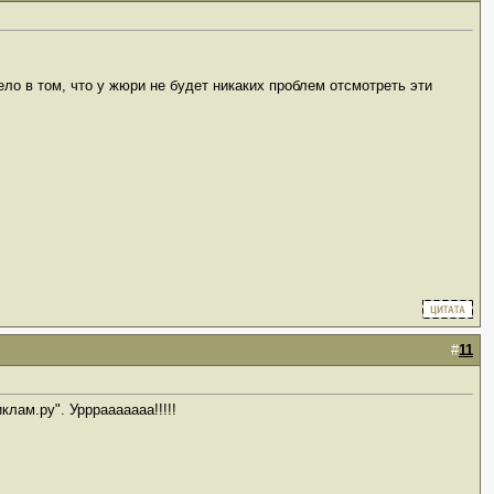
ело в том, что у жюри не будет никаких проблем отсмотреть эти
#
11
лам.ру". Урррааааааа!!!!!