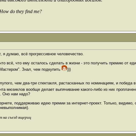
 How do they find me?
, я думаю, всё прогрессивное человечество.
что всё, что ему осталось сделать в жизни - это получить премию от еди
 "Мастером". Знал, чем подкупить
)))
лупого, чем два-три спектакля, растасканных по номинациям, и победа в
та мюзиклов вообще делает выпячивание какого-либо из них проплаченно
. Оно нам надо?
тернете, поддерживаю идею премии за интернет-проект. Только, видимо, 
 невыполнимая).
т на съезд ящериц