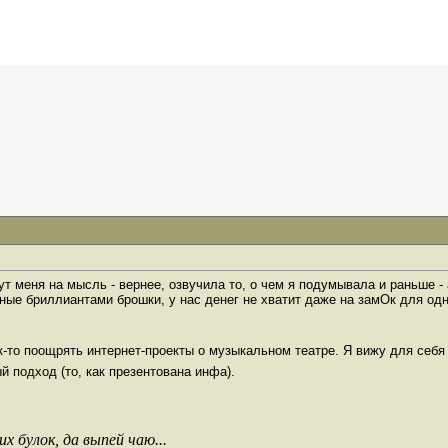
 меня на мысль - вернее, озвучила то, о чем я подумывала и раньше - 
ные бриллиантами брошки, у нас денег не хватит даже на замОк для од
-то поощрять интернет-проекты о музыкальном театре. Я вижу для себя 
ый подход (то, как презентована инфа).
х булок, да выпей чаю...