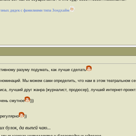
зных дядек с фамилиями типа Зондхайм
ктивному разуму подумать, как лучше сделать
 номинаций. Мы можем сами определить, что нам в этом театральном с
иса, лучший друг жанра (журналист, продюсер), лучший интернет-проект.
очень смутное
)))
регулярно
))
х булок, да выпей чаю...
ьми высокого интеллекта и благородных идеалов.