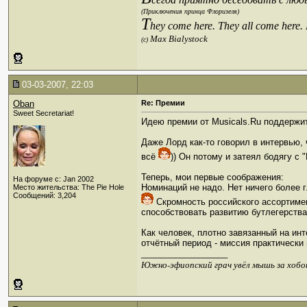
(Приключения принца Флоризеля)
T
hey come here. They all come here.
Max Bialystock
(c)
03-03-2007, 22:03
Oban
Re: Премии
Sweet Secretariat!
Идею премии от Musicals.Ru поддержит
Даже Лорд как-то говорил в интервью, 
всё
)) Он потому и затеял бодягу с
Теперь, мои первые соображения:
На форуме с: Jan 2002
Номинаций не надо. Нет ничего более г
Место жительства: The Pie Hole
Сообщений: 3,204
Скромность российского ассортимен
способствовать развитию бутлегерства
Как человек, плотно завязанный на ин
отчётный период - миссия практически
__________________
Южно-эфиопский грач увёл мышь за хобо