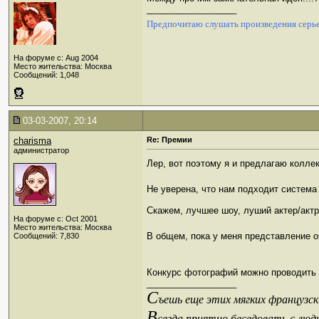
__________________
Предпочитаю слушать произведения серье
На форуме с: Aug 2004
Место жительства: Москва
Сообщений: 1,048
03-03-2007, 20:14
charisma
Re: Премии
администратор
Лер, вот поэтому я и предлагаю колле
Не уверена, что нам подходит система
Скажем, лучшее шоу, луший актер/актр
На форуме с: Oct 2001
Место жительства: Москва
В общем, пока у меня представление 
Сообщений: 7,830
Конкурс фотографий можно проводить 
__________________
С
ъешь еще этих мягких французски
В
сегда приятно беседовать с люд