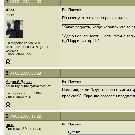
03-03-2007, 22:03
Alice
Re: Премии
happy
По-моему, это очень хорошая идея.
__________________
"Какая радость, когда человек что-то с
"Идею нельзя нести. Нести можно толь
(c)"Порри Гаттер 3-2"
На форуме с: Nov 2001
Место жительства: В центре
циклона
Сообщений: 355
04-03-2007, 03:59
Андрей Даров
Re: Премии
воинствующий субъективист
Полагаю, если будут оцениваться конк
На форуме с: Feb 2007
проектов)". Скромно согласен предлож
Сообщений: 676
04-03-2007, 17:22
mors
Re: Премии
Прогорклый Утрозапах
Цитата: