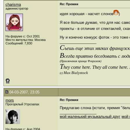
charisma
Re: Премии
администратор
идея хорошая - насчет слонов
)
Я все больше думаю, что для нас самое
проекты - в отличие от спектаклей, ск
На форуме с: Oct 2001
Ну и конечно конкурс фоток - это тоже
Место жительства: Москва
__________________
Сообщений: 7,830
С
ъешь еще этих мягких французски
В
сегда приятно беседовать с люд
(Приключения принца Флоризеля)
T
hey come here. They all come here.
Max Bialystock
(c)
04-03-2007, 23:05
mors
Re: Премии
Прогорклый Утрозапах
Предлагаю слона (кстати, премия "белы
__________________
мой маленький музыкальный друг
мой 
На форуме с: Aug 2004