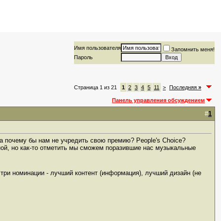
Имя пользователя
Запомнить меня!
Пароль
Страница 1 из 21
1
2
3
4
5
11
>
Последняя
»
Панель управления обсуждением
#
1
а почему бы нам не учредить свою премию? People's Choice?
ной, но как-то отметить мы сможем поразившие нас музыкальные
три номинации - лучший контент (информация), лучший дизайн (не