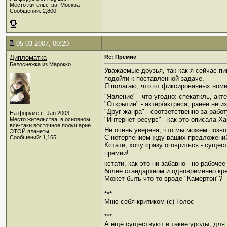
Место жительства: Москва
Сообщений: 2,800
05-03-2007, 00:20
Дипломатка
Re: Премии
Белоснежка из Марокко
Уважаемые друзья, так как я сейчас пи
подойти к поставленной задаче.
Я полагаю, что от фиксированных номи
"Явление" - что угодно: спекаткль, ак
"Открытие" - актер/актриса, ранее не
"Друг жанра" - соответственно за рабо
На форуме с: Jan 2003
"Интернет-ресурс" - как это описала Х
Место жительства: в основном,
все-таки восточное полушарие
Не очень уверена, что мы можем позво
ЭТОЙ планеты
С нетерпением жду ваших предложени
Сообщений: 1,165
Кстати, хочу сразу оговриться - сущес
премии!
кстати, как это ни забавно - но рабоч
более стандартном и одновременно кре
Может быть что-то вроде "Камертон"?
__________________
***
Мню себя критиком (c) Голос
***
А ещё существуют и такие уроды, для к