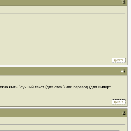
#
6
#
7
жна быть "лучший текст (для отеч.) или перевод (для импорт.
#
8