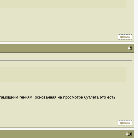
#
9
тамошним гениям, основанная на просмотре бутлега это есть
#
10