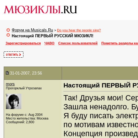
Форум на Musicals.Ru
>
Do you hear the people sing?
Настоящий ПЕРВЫЙ РУССКИЙ МЮЗИКЛ!
Зарегистрироваться
ЧАВО
Список пользователей
Пометить разделы к
31-01-2007, 23:56
mors
Настоящий ПЕРВЫЙ 
Прогорклый Утрозапах
Так! Друзья мои! Се
Зашла ненадолго. Б
Я буду писать элект
На форуме с: Aug 2004
Место жительства: Москва
Сообщений: 2,800
по мотивам известно
Концепция произвед