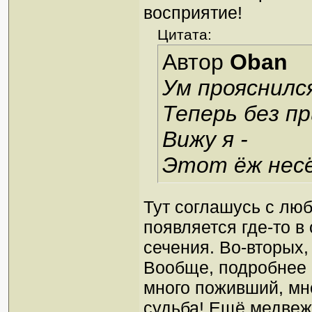
восприятие!
Цитата:
Автор
Oban
Ум прояснилс
Теперь без п
Вижу я -
Этот ёж нес
Тут соглашусь с лю
появляется где-то в 
сечения. Во-вторых,
Вообще, подробнее о
много поживший, мно
судьба! Ещё медвеж