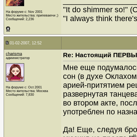
_________________
"It do shimmer so!" (
На форуме с: Nov 2001
Место жительства: припеваючи ;)
"I always think there's
Сообщений: 2,236
01-02-2007, 12:52
charisma
Re: Настоящий ПЕРВ
администратор
Мне еще подумалось,
сон (в духе Оклахом
арией-притятием ре
На форуме с: Oct 2001
Место жительства: Москва
развернутая танцев
Сообщений: 7,830
во втором акте, посл
употреблен по назна
Да! Еще, следуя бр