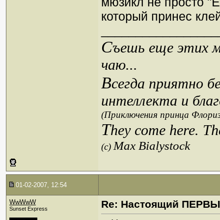
мюзикл не просто "Ё
который принес клей!
_________________
С
ъешь еще этих м
чаю...
В
сегда приятно б
интеллекта и благ
(Приключения принца Флориз
T
hey come here. Th
Max Bialystock
(c)
01-02-2007, 12:54
WwWwW
Re: Настоящий ПЕРВ
Sunset Express