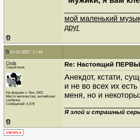
"Мужики, я вам кле
_________________
мой маленький музы
друг
01-02-2007, 17:49
Clyde
Re: Настоящий ПЕРВ
Серый волк
Анекдот, кстати, су
и не во всех их есть
На форуме с: Nov 2001
меня, но и некоторы
Место жительства: английская
глубинка
_________________
Сообщений: 4,378
Я злой и страшный серы