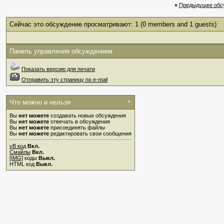
«
Предыдущее обс
Сейчас это обсуждение просматривают: 1
(0 members and 1 guests)
Панель управления обсуждением
Показать версию для печати
Отправить эту страницу по e-mail
Что можно и нельзя
Вы
нет можете
создавать новые обсуждения
Вы
нет можете
отвечать в обсуждения
Вы
нет можете
присоединять файлы
Вы
нет можете
редактировать свои сообщения
vB код
Вкл.
Смайлы
Вкл.
[IMG]
коды
Выкл.
HTML код
Выкл.