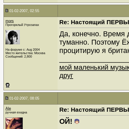
01-02-2007, 02:55
mors
Re: Настоящий ПЕРВ
Прогорклый Утрозапах
Да, конечно. Время 
туманно. Поэтому Ёж
процитирую я британ
На форуме с: Aug 2004
Место жительства: Москва
Сообщений: 2,800
_________________
мой маленький музы
друг
01-02-2007, 08:05
Ale
Re: Настоящий ПЕРВ
ручная ехидна
ОЙ!