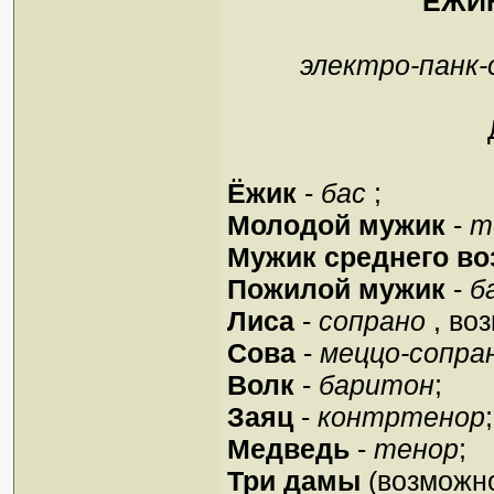
ЁЖИК
электро-панк-
Ёжик
-
бас
;
Молодой мужик
-
т
Мужик среднего во
Пожилой мужик
-
б
Лиса
-
сопрано
, во
Сова
-
меццо-сопра
Волк
-
баритон
;
Заяц
-
контртенор
;
Медведь
-
тенор
;
Три дамы
(возможно