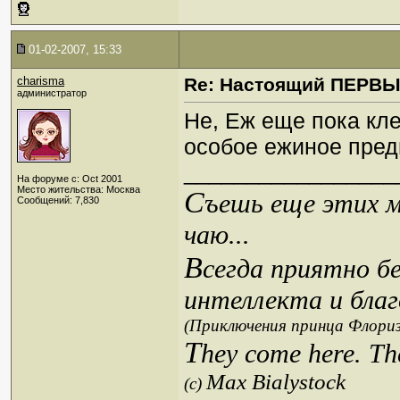
01-02-2007, 15:33
charisma
Re: Настоящий ПЕРВ
администратор
Не, Еж еще пока кле
особое ежиное пред
_________________
На форуме с: Oct 2001
Место жительства: Москва
С
ъешь еще этих м
Сообщений: 7,830
чаю...
В
сегда приятно б
интеллекта и благ
(Приключения принца Флориз
T
hey come here. Th
Max Bialystock
(c)