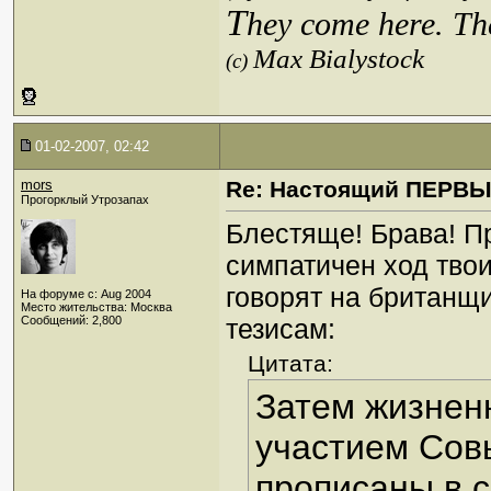
T
hey come here. Th
Max Bialystock
(c)
01-02-2007, 02:42
mors
Re: Настоящий ПЕРВ
Прогорклый Утрозапах
Блестяще! Брава! П
симпатичен ход твои
говорят на британщ
На форуме с: Aug 2004
Место жительства: Москва
Сообщений: 2,800
тезисам:
Цитата:
Затем жизнен
участием Совы
прописаны в 