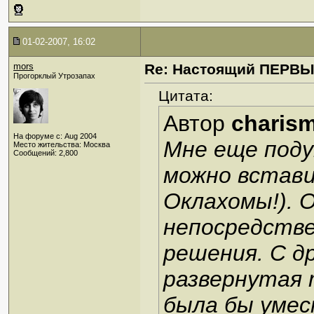
01-02-2007, 16:02
mors
Re: Настоящий ПЕРВ
Прогорклый Утрозапах
Цитата:
Автор
charis
На форуме с: Aug 2004
Мне еще поду
Место жительства: Москва
Сообщений: 2,800
можно встави
Оклахомы!). 
непосредств
решения. С д
развернутая 
была бы умес