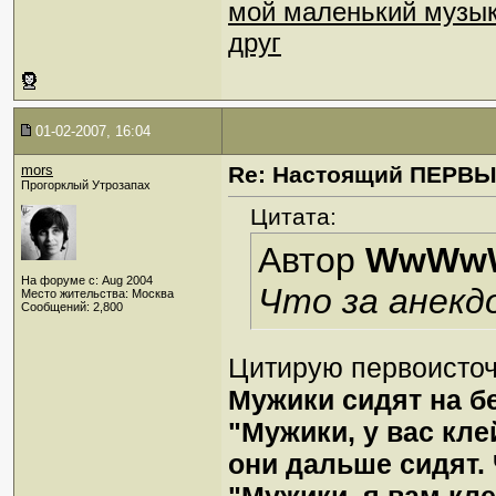
мой маленький музы
друг
01-02-2007, 16:04
mors
Re: Настоящий ПЕРВ
Прогорклый Утрозапах
Цитата:
Автор
WwWw
На форуме с: Aug 2004
Что за анекд
Место жительства: Москва
Сообщений: 2,800
Цитирую первоисточ
Мужики сидят на бе
"Мужики, у вас клей
они дальше сидят. 