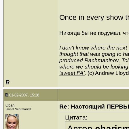
Once in every show the
Никогда бы не подумал, ч
_________________
I don't know where the next 
thought that was going to hap
produced Rachmaninov, Tcha
where we should be looking
'sweet FA'
.
(c) Andrew Lloy
01-02-2007, 15:28
Oban
Re: Настоящий ПЕРВ
Sweet Secretariat!
Цитата:
Автор
charis