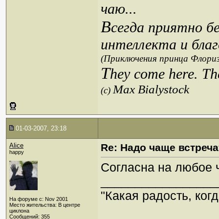
чаю...
В
сегда приятно б
интеллекта и благ
(Приключения принца Флориз
T
hey come here. Th
Max Bialystock
(c)
01-03-2007, 23:18
Alice
Re: Надо чаще встреча
happy
Согласна на любое 
_________________
"Какая радость, когд
На форуме с: Nov 2001
Место жительства: В центре
циклона
Сообщений: 355