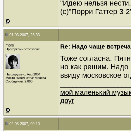
"Идею нельзя нести
(c)"Порри Гаттер 3-2
01-03-2007, 23:33
mors
Re: Надо чаще встреча
Прогорклый Утрозапах
Тоже согласна. Пятн
но как решим. Надо
ввиду московское от
На форуме с: Aug 2004
Место жительства: Москва
Сообщений: 2,800
_________________
мой маленький музы
друг
02-03-2007, 09:10