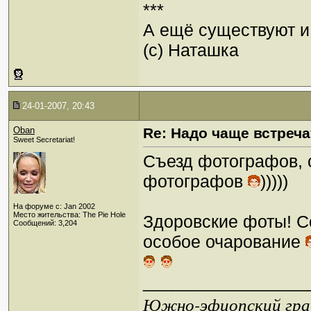
***
А ещё существуют и 
(с) Наташка
24-01-2007, 20:43
Oban
Re: Надо чаще встреча
Sweet Secretariat!
Съезд фотографов,
фотографов
)))))
На форуме с: Jan 2002
Место жительства: The Pie Hole
Здоровские фоты! Со
Сообщений: 3,204
особое очарование
_________________
Южно-эфиопский грач