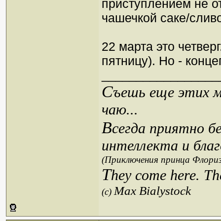
приступлением не от
чашечкой саке/сливо
22 марта это четверг
пятницу). Но - конце
_________________
С
ъешь еще этих м
чаю...
В
сегда приятно б
интеллекта и благ
(Приключения принца Флориз
T
hey come here. Th
Max Bialystock
(c)