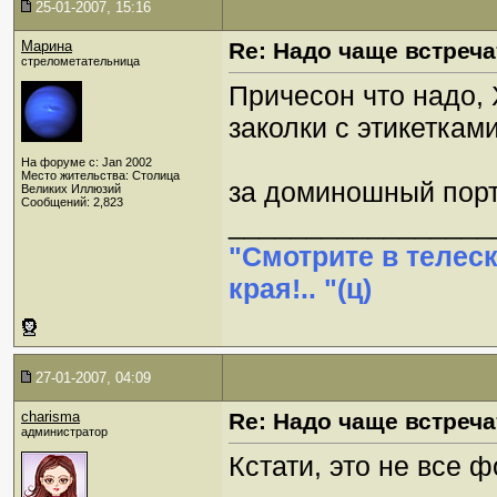
25-01-2007, 15:16
Марина
Re: Надо чаще встреча
стрелометательница
Причесон что надо,
заколки с этикетками
На форуме с: Jan 2002
Место жительства: Столица
за доминошный порт
Великих Иллюзий
Сообщений: 2,823
_________________
"Смотрите в телес
края!.. "(ц)
27-01-2007, 04:09
charisma
Re: Надо чаще встреча
администратор
Кстати, это не все ф