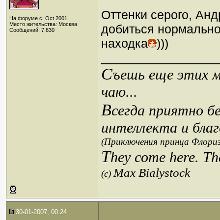
Оттенки серого, Анд
На форуме с: Oct 2001
Место жительства: Москва
добиться нормально
Сообщений: 7,830
находка
)))
_________________
С
ъешь еще этих м
чаю...
В
сегда приятно б
интеллекта и благ
(Приключения принца Флориз
T
hey come here. Th
Max Bialystock
(c)
30-01-2007, 00:24