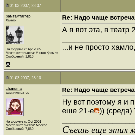
01-03-2007, 23:07
рамтамтаггер
Re: Надо чаще встреча
Хамло...
А я вот эта, в театр 
_________________
...и не просто хамл
На форуме с: Apr 2005
Место жительства: У стен Кремля
Сообщений: 1,816
01-03-2007, 23:10
charisma
Re: Надо чаще встреча
администратор
Ну вот поэтому я и 
еще 21-е
)) (среда)
_________________
На форуме с: Oct 2001
Место жительства: Москва
С
ъешь еще этих м
Сообщений: 7,830