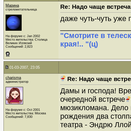
Марина
Re: Надо чаще встреча
стрелометательница
даже чуть-чуть уже 
_________________
"Смотрите в телес
На форуме с: Jan 2002
Место жительства: Столица
края!.. "(ц)
Великих Иллюзий
Сообщений: 2,823
01-03-2007, 23:05
charisma
Re: Надо чаще встре
администратор
Дамы и господа! Вре
очередной встрече
мюзикломана. Дело в
На форуме с: Oct 2001
Место жительства: Москва
рождения два столп
Сообщений: 7,830
театра - Эндрю Лло