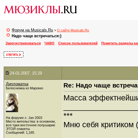
Форум на Musicals.Ru
>
О сайте Musicals.Ru
Надо чаще встречаться:)
Зарегистрироваться
ЧАВО
Список пользователей
Пометить разделы к
24-01-2007, 15:29
Дипломатка
Re: Надо чаще встреча
Белоснежка из Марокко
Масса эффектнейших 
_________________
***
На форуме с: Jan 2003
Место жительства: в основном,
Мню себя критиком (
все-таки восточное полушарие
ЭТОЙ планеты
Сообщений: 1,165