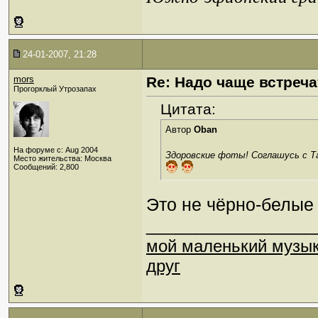
24-01-2007, 21:28
mors
Re: Надо чаще встреча
Прогорклый Утрозапах
Цитата:
Автор
Oban
На форуме с: Aug 2004
Здоровские фоты! Соглашусь с Та
Место жительства: Москва
Сообщений: 2,800
Это не чёрно-белые 
_________________
мой маленький музы
друг