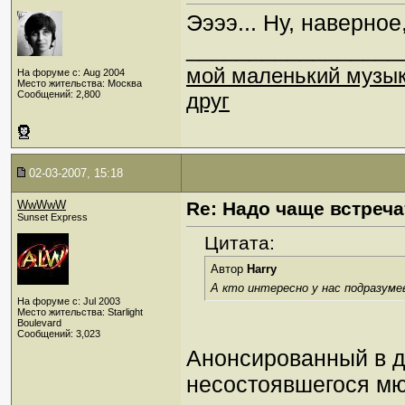
Ээээ... Ну, наверное
_________________
мой маленький музы
На форуме с: Aug 2004
Место жительства: Москва
Сообщений: 2,800
друг
02-03-2007, 15:18
WwWwW
Re: Надо чаще встреча
Sunset Express
Цитата:
Автор
Harry
А кто интересно у нас подразум
На форуме с: Jul 2003
Место жительства: Starlight
Boulevard
Сообщений: 3,023
Анонсированный в д
несостоявшегося м