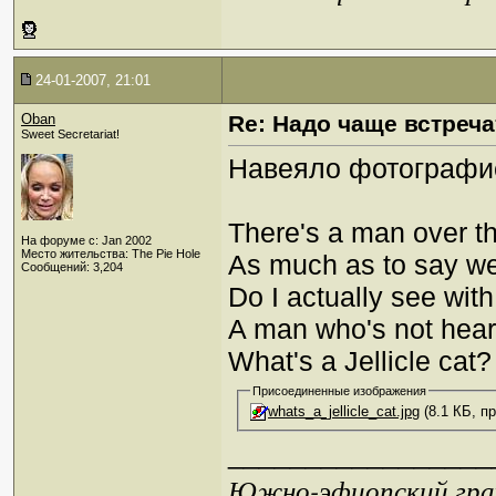
24-01-2007, 21:01
Oban
Re: Надо чаще встреча
Sweet Secretariat!
Навеяло фотографи
There's a man over th
На форуме с: Jan 2002
Место жительства: The Pie Hole
As much as to say we
Сообщений: 3,204
Do I actually see wi
A man who's not heard
What's a Jellicle cat?
Присоединенные изображения
whats_a_jellicle_cat.jpg
(8.1 КБ, п
_________________
Южно-эфиопский грач