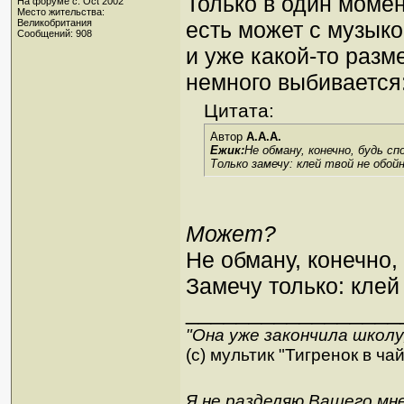
Только в один момен
На форуме с: Oct 2002
Место жительства:
Великобритания
есть может с музыко
Сообщений: 908
и уже какой-то разм
немного выбивается
Цитата:
Автор
A.A.A.
Ежик:
Не обману, конечно, будь сп
Только замечу: клей твой не обой
Может?
Не обману, конечно,
Замечу только: клей
_________________
"Она уже закончила школ
(с) мультик "Тигренок в ча
Я не разделяю Вашего мне