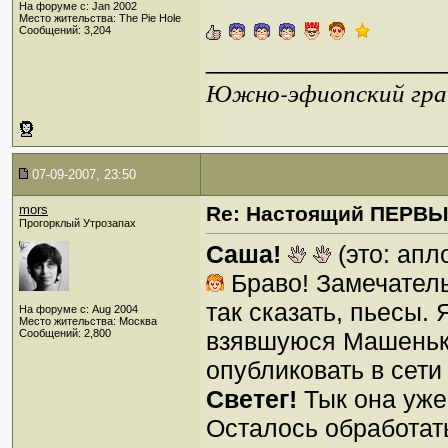
На форуме с: Jan 2002
Место жительства: The Pie Hole
Сообщений: 3,204
_________________
Южно-эфиопский грач
07-09-2007, 23:50
mors
Re: Настоящий ПЕРВ
Прогорклый Утрозапах
Саша!
(это: апл
Браво! Замечательн
так сказать, пьесы.
На форуме с: Aug 2004
Место жительства: Москва
Сообщений: 2,800
взявшуюся Машеньку
опубликовать в сети
Светег!
Тык она уже
Осталось обработать