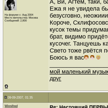
А, Ви, Агтём, таки, 
Ежа я не увидела бы
безусговно, неожии
На форуме с: Aug 2004
Место жительства: Москва
Сообщений: 2,800
Короче, Склифосовск
кусок темы придуман
брат, видимо придёт
кусочег. Танцуешь к
Свето тоже рвётся 
Боюсь я вас
_________________
мой маленький музы
друг
09-09-2007, 01:35
Winnifred
Re: Настоящий ПЕРВ