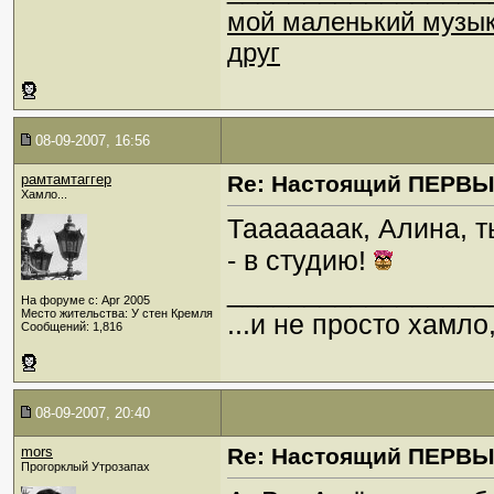
мой маленький музы
друг
08-09-2007, 16:56
рамтамтаггер
Re: Настоящий ПЕРВ
Хамло...
Тааааааак, Алина, 
- в студию!
_________________
На форуме с: Apr 2005
Место жительства: У стен Кремля
...и не просто хамл
Сообщений: 1,816
08-09-2007, 20:40
mors
Re: Настоящий ПЕРВ
Прогорклый Утрозапах