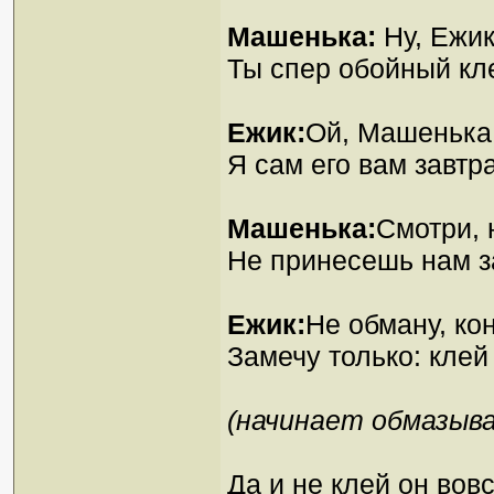
Машенька:
Ну, Ежик
Ты спер обойный кл
Ежик:
Ой, Машенька,
Я сам его вам завтр
Машенька:
Смотри, 
Не принесешь нам з
Ежик:
Не обману, ко
Замечу только: клей
(начинает обмазыва
Да и не клей он вов