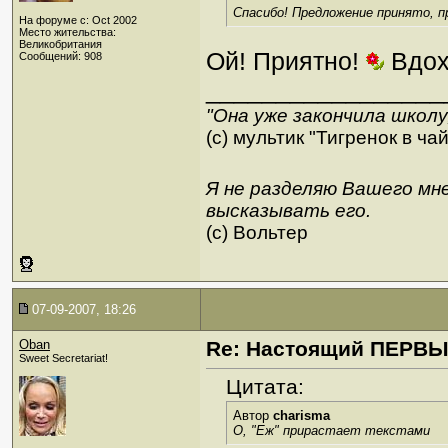
Спасибо! Предложение принято, п
На форуме с: Oct 2002
Место жительства:
Великобритания
Ой! Приятно!
Вдох
Сообщений: 908
_________________
"Она уже закончила школ
(с) мультик "Тигренок в ча
Я не разделяю Вашего мне
высказывать его.
(c) Вольтер
07-09-2007, 18:26
Oban
Re: Настоящий ПЕРВ
Sweet Secretariat!
Цитата:
Автор
charisma
О, "Еж" прирастает текстами