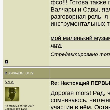
фсо!!! Готова также
Валчары и Савы, явл
разговорная роль, я 
инструментальных те
_________________
мой маленький музы
друг
Отредактировано mors 
08-09-2007, 00:22
A.A.A.
Re: Настоящий ПЕРВ
Дорогая mors! Рад, ч
сомневаюсь, нетлен
участие в нём. Оста
На форуме с: Aug 2007
Сообщений: 1,768