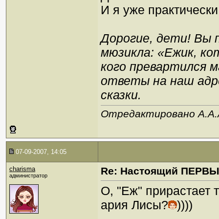
И я уже практическ
Дорогие, дети! Вы 
мюзикла: «Ежик, ко
кого превартился 
ответы на наш адр
сказки.
Отредактировано A.A.A.
07-09-2007, 14:05
charisma
Re: Настоящий ПЕРВ
администратор
О, "Еж" прирастает 
ария Лисы?
))))