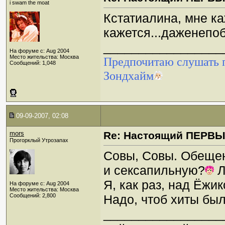
i swam the moat
Кстатиалина, мне ка
кажется...даженепобо
_________________
На форуме с: Aug 2004
Место жительства: Москва
Предпочитаю слушать п
Сообщений: 1,048
Зондхайм
09-09-2007, 02:08
mors
Re: Настоящий ПЕРВ
Прогорклый Утрозапах
Совы, Совы. Обещен
и сексапильную?
Л
Я, как раз, над Ёжи
На форуме с: Aug 2004
Место жительства: Москва
Сообщений: 2,800
Надо, чтоб хиты был
_________________