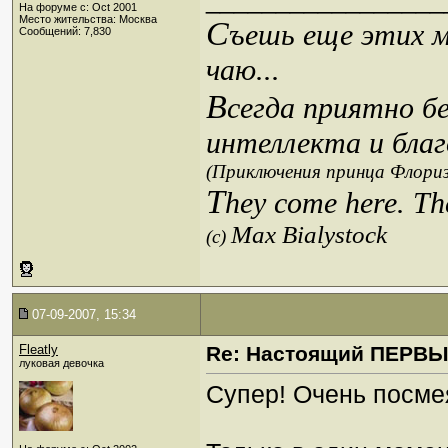
_________________
На форуме с: Oct 2001
Место жительства: Москва
С
ъешь еще этих м
Сообщений: 7,830
чаю...
В
сегда приятно б
интеллекта и благ
(Приключения принца Флориз
T
hey come here. Th
Max Bialystock
(c)
07-09-2007, 15:34
Fleatly
Re: Настоящий ПЕРВ
луковая девочка
Супер! Очень посме