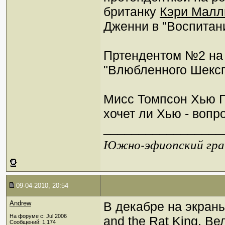
британку
Кэри Малл
Дженни в "Воспитани
Пртендентом №2 на 
"Влюбленного Шекс
Мисс Томпсон Хью Гр
хочет ли Хью - вопр
_________________
Южно-эфиопский грач
09-04-2010, 20:54
Andrew
В декабре на экра
На форуме с: Jul 2006
and the Rat King, Ве
Сообщений: 1,174