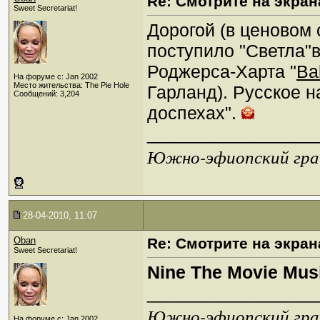
Re: Смотрите на экран
Sweet Secretariat!
Дорогой (в ценовом 
поступило "Светла"
Роджерса-Харта "
Ba
На форуме с: Jan 2002
Место жительства: The Pie Hole
Гарланд). Русское н
Сообщений: 3,204
доспехах".
_________________
Южно-эфиопский грач
28-04-2010, 11:07
Oban
Re: Смотрите на экран
Sweet Secretariat!
Nine The Movie Mus
_________________
Южно-эфиопский грач
На форуме с: Jan 2002