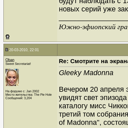
будут наблюдать с 1
новых серий уже за
_________________
Южно-эфиопский грач
20-03-2010, 22:01
Oban
Re: Смотрите на экран
Sweet Secretariat!
Gleeky Madonna
Вечером 20 апреля э
На форуме с: Jan 2002
Место жительства: The Pie Hole
увидят свет эпизод
Сообщений: 3,204
каталогу мисс Чикк
третий том собрания
of Madonna", состоя