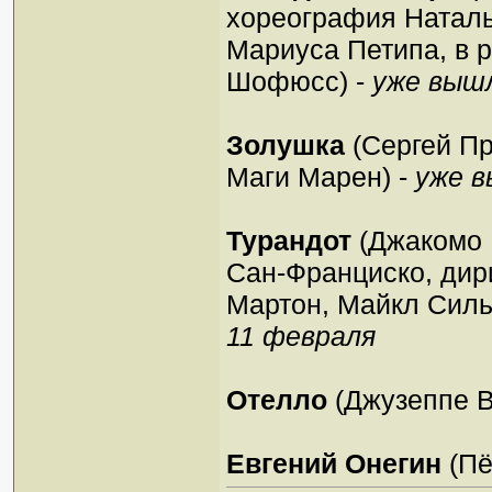
хореография Натал
Мариуса Петипа, в 
Шофюсс) -
уже выш
Золушка
(Сергей Пр
Маги Марен) -
уже 
Турандот
(Джакомо П
Сан-Франциско, дир
Мартон, Майкл Силь
11 февраля
Отелло
(Джузеппе В
Евгений Онегин
(Пё