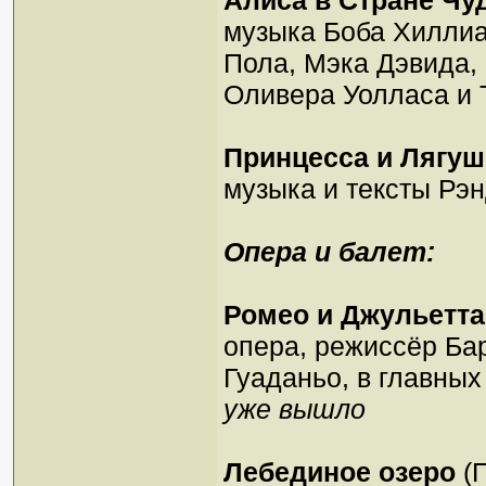
Алиса в Стране Чу
музыка Боба Хиллиа
Пола, Мэка Дэвида,
Оливера Уолласа и 
Принцесса и Лягуш
музыка и тексты Рэ
Опера и балет:
Ромео и Джульетта
опера, режиссёр Ба
Гуаданьо, в главных
уже вышло
Лебединое озеро
(П