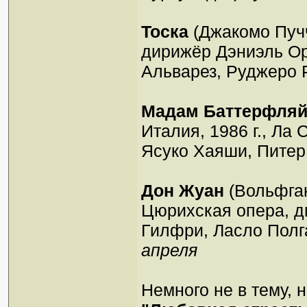
Тоска
(Джакомо Пучч
дирижёр Дэниэль Ор
Альварез, Руджеро 
Мадам Баттерфля
Италия, 1986 г., Ла
Ясуко Хаяши, Питер
Дон Жуан
(Вольфган
Цюрихская опера, д
Гилфри, Ласло Полг
апреля
Немного не в тему, 