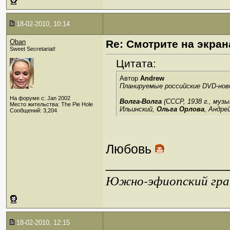
18-02-2010, 10:14
Oban
Re: Смотрите на экран
Sweet Secretariat!
Цитата:
Автор
Andrew
Планируемые российские DVD-нов
На форуме с: Jan 2002
Волга-Волга
(СССР, 1938 г., музы
Место жительства: The Pie Hole
Ильинский,
Ольга Орлова
, Андре
Сообщений: 3,204
Любовь
_________________
Южно-эфиопский грач
18-02-2010, 12:15