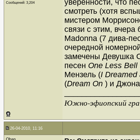
уверенности, что пе
Сообщений: 3,204
смотреть (хотя всп
мистером Моррисоном
связи с этим, вчера
Madonna (7 дива-пес
очередной номерной
замечены Девушка С
песен
One Less Bell
Мензель (
I Dreamed
(
Dream On
) и Джон
_________________
Южно-эфиопский грач
26-04-2010, 11:16
Oban