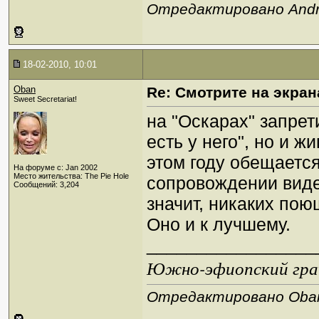
Отредактировано Andre
18-02-2010, 10:01
Oban
Re: Смотрите на экран
Sweet Secretariat!
на "Оскарах" запрет
есть у него", но и 
этом году обещается
На форуме с: Jan 2002
Место жительства: The Pie Hole
сопровождении виде
Сообщений: 3,204
значит, никаких пою
Оно и к лучшему.
_________________
Южно-эфиопский грач
Отредактировано Oban 