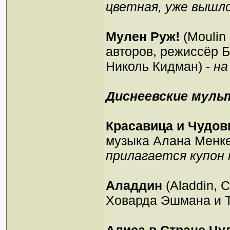
цветная, уже вышл
Мулен Руж!
(Moulin
авторов, режиссёр Б
Николь Кидман) -
на
Диснеевские мул
Красавица и Чудо
музыка Алана Менке
прилагается купон 
Аладдин
(Aladdin, 
Ховарда Эшмана и Т