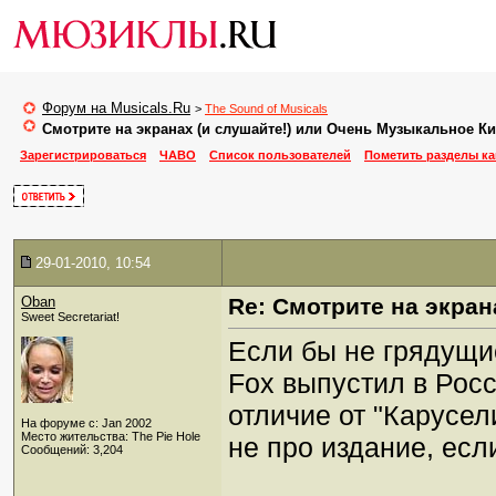
Форум на Musicals.Ru
>
The Sound of Musicals
Смотрите на экранах (и слушайте!) или Очень Музыкальное К
Зарегистрироваться
ЧАВО
Список пользователей
Пометить разделы к
29-01-2010, 10:54
Oban
Re: Смотрите на экран
Sweet Secretariat!
Если бы не грядущие
Fox выпустил в Росс
отличие от "Карусел
На форуме с: Jan 2002
Место жительства: The Pie Hole
не про издание, есл
Сообщений: 3,204