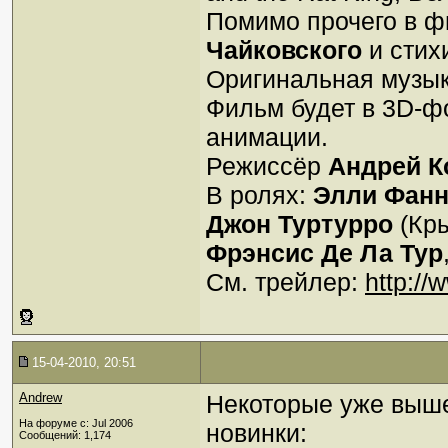
Помимо прочего в ф
Чайковского
и стих
Оригинальная музы
Фильм будет в 3D-ф
анимации.
Режиссёр
Андрей К
В ролях:
Элли Фанн
Джон Туртурро
(Кры
Фрэнсис Де Ла Тур
См. трейлер:
http:/
15-04-2010, 20:51
Andrew
Некоторые уже выш
На форуме с: Jul 2006
новинки:
Сообщений: 1,174