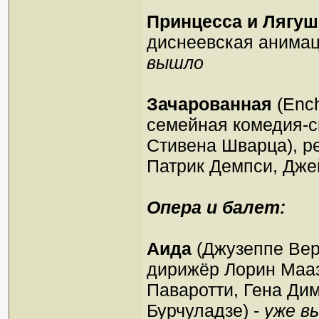
Принцесса и Лягуш
диснеевская анимац
вышло
Зачарованная
(Ench
семейная комедия-с
Стивена Шварца), р
Патрик Демпси, Дже
Опера и балет:
Аида
(Джузеппе Верд
дирижёр Лорин Мааз
Паваротти, Гена Дим
Бурчуладзе) -
уже в