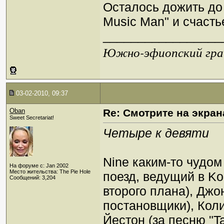
Осталось дожить до
Music Man" и счасть
_________________
Южно-эфиопский грач
03-02-2010, 09:37
Oban
Re: Смотрите на экран
Sweet Secretariat!
Четыре к девяти
Nine каким-то чудом
На форуме с: Jan 2002
Место жительства: The Pie Hole
поезд, ведущий в Ko
Сообщений: 3,204
второго плана), Джо
постановщики), Кол
Йестон (за песню "Ta