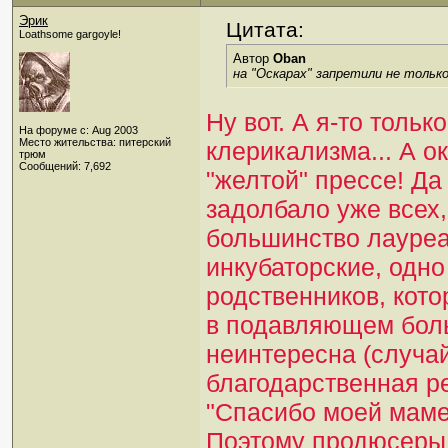
Эрик
Цитата:
Loathsome gargoyle!
Автор
Oban
на "Оскарах" запретили не только
Ну вот. А я-то толь
На форуме с: Aug 2003
Место жительства: питерский
клерикализма... А о
трюм
Сообщений: 7,692
"желтой" прессе! Да
задолбало уже всех,
большинство лауреат
инкубаторские, одно
родственников, кот
в подавляющем бол
неинтересна (случа
благодарственная р
"Спасибо моей маме..
Поэтому продюсеры