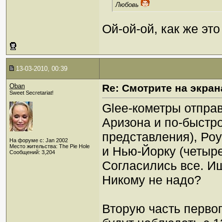
Любовь
Ой-ой-ой, как же это
13-03-2010, 00:39
Oban
Re: Смотрите на экран
Sweet Secretariat!
Glee-кометры отправ
Аризона и по-быстр
представления), Роу
На форуме с: Jan 2002
Место жительства: The Pie Hole
и Нью-Йорку (четыр
Сообщений: 3,204
Согласились все. Иш
Никому не надо?
Вторую часть первог