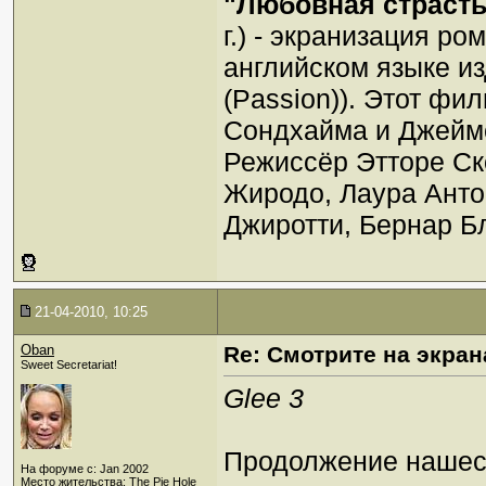
"Любовная страсть
г.) - экранизация р
английском языке и
(Passion)). Этот фи
Сондхайма и Джейм
Режиссёр Этторе Ск
Жиродо, Лаура Анто
Джиротти, Бернар Б
21-04-2010, 10:25
Oban
Re: Смотрите на экран
Sweet Secretariat!
Glee 3
Продолжение нашест
На форуме с: Jan 2002
Место жительства: The Pie Hole