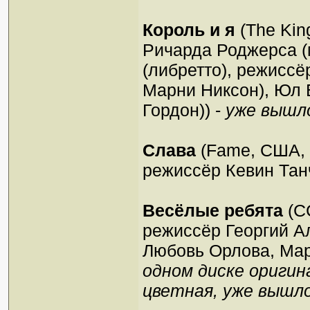
Король и я
(The Kin
Ричарда Роджерса (
(либретто), режиссё
Марни Никсон), Юл 
Гордон)) -
уже вышл
Слава
(Fame, США, 2
режиссёр Кевин Тан
Весёлые ребята
(СС
режиссёр Георгий А
Любовь Орлова, Мар
одном диске оригина
цветная, уже вышл