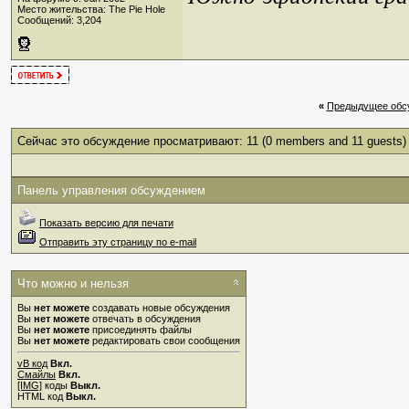
Место жительства: The Pie Hole
Сообщений: 3,204
«
Предыдущее обс
Сейчас это обсуждение просматривают: 11
(0 members and 11 guests)
Панель управления обсуждением
Показать версию для печати
Отправить эту страницу по e-mail
Что можно и нельзя
Вы
нет можете
создавать новые обсуждения
Вы
нет можете
отвечать в обсуждения
Вы
нет можете
присоединять файлы
Вы
нет можете
редактировать свои сообщения
vB код
Вкл.
Смайлы
Вкл.
[IMG]
коды
Выкл.
HTML код
Выкл.