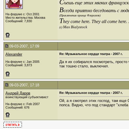
С
ъешь еще этих мягких французски
В
сегда приятно беседовать с люд
На форуме с: Oct 2001
(Приключения принца Флоризеля)
Место жительства: Москва
T
hey come here. They all come here.
Сообщений: 7,830
Max Bialystock
(c)
09-03-2007, 17:09
Alexander
Re: Музыкальное сердце театра - 2007 г.
Да я их собирался посмотреть, просто 
На форуме с: Jan 2005
Сообщений: 3,873
так тошно стало, выключил.
09-03-2007, 17:18
Андрей Даров
Re: Музыкальное сердце театра - 2007 г.
воинствующий субъективист
Ой, а я смотрел этих господ, там еще
На форуме с: Feb 2007
попса. Видно, что под стандарт "хлеба
Сообщений: 676