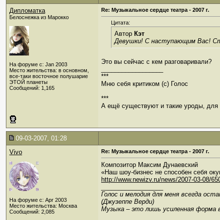
Дипломатка
Re: Музыкальное сердце театра - 2007 г.
Белоснежка из Марокко
Цитата:
Автор
Кэт
Девушки! С наступающим Вас! Ст
Это вы сейчас с кем разговаривали?
На форуме с: Jan 2003
__________________
Место жительства: в основном,
***
все-таки восточное полушарие
ЭТОЙ планеты
Мню себя критиком (c) Голос
Сообщений: 1,165
***
А ещё существуют и такие уроды, для к
09-03-2007, 01:28
Vivo
Re: Музыкальное сердце театра - 2007 г.
Композитор Максим Дунаевский
«Наш шоу-бизнес не способен себя оку
http://www.newizv.ru/news/2007-03-08/65
__________________
Голос и мелодия для меня всегда ост
На форуме с: Apr 2003
(Джузеппе Верди)
Место жительства: Москва
Музыка – это лишь усиленная форма 
Сообщений: 2,085