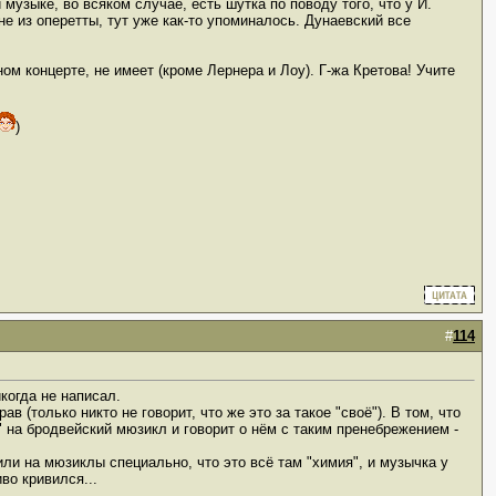
узыке, во всяком случае, есть шутка по поводу того, что у И.
е из оперетты, тут уже как-то упоминалось. Дунаевский все
ом концерте, не имеет (кроме Лернера и Лоу). Г-жа Кретова! Учите
)
#
114
когда не написал.
в (только никто не говорит, что же это за такое "своё"). В том, что
" на бродвейский мюзикл и говорит о нём с таким пренебрежением -
ли на мюзиклы специально, что это всё там "химия", и музычка у
во кривился...