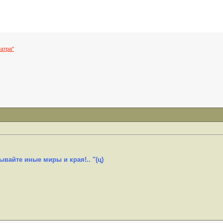
атра"
ывайте иные миры и края!.. "(ц)