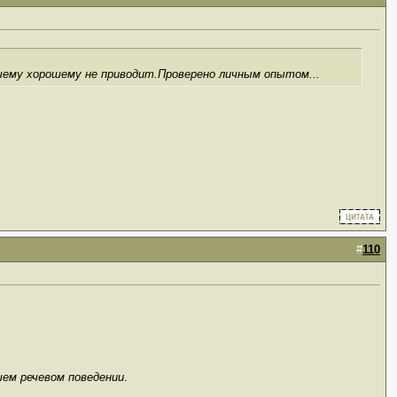
чему хорошему не приводит.Проверено личным опытом...
#
110
шем речевом поведении
.