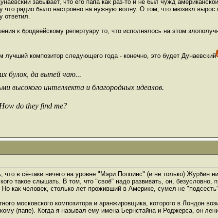
евский забывает, что его папа как раз-то и не был чужд американской м
 что радио было настроено на нужную волну. О том, что мюзикл вырос н
у ответил.
ения к бродвейскому репертуару то, что исполнялось на этом злополучн
м лучший композитор следующего года - конечно, это будет Дунаевский
х булок, да выпей чаю...
ьми высокого интеллекта и благородных идеалов.
 How do they find me?
 что в сё-таки ничего на уровне "Мэри Поппинс" (и не только) Журбин ни
ого такое слышать. В том, что "своё" надо развивать, он, безусловно, пра
 Но как человек, столько лет проживший в Америке, сумел не "подсесть
тного московского композитора и аранжировщика, которого в Лондон вози
кому (папе). Когда я называл ему имена Бернстайна и Роджерса, он лени