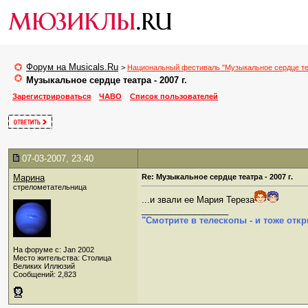
Форум на Musicals.Ru
>
Национальный фестиваль "Музыкальное сердце те
Музыкальное сердце театра - 2007 г.
Зарегистрироваться
ЧАВО
Список пользователей
07-03-2007, 23:40
Марина
Re: Музыкальное сердце театра - 2007 г.
стрелометательница
...и звали ее Мария Тереза
__________________
"Смотрите в телескопы - и тоже откр
На форуме с: Jan 2002
Место жительства: Столица
Великих Иллюзий
Сообщений: 2,823