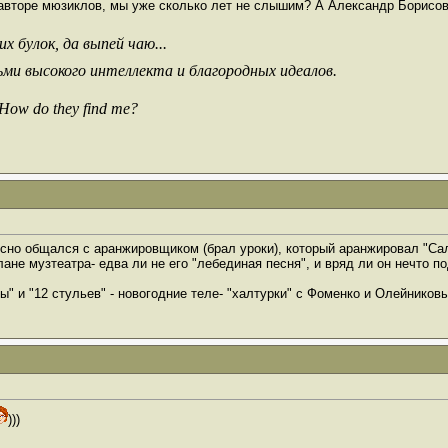
об авторе мюзиклов, мы уже сколько лет не слышим? А Александр Борисо
х булок, да выпей чаю...
ьми высокого интеллекта и благородных идеалов.
 How do they find me?
тесно общался с аранжировщиком (брал уроки), который аранжировал "Са
лане музтеатра- едва ли не его "лебединая песня", и вряд ли он нечто 
" и "12 стульев" - новогодние теле- "халтурки" с Фоменко и Олейниковым
)))