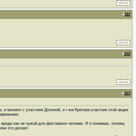
#
111
#
112
#
113
, и мюзикл с участием Долиной, и г-жа Кретова участник этой акции
Шерманами.
ь вроде как не чужой для фестиваля человек. И я понимаю, почему
она это делает.