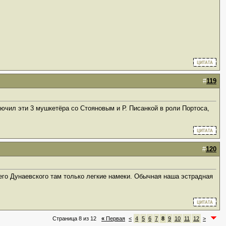
#
119
лючил эти 3 мушкетёра со Стояновым и Р. Писанкой в роли Портоса,
#
120
его Дунаевского там только легкие намеки. Обычная наша эстрадная
Страница 8 из 12
«
Первая
<
4
5
6
7
8
9
10
11
12
>