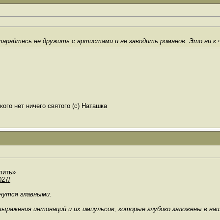
арайтесь не дружить с артистами и не заводить романов. Это ни к 
ого нет ничего святого (с) Наташка
пить»
027/
анутся главными.
выражения интонаций и их импульсов, которые глубоко заложены в на