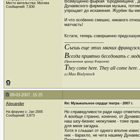
Возмущенно фыркая "Бродвейщина", Дуна
Место жительства: Москва
Дунаевского фирменная музыка, потому
Сообщений: 7,830
упрощает до искажения. Журбин бы ем
И что особенно смешно, никакого отнош
матчасть!
Кстати, теперь совершенно предсказуе
__________________
С
ъешь еще этих мягких французски
В
сегда приятно беседовать с люд
(Приключения принца Флоризеля)
T
hey come here. They all come here.
Max Bialystock
(c)
09-03-2007, 15:25
Alexander
Re: Музыкальное сердце театра - 2007 г.
Но справедливости ради надо отметить,
На форуме с: Jan 2005
Сообщений: 3,873
А вообще странно, конечно, от Дунаевск
наш шоу-бизнес неокупаем - тоже прав.
для меня загадка.
Хотя я слышал от одного вполне извес
них - барахло, не чета нашему Дунаевс
Патриотизм.