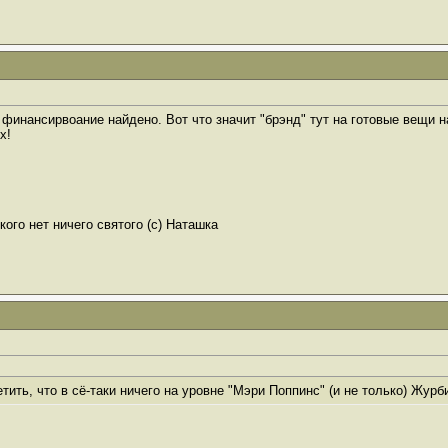
финансирвоание найдено. Вот что значит "брэнд" тут на готовые вещи на
х!
ого нет ничего святого (с) Наташка
ить, что в сё-таки ничего на уровне "Мэри Поппинс" (и не только) Журб