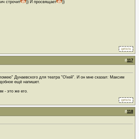
вич строчит
)) И просвящает
))
#
117
ломею" Дунаевского для театра "О'кей". И он мне сказал: Максим
подобное ещё напишет.
 - это же его.
#
118