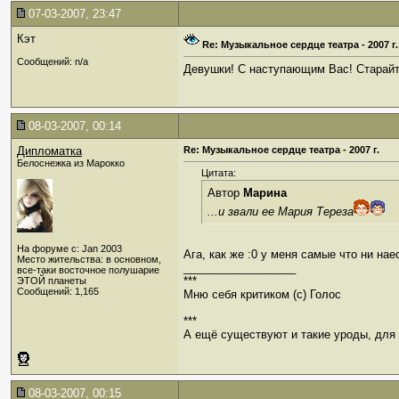
07-03-2007, 23:47
Кэт
Re: Музыкальное сердце театра - 2007 г.
Сообщений: n/a
Девушки! С наступающим Вас! Старайте
08-03-2007, 00:14
Дипломатка
Re: Музыкальное сердце театра - 2007 г.
Белоснежка из Марокко
Цитата:
Автор
Марина
...и звали ее Мария Тереза
На форуме с: Jan 2003
Ага, как же :0 у меня самые что ни на
Место жительства: в основном,
__________________
все-таки восточное полушарие
***
ЭТОЙ планеты
Сообщений: 1,165
Мню себя критиком (c) Голос
***
А ещё существуют и такие уроды, для к
08-03-2007, 00:15