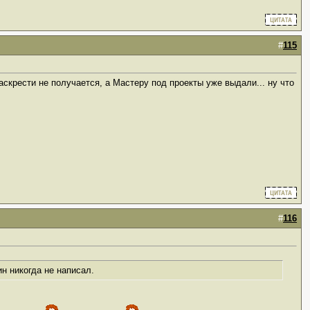
#
115
скрести не получается, а Мастеру под проекты уже выдали... ну что
#
116
ин никогда не написал.