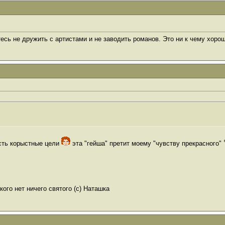
сь не дружить с артистами и не заводить романов. Это ни к чему хоро
есть корыстные цели
эта "гейша" претит моему "чувству прекрасного"
ого нет ничего святого (с) Наташка