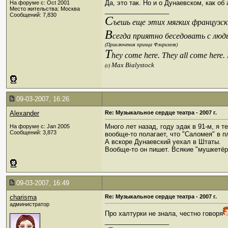
Да, это так. Но и о Дунаевском, как 
На форуме с: Oct 2001
Место жительства: Москва
__________________
Сообщений: 7,830
С
ъешь еще этих мягких французски
В
сегда приятно беседовать с люд
(Приключения принца Флоризеля)
T
hey come here. They all come here.
Max Bialystock
(c)
09-03-2007, 16:26
Alexander
Re: Музыкальное сердце театра - 2007 г.
Много лет назад, году эдак в 91-м, я 
На форуме с: Jan 2005
Сообщений: 3,873
вообще-то полагает, что "Саломея" в п
А вскоре Дунаевский уехал в Штаты.
Вообще-то он пишет. Всякие "мушкетёры
09-03-2007, 16:49
charisma
Re: Музыкальное сердце театра - 2007 г.
администратор
Про халтурки не знала, честно говоря
__________________