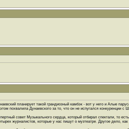
аевский планирует такой грандиозный камбэк - вот у него и Алые паруса
 этом похвалила Дунаевского за то, что он не испугался конкуренции с 
спертный совет Музыкального сердца, который отбирал спектали, то ест
четырех журналистов, которые у нас пишут о музтеатре. Другое дело, как 