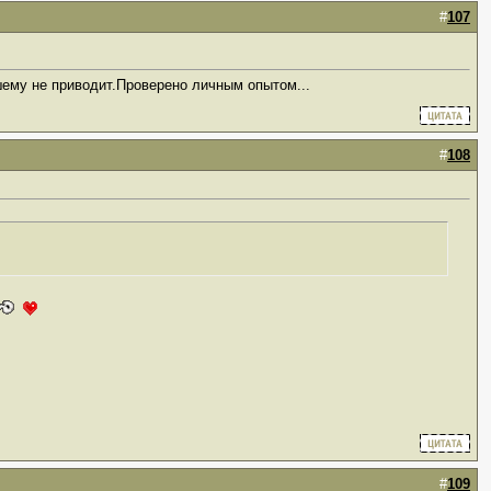
#
107
шему не приводит.Проверено личным опытом...
#
108
#
109