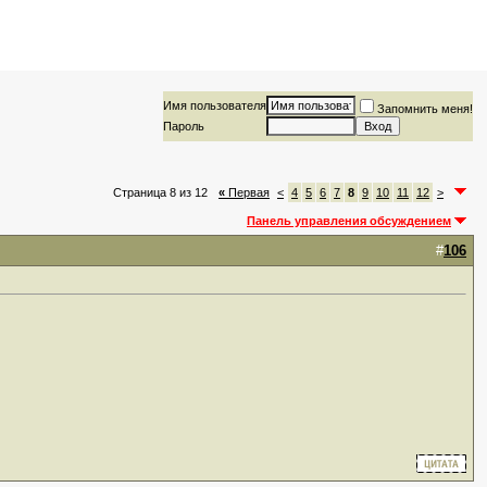
Имя пользователя
Запомнить меня!
Пароль
Страница 8 из 12
«
Первая
<
4
5
6
7
8
9
10
11
12
>
Панель управления обсуждением
#
106