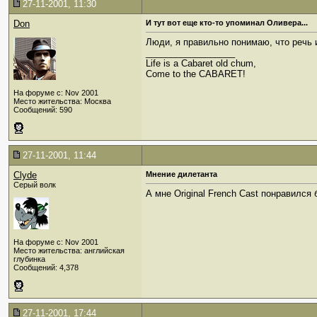
27-11-2001, 11:30
Don
И тут вот еще кто-то упоминал Оливера...
Люди, я правильно понимаю, что речь и
__________________
Life is a Cabaret old chum,
Come to the CABARET!
На форуме с: Nov 2001
Место жительства: Москва
Сообщений: 590
27-11-2001, 11:44
Clyde
Мнение дилетанта
Серый волк
А мне Original French Cast понравился 
На форуме с: Nov 2001
Место жительства: английская
глубинка
Сообщений: 4,378
27-11-2001, 17:44