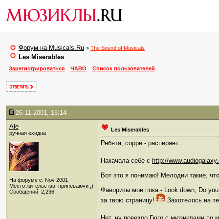
Форум на Musicals.Ru
>
The Sound of Musicals
Les Miserables
Зарегистрироваться
ЧАВО
Список пользователей
26-11-2001, 16:14
Ale
Les Miserables
ручная ехидна
Ребята, сорри - распирает...
Накачала себе с
http://www.audiogalaxy
Вот это я понимаю! Мелодии такие, что 
На форуме с: Nov 2001
Место жительства: припеваючи ;)
Фавориты мои пока - Look down, Do you
Сообщений: 2,236
за твою страницу!
Захотелось на тек
Нет, ну повезло Гюго с мюзиклами по м