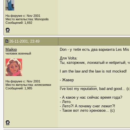
На форуме с: Nov 2001
Место жительства: Monopolis
Сообщений: 1,692
26-11-2001, 23:49
Майор
Don - у тебя есть два варианта Les Mis
человек военный
Для Volta:
Ты, каторжник, лохматый и небритый, чи
I am the law and the law is not mocked!
- Жавер
На форуме с: Nov 2001
__________________
Место жительства: иллюзиями
Сообщений: 1,985
I've lost my reputation, bad and good... 
- А какое у нас сейчас время года?
- Лето.
- Лето?! А почему снег лежит?!
- Такое вот лето хреновое... (с)