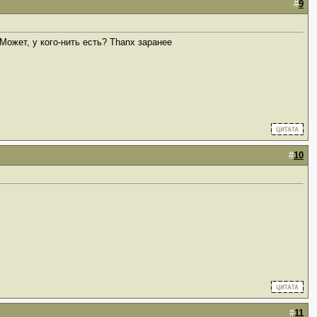
#
9
Может, у кого-нить есть? Thanx заранее
#
10
#
11