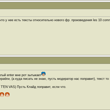
что у нее есть тексты относительно нового фр. произведения les 10 co
тый enter мне рот зытыкает
зерабли, (а куда писать не знаю, пусть модератор нас поправит), текст т
 T'EN VAS) Пусть Клайд поправит, если что.