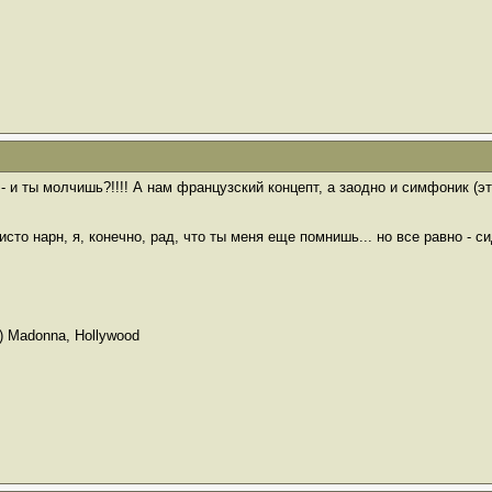
 - и ты молчишь?!!!! А нам французский концепт, а заодно и симфоник (э
сто нарн, я, конечно, рад, что ты меня еще помнишь... но все равно - си
(c) Madonna, Hollywood