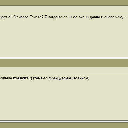
дет об Оливере Твисте? Я когда-то слышал очень давно и снова хочу... 
больше концепта :) (тема-то
французские
мюзиклы)