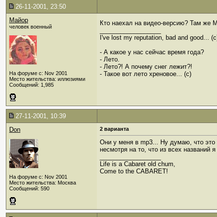
26-11-2001, 23:50
Майор
Кто наехал на видео-версию? Там же М
человек военный
__________________
I've lost my reputation, bad and good... 
- А какое у нас сейчас время года?
- Лето.
- Лето?! А почему снег лежит?!
На форуме с: Nov 2001
- Такое вот лето хреновое... (с)
Место жительства: иллюзиями
Сообщений: 1,985
27-11-2001, 10:39
Don
2 варианта
Они у меня в mp3... Ну думаю, что это
несмотря на то, что из всех названий я
__________________
Life is a Cabaret old chum,
Come to the CABARET!
На форуме с: Nov 2001
Место жительства: Москва
Сообщений: 590