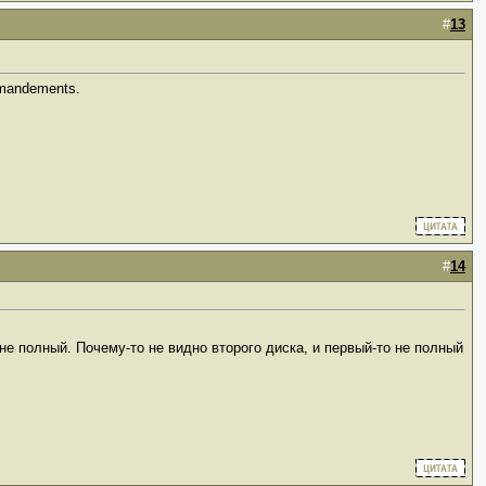
#
13
mmandements.
#
14
о не полный. Почему-то не видно второго диска, и первый-то не полный