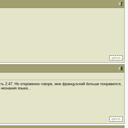
#
7
#
8
сть 2:47. Но откровенно говоря, мне французский больше понравился,
 незнания языка...