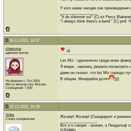
У кого какие эмоции сие произведение
__________________
"It do shimmer so!" (С) sir Percy Blakene
"I always think there's a band." (C) prof. H
26-11-2001, 16:37
charisma
:))
администратор
Les Miz - однозначно среди моих фаво
Я вчера , наконец, решила посмотреть 
даже он сказал, что lez Miz гораздо л
В общем, Мизерабли рулят
))))
На форуме с: Oct 2001
Место жительства: Москва
Сообщений: 7,830
26-11-2001, 16:39
Volta
Жа-вер! Жа-вер! (Скандирует и размахи
Снова холодильник
__________________
Вот и я говорю - ахинея, а Пендальф го
(с)Goblin