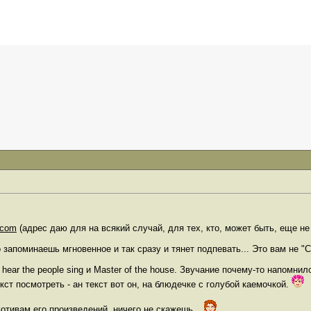
.com
(адрес даю для на всякий случай, для тех, кто, может быть, еще не зн
запоминаешь мгновенное и так сразу и тянет подпевать... Это вам не "Стар
 hear the people sing и Master of the house. Звучание почему-то напомни
ст посмотреть - ан текст вот он, на блюдечке с голубой каемочкой.
отивам его произведений, ничего не скажешь...