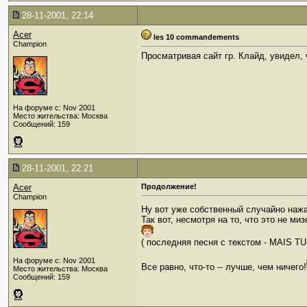
28-11-2001, 22:14
Acer
les 10 commandements
Champion
Просматривая сайт гр. Клайд, увидел, 
На форуме с: Nov 2001
Место жительства: Москва
Сообщений: 159
28-11-2001, 22:21
Acer
Продолжение!
Champion
Ну вот уже собственный случайно нажа
Так вот, несмотря на то, что это не ми
( последняя песня с текстом - MAIS TU
На форуме с: Nov 2001
Все равно, что-то -- лучше, чем ничего!
Место жительства: Москва
Сообщений: 159