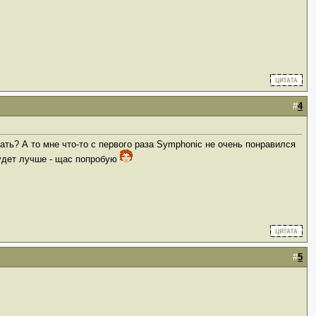
#
4
ушать? А то мне что-то с первого раза Symphonic не очень понравился
будет лучше - щас попробую
#
5