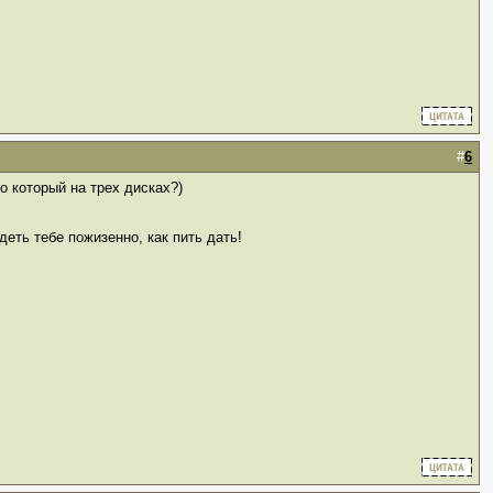
#
6
то который на трех дисках?)
деть тебе пожизенно, как пить дать!