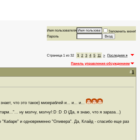
Имя пользователя
Запомнить меня!
Пароль
Страница 1 из 32
1
2
3
4
5
11
>
Последняя
»
Панель управления обсуждением
#
1
ает, что это такое) мизераблей и... и... и...
м..."... ну молчу, молчу!:D :D :D (Да, я знаю, что я зараза...)
ло "Кабаре" и одновременно "Оливера". Да, Клайд - спасибо еще раз