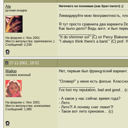
Ale
Ничччего не понимаю (как брат-пилот) ;)
ручная ехидна
Ликвидируйте мою безграмотность, пл
Я тут просто сравнила два варианта Do 
Как было дело? Ведь англ. и был перв
__________________
"It do shimmer so!" (С) sir Percy Blakene
На форуме с: Nov 2001
"I always think there's a band." (C) prof. H
Место жительства: припеваючи ;)
Сообщений: 2,236
27-11-2001, 18:52
Майор
Нет, первым был французский вариант
человек военный
"Оливер!" у меня есть фильм. Классно
__________________
I've lost my reputation, bad and good... 
- А какое у нас сейчас время года?
На форуме с: Nov 2001
- Лето.
Место жительства: иллюзиями
- Лето?! А почему снег лежит?!
Сообщений: 1,985
- Такое вот лето хреновое... (с)