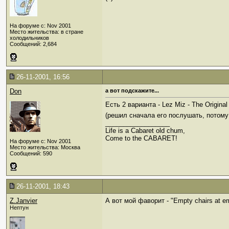
На форуме с: Nov 2001
Место жительства: в стране
холодильников
Сообщений: 2,684
26-11-2001, 16:56
Don
а вот подскажите...
Есть 2 варианта - Lez Miz - The Origin
(решил сначала его послушать, потому
__________________
Life is a Cabaret old chum,
Come to the CABARET!
На форуме с: Nov 2001
Место жительства: Москва
Сообщений: 590
26-11-2001, 18:43
Z.Janvier
А вот мой фаворит - "Empty chairs at e
Нептун