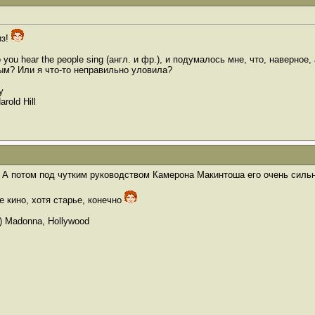
из!
you hear the people sing (англ. и фр.), и подумалось мне, что, наверное, 
ым? Или я что-то неправильно уловила?
y
arold Hill
. А потом под чутким руководством Камерона Макинтоша его очень силь
е кино, хотя старье, конечно
(c) Madonna, Hollywood