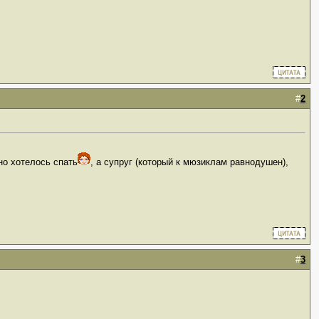
#
2
но хотелось спать
, а супруг (который к мюзиклам равнодушен),
#
3