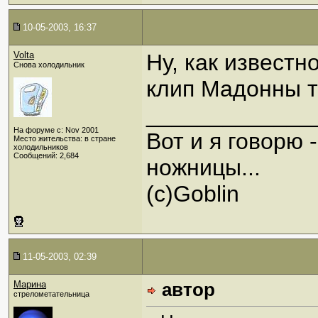
10-05-2003, 16:37
Volta
Ну, как известн
Снова холодильник
клип Мадонны т
_____________
На форуме с: Nov 2001
Вот и я говорю 
Место жительства: в стране
холодильников
Сообщений: 2,684
ножницы...
(с)Goblin
11-05-2003, 02:39
Марина
автор
стрелометательница