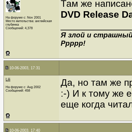
Там же написан
DVD Release Da
На форуме с: Nov 2001
Место жительства: английская
_____________
глубинка
Сообщений: 4,378
Я злой и страшный
Ррррр!
10-06-2003, 17:31
Lili
Да, но там же 
На форуме с: Aug 2002
:-) И к тому же
Сообщений: 458
еще когда читал
10-06-2003, 17:40