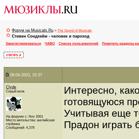
Форум на Musicals.Ru
>
The Sound of Musicals
Стивен Сондхейм - человек и пароход
Зарегистрироваться
ЧАВО
Список пользователей
Пометить разделы к
08-04-2003, 20:37
Clyde
Интересно, как
Серый волк
готовящуюся пре
Учитывая еще то
На форуме с: Nov 2001
Место жительства: английская
Прадон играть б
глубинка
Сообщений: 4,378
_____________