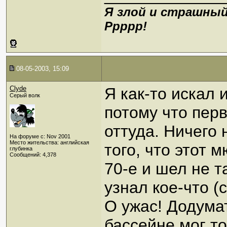
Я злой и страшный
Ррррр!
08-05-2003, 15:09
Clyde
Я как-то искал
Серый волк
потому что перв
оттуда. Ничего
На форуме с: Nov 2001
Место жительства: английская
того, что этот 
глубинка
Сообщений: 4,378
70-е и шел не т
узнал кое-что (
О ужас! Додума
бассейне мог то