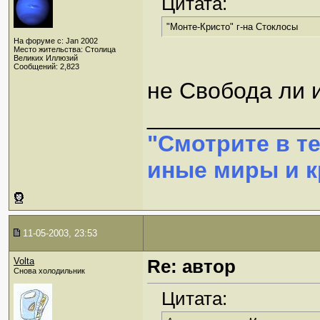
Цитата:
"Монте-Кристо" г-на Стоклосы
На форуме с: Jan 2002
Место жительства: Столица
Великих Иллюзий
Сообщений: 2,823
не Свобода ли 
_____________
"Смотрите в т
иные миры и кр
11-05-2003, 23:53
Volta
Re: автор
Снова холодильник
Цитата: