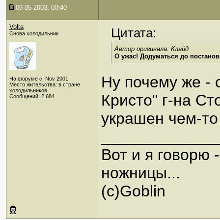
09-05-2003, 00:40
Volta
Цитата:
Снова холодильник
Автор оригинала: Клайд
О ужас! Додуматься до постановк
Ну почему же - 
На форуме с: Nov 2001
Место жительства: в стране
холодильников
Кристо" г-на С
Сообщений: 2,684
украшен чем-то
_____________
Вот и я говорю 
ножницы...
(с)Goblin