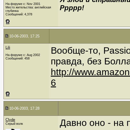
На форуме с: Nov 2001
Ррррр!
Место жительства: английская
глубинка
Сообщений: 4,378
10-06-2003, 17:25
Lili
Вообще-то, Passio
На форуме с: Aug 2002
правда, без Болл
Сообщений: 458
http://www.amazon
6
10-06-2003, 17:28
Clyde
Давно оно - на п
Серый волк