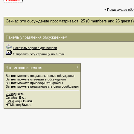
«
Предыдущее обс
Сейчас это обсуждение просматривают: 25
(0 members and 25 guests)
Панель управления обсуждением
Показать версию для печати
Отправить эту страницу по e-mail
Что можно и нельзя
Вы
нет можете
создавать новые обсуждения
Вы
нет можете
отвечать в обсуждения
Вы
нет можете
присоединять файлы
Вы
нет можете
редактировать свои сообщения
vB код
Вкл.
Смайлы
Вкл.
[IMG]
коды
Выкл.
HTML код
Выкл.