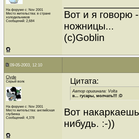
_____________
На форуме с: Nov 2001
Вот и я говорю 
Место жительства: в стране
холодильников
Сообщений: 2,684
ножницы...
(с)Goblin
09-05-2003, 12:10
Clyde
Цитата:
Серый волк
Автор оригинала: Volta
в... гусары, молчать!!! :D
На форуме с: Nov 2001
Вот накаркаешь
Место жительства: английская
глубинка
Сообщений: 4,378
нибудь. :-))