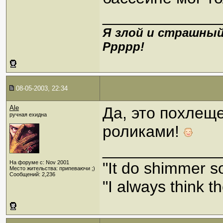
_____________
Я злой и страшный
Ррррр!
08-05-2003, 22:34
Ale
Да, это похлеще
ручная ехидна
роликами!
_____________
На форуме с: Nov 2001
"It do shimmer s
Место жительства: припеваючи ;)
Сообщений: 2,236
"I always think th