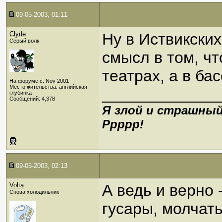
09-05-2003, 01:11
Clyde
Ну в Иствикских
Серый волк
смысл в том, ч
театрах, а в бас
На форуме с: Nov 2001
Место жительства: английская
_____________
глубинка
Сообщений: 4,378
Я злой и страшный
Ррррр!
09-05-2003, 02:13
Volta
А ведь и верно -
Снова холодильник
гусары, молчать!