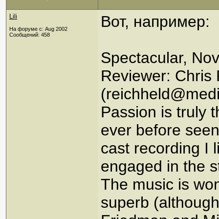
Lili
Вот, например:
На форуме с: Aug 2002
Сообщений: 458
Spectacular, No
Reviewer: Chris
(reichheld@medi
Passion is truly
ever before seen
cast recording I l
engaged in the s
The music is wond
superb (although