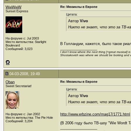
WwWwW
Re: Мюзиклы в Европе
Sunset Express
Цитата:
Автор
Vivo
Никто не знает, что это за ТВ-к
На форуме с: Jul 2003
Место жительства: Starlight
В Голландии, кажется, было такое риа
Boulevard
__________________
Сообщений: 3,023
I don't know where the next thing [=great musical] i
Shostakovich was where we should be looking and 
04-03-2008, 19:49
Oban
Re: Мюзиклы в Европе
Sweet Secretariat!
Цитата:
Автор
Vivo
Никто не знает, что это за ТВ-к
http://www.erbzine.com/mag17/1771.html
На форуме с: Jan 2002
Место жительства: The Pie Hole
Сообщений: 3,204
(В 2006 году было ТВ-шоу "Wie Wordt T
__________________