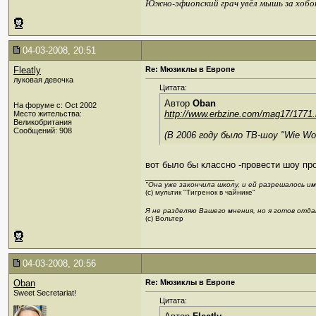
Южно-эфиопский грач увёл мышь за хобо
04-03-2008, 20:51
Fleatly
Re: Мюзиклы в Европе
луковая девочка
Цитата:
Автор
Oban
На форуме с: Oct 2002
http://www.erbzine.com/mag17/1771.
Место жительства:
Великобритания
Сообщений: 908
(В 2006 году было ТВ-шоу "Wie Wo
вот было бы классно -провести шоу про
__________________
"Она уже закончила школу, и ей разрешалось и
(с) мультик "Тигренок в чайнике"
Я не разделяю Вашего мнения, но я готов отда
(c) Вольтер
04-03-2008, 20:56
Oban
Re: Мюзиклы в Европе
Sweet Secretariat!
Цитата: