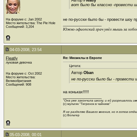
Автор
Fleatly
вот было бы классно -провести шо
не по-русски было бы - провести шоу 
На форуме с: Jan 2002
Место жительства: The Pie Hole
__________________
Сообщений: 3,204
Южно-эфиопский грач увёл мышь за хобо
04-03-2008, 23:54
Fleatly
Re: Мюзиклы в Европе
луковая девочка
Цитата:
Автор
Oban
На форуме с: Oct 2002
Место жительства:
не по-русски было бы - провести
Великобритания
Сообщений: 908
на коньках!!!!!
__________________
"Она уже закончила школу, и ей разрешалось и
(с) мультик "Тигренок в чайнике"
Я не разделяю Вашего мнения, но я готов отда
(c) Вольтер
05-03-2008, 00:01