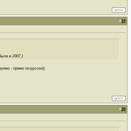
#
19
ыла в 2007.)
уемо - прямо по-русски))
#
20