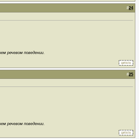
#
24
шем речевом поведении
.
#
25
шем речевом поведении
.