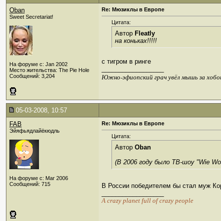
Oban
Re: Мюзиклы в Европе
Sweet Secretariat!
Цитата:
Автор
Fleatly
на коньках!!!!!
c тигром в ринге
На форуме с: Jan 2002
__________________
Место жительства: The Pie Hole
Южно-эфиопский грач увёл мышь за хобо
Сообщений: 3,204
05-03-2008, 10:57
FAB
Re: Мюзиклы в Европе
Эйяфьядлайёкюдль
Цитата:
Автор
Oban
(В 2006 году было ТВ-шоу "Wie Wo
На форуме с: Mar 2006
Сообщений: 715
В России победителем бы стал муж К
__________________
А crazy planet full of crazy people