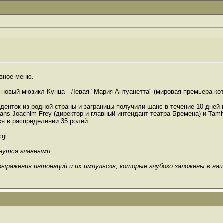
авное меню.
 новый мюзикл Кунца - Левая "Мария Антуанетта" (мировая премьера кот
денток из родной страны и заграницы получили шанс в течение 10 дней 
, Hans-Joachim Frey (директор и главный интендант театра Бремена) и Ta
я в распределении 35 ролей.
cgi
анутся главными.
выражения интонаций и их импульсов, которые глубоко заложены в на