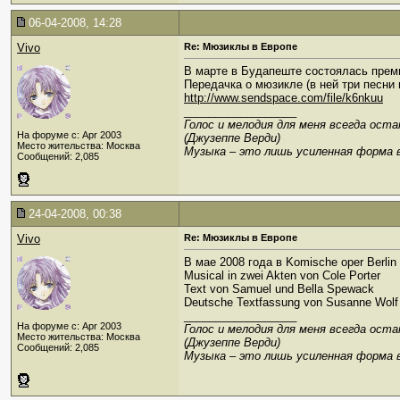
06-04-2008, 14:28
Vivo
Re: Мюзиклы в Европе
В марте в Будапеште состоялась прем
Передачка о мюзикле (в ней три песни
http://www.sendspace.com/file/k6nkuu
__________________
Голос и мелодия для меня всегда ост
На форуме с: Apr 2003
(Джузеппе Верди)
Место жительства: Москва
Музыка – это лишь усиленная форма 
Сообщений: 2,085
24-04-2008, 00:38
Vivo
Re: Мюзиклы в Европе
В мае 2008 года в Komische oper Berli
Musical in zwei Akten von Cole Porter
Text von Samuel und Bella Spewack
Deutsche Textfassung von Susanne Wolf
__________________
На форуме с: Apr 2003
Голос и мелодия для меня всегда ост
Место жительства: Москва
(Джузеппе Верди)
Сообщений: 2,085
Музыка – это лишь усиленная форма 