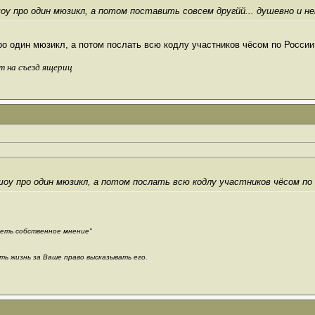
у про один мюзикл, а потом поставить совсем другйй... душевно и неп
про один мюзикл, а потом послать всю кодлу участников чёсом по Росс
т на съезд ящериц
 шоу про один мюзикл, а потом послать всю кодлу участников чёсом п
меть собственное мнение"
ть жизнь за Ваше право высказывать его.