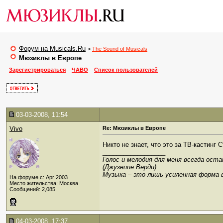
Форум на Musicals.Ru
>
The Sound of Musicals
Мюзиклы в Европе
Зарегистрироваться
ЧАВО
Список пользователей
03-03-2008, 11:54
Vivo
Re: Мюзиклы в Европе
Никто не знает, что это за ТВ-кастинг
__________________
Голос и мелодия для меня всегда ост
(Джузеппе Верди)
Музыка – это лишь усиленная форма 
На форуме с: Apr 2003
Место жительства: Москва
Сообщений: 2,085
04-03-2008, 17:37