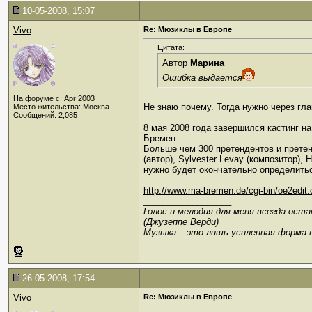
10-05-2008, 15:07
Vivo
Re: Мюзиклы в Европе
Цитата:
Автор
Марина
Ошибка выдается
На форуме с: Apr 2003
Не знаю почему. Тогда нужно через гл
Место жительства: Москва
Сообщений: 2,085
8 мая 2008 года завершился кастинг на
Бремен.
Больше чем 300 претендентов и претен
(автор), Sylvester Levay (композитор)
нужно будет окончательно определитьс
http://www.ma-bremen.de/cgi-bin/oe2edit.
__________________
Голос и мелодия для меня всегда ост
(Джузеппе Верди)
Музыка – это лишь усиленная форма 
26-05-2008, 17:54
Vivo
Re: Мюзиклы в Европе