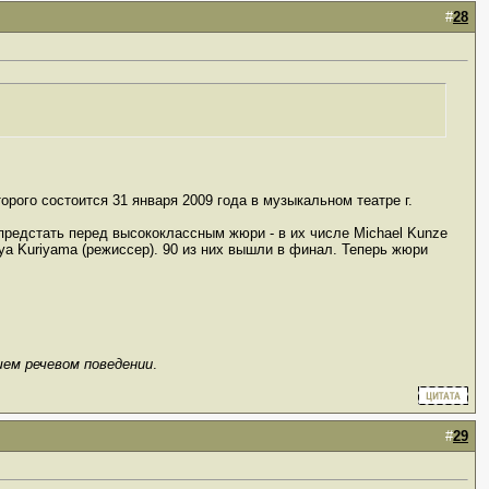
#
28
орого состоится 31 января 2009 года в музыкальном театре г.
предстать перед высококлассным жюри - в их числе Michael Kunze
miya Kuriyama (режиссер). 90 из них вышли в финал. Теперь жюри
шем речевом поведении
.
#
29