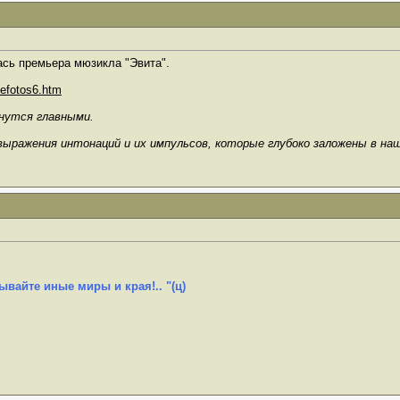
ась премьера мюзикла "Эвита".
sefotos6.htm
анутся главными.
выражения интонаций и их импульсов, которые глубоко заложены в на
ывайте иные миры и края!.. "(ц)