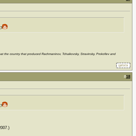
я?
 that the country that produced Rachmaninov, Tchaikovsky, Stravinsky, Prokofiev and
#
18
я?
007.)