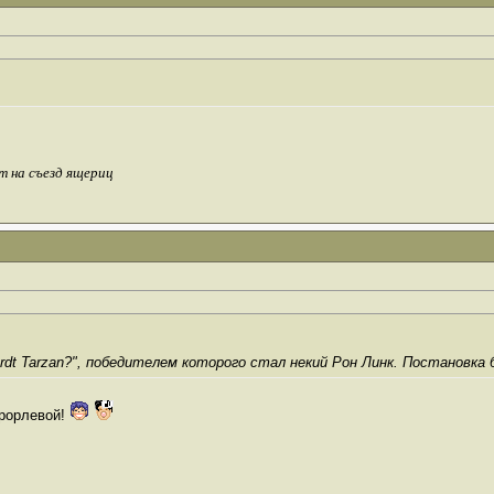
т на съезд ящериц
rdt Tarzan?", победителем которого стал некий Рон Линк. Постановка б
орорлевой!