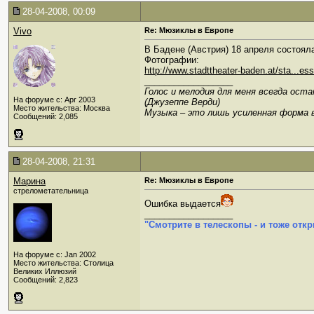
28-04-2008, 00:09
Vivo
Re: Мюзиклы в Европе
В Бадене (Австрия) 18 апреля состоял
Фотографии:
http://www.stadttheater-baden.at/sta...es
__________________
Голос и мелодия для меня всегда ост
На форуме с: Apr 2003
(Джузеппе Верди)
Место жительства: Москва
Музыка – это лишь усиленная форма 
Сообщений: 2,085
28-04-2008, 21:31
Марина
Re: Мюзиклы в Европе
стрелометательница
Ошибка выдается
__________________
"Смотрите в телескопы - и тоже откр
На форуме с: Jan 2002
Место жительства: Столица
Великих Иллюзий
Сообщений: 2,823