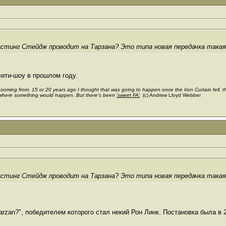
астинг Стейдж проводит на Тарзана? Это типа новая передачка така
лити-шоу в прошлом году.
s coming from. 15 or 20 years ago I thought that was going to happen once the Iron Curtain fell,
where something would happen. But there's been
'sweet FA'
.
(c) Andrew Lloyd Webber
астинг Стейдж проводит на Тарзана? Это типа новая передачка така
arzan?", победителем которого стал некий Рон Линк. Постановка была в 2