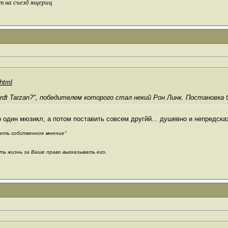
т на съезд ящериц
html
rdt Tarzan?", победителем которого стал некий Рон Линк. Постановка б
 один мюзикл, а потом поставить совсем другйй... душевно и непредсказ
меть собственное мнение"
ть жизнь за Ваше право высказывать его.