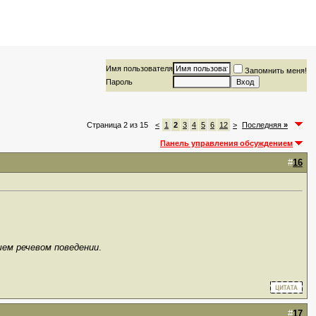
Имя пользователя
Запомнить меня!
Пароль
Страница 2 из 15
<
1
2
3
4
5
6
12
>
Последняя
»
Панель управления обсуждением
#
16
шем речевом поведении
.
#
17