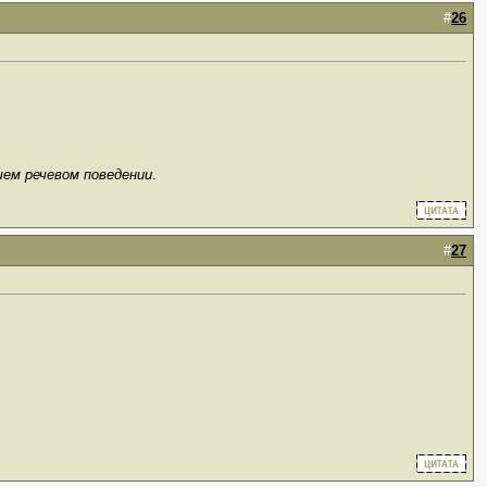
#
26
шем речевом поведении
.
#
27