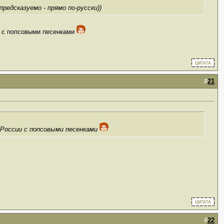
редсказуемо - прямо по-русски))
ии с попсовыми песенками
#
21
о России с попсовыми песенками
#
22