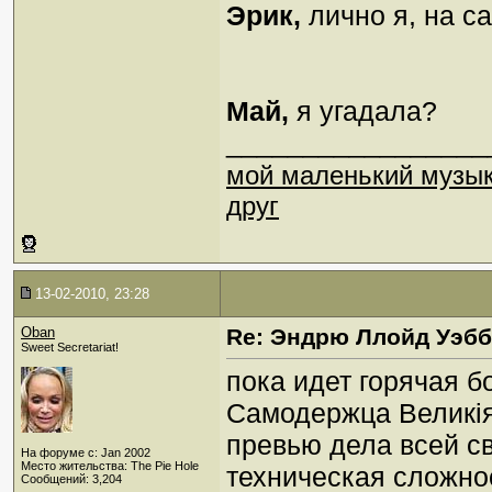
Эрик,
лично я, на с
Май,
я угадала?
_________________
мой маленький музы
друг
13-02-2010, 23:28
Oban
Re: Эндрю Ллойд Уэб
Sweet Secretariat!
пока идет горячая б
Самодержца Великія
превью дела всей с
На форуме с: Jan 2002
Место жительства: The Pie Hole
техническая сложно
Сообщений: 3,204