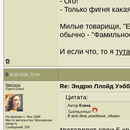
- Ого!
- Только фигня какая
Милые товарищи, "Е
обычно - "Фамильно
И если что, то я
тута
16-02-2010, 22:54
Narcissa
Re: Эндрю Ллойд Уэб
Opera Ghost
Цитата:
Автор
Елена
Тыхтыхтых
В мой день рождения, однако
На форуме с: Nov 2008
Место жительства: Московская
область
Сообщений: 259