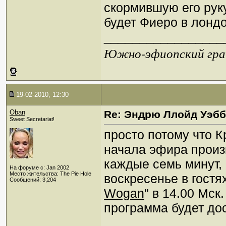
скормившую его руку
будет Фиеро в лонд
_________________
Южно-эфиопский грач
19-02-2010, 12:30
Oban
Re: Эндрю Ллойд Уэб
Sweet Secretariat!
просто потому что К
начала эфира произ
каждые семь минут,
На форуме с: Jan 2002
Место жительства: The Pie Hole
воскресенье в гостях
Сообщений: 3,204
Wogan
" в 14.00 Мс
программа будет до
_________________