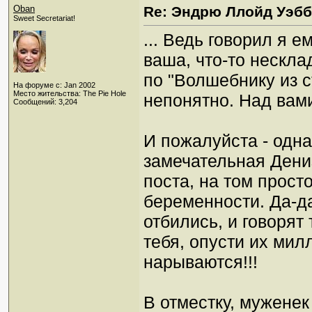
Oban
Re: Эндрю Ллойд Уэб
Sweet Secretariat!
... Ведь говорил я е
ваша, что-то нескл
по "Волшебнику из с
На форуме с: Jan 2002
Место жительства: The Pie Hole
непонятно. Над вами
Сообщений: 3,204
И пожалуйста - одна
замечательная Дениз
поста, на том прост
беременности. Да-д
отбились, и говорят
тебя, опусти их мил
нарываются!!!
В отместку, муженек