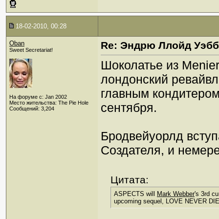
18-02-2010, 00:28
Oban
Re: Эндрю Ллойд Уэб
Sweet Secretariat!
Шоколатье из Menier
лондонский ревайвл 
главным кондитером.
На форуме с: Jan 2002
Место жительства: The Pie Hole
сентября.
Сообщений: 3,204
Бродвейуорлд вступа
Создателя, и немере
Цитата:
ASPECTS will
Mark Webber
's 3rd c
upcoming sequel, LOVE NEVER DI