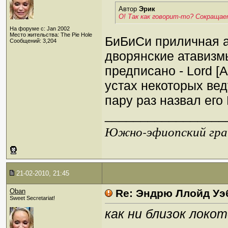
Автор
Эрик
О! Так как говорит-то? Сокращае
На форуме с: Jan 2002
Место жительства: The Pie Hole
БиБиСи приличная а
Сообщений: 3,204
дворянские атавизмы
предписано - Lord [A
устах некоторых вед
пару раз назвал его
_________________
Южно-эфиопский грач
21-02-2010, 21:45
Oban
Re: Эндрю Ллойд Уэ
Sweet Secretariat!
как ни близок локото