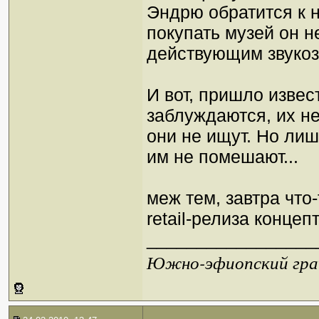
Эндрю обратится к н
покупать музей он н
действующим звуко
И вот, пришло извес
заблуждаются, их н
они не ищут. Но ли
им не помешают...
меж тем, завтра что
retail-релиза концеп
_________________
Южно-эфиопский грач