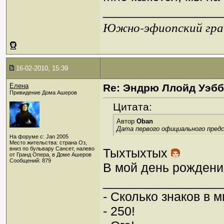
_________________
Южно-эфиопский грач
16-02-2010, 15:39
Елена
Re: Эндрю Ллойд Уэб
Привидение Дома Ашеров
Цитата:
Автор
Oban
Дата первого официального пред
На форуме с: Jan 2005
Место жительства: страна Оз,
вниз по бульвару Сансет, налево
Тыхтыхтых
от Гранд Опера, в Доме Ашеров
Сообщений: 879
В мой день рождени
_________________
- Сколько знаков в 
- 250!