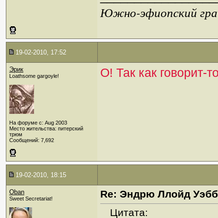
Южно-эфиопский грач
19-02-2010, 17:52
Эрик
О! Так как говорит-
Loathsome gargoyle!
На форуме с: Aug 2003
Место жительства: питерский
трюм
Сообщений: 7,692
19-02-2010, 18:15
Oban
Re: Эндрю Ллойд Уэб
Sweet Secretariat!
Цитата: