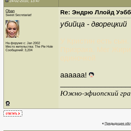
24-02-2010, 13:47
Oban
Re: Эндрю Ллойд Уэб
Sweet Secretariat!
убийца - дворецкий
У Кристин есть сын
На форуме с: Jan 2002
Место жительства: The Pie Hole
Призрака. Мег Жири 
Сообщений: 3,204
одиночкой
аааааа!
_________________
Южно-эфиопский грач
«
Предыдущее обс