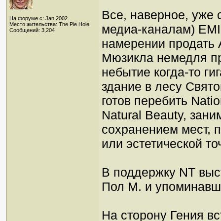
Все, наверное, уже
На форуме с: Jan 2002
Место жительства: The Pie Hole
медиа-каналам) EMI
Сообщений: 3,204
намерении продать 
Мюзикла немедля п
небытие когда-то ги
здание в лесу Свят
готов перебить Nationa
Natural Beauty, зан
сохранением мест, 
или эстетической то
В поддержку NT выс
Пол М. и упоминавш
На сторону Гения вс