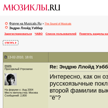
Форум на Musicals.Ru
>
The Sound of Musicals
Эндрю Ллойд Уэббер
Зарегистрироваться
ЧАВО
Список пользователей
Пометить разделы к
13-02-2010, 18:01
mors
Re: Эндрю Ллойд Уэб
Прогорклый Утрозапах
Интересно, как он оз
русскоязычные покл
второй фамилии выки
На форуме с: Aug 2004
Место жительства: Москва
Сообщений: 2,800
"ё"?