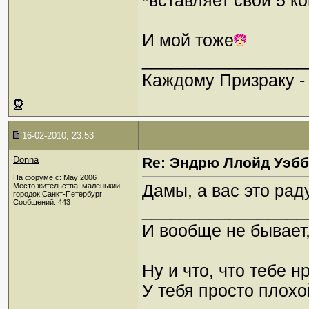
*вставляет свои 5 к
И мой тоже
_________________
Каждому Призраку -
16-02-2010, 23:53
Donna
Re: Эндрю Ллойд Уэб
На форуме с: May 2006
Дамы, а вас это рад
Место жительства: маленький
городок Санкт-Петербург
Сообщений: 443
_________________
И вообще не бывает,
Ну и что, что тебе н
У тебя просто плохой