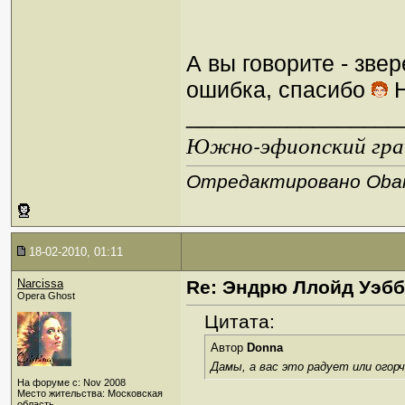
А вы говорите - зве
ошибка, спасибо
Н
_________________
Южно-эфиопский грач
Отредактировано Oban 
18-02-2010, 01:11
Narcissa
Re: Эндрю Ллойд Уэб
Opera Ghost
Цитата:
Автор
Donna
Дамы, а вас это радует или ого
На форуме с: Nov 2008
Место жительства: Московская
область