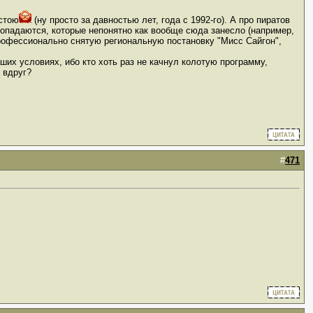
 стою
(ну просто за давностью лет, года с 1992-го). А про пиратов
попадаются, которые непонятно как вообще сюда занесло (например,
профессионально снятую региональную постановку "Мисс Сайгон",
их условиях, ибо кто хоть раз не качнул колотую программу,
а вдруг?
#
471