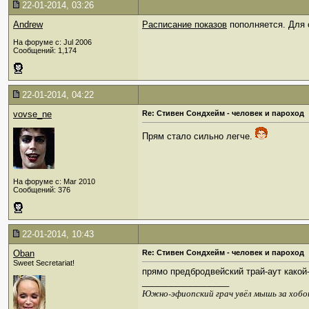
22-01-2014, 03:26
Andrew
Расписание показов
пополняется. Для 
На форуме с: Jul 2006
Сообщений: 1,174
22-01-2014, 04:22
vovse_ne
Re: Стивен Сондхейм - человек и пароход
Прям стало сильно легче.
На форуме с: Mar 2010
Сообщений: 376
22-01-2014, 10:43
Oban
Re: Стивен Сондхейм - человек и пароход
Sweet Secretariat!
прямо предбродвейский трай-аут какой
__________________
Южно-эфиопский грач увёл мышь за хобо