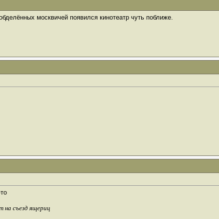
обделённых москвичей появился кинотеатр чуть поближе.
-то
т на съезд ящериц