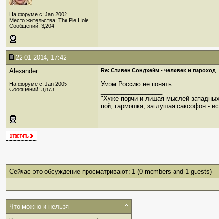
На форуме с: Jan 2002
Место жительства: The Pie Hole
Сообщений: 3,204
22-01-2014, 17:42
Alexander
Re: Стивен Сондхейм - человек и пароход
Умом Россию не понять.
На форуме с: Jan 2005
Сообщений: 3,873
__________________
"Хуже порчи и лишая мыслей западных
пой, гармошка, заглушая саксофон - ис
Сейчас это обсуждение просматривают: 1
(0 members and 1 guests)
Что можно и нельзя