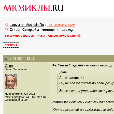
Форум на Musicals.Ru
>
The Sound of Musicals
Стивен Сондхейм - человек и пароход
Зарегистрироваться
ЧАВО
Список пользователей
14-01-2014, 18:16
Oban
Re: Стивен Сондхейм - человек и пароход
Sweet Secretariat!
Цитата:
Автор
vovse_ne
Ну, не все же ходят по всем рес
Эх, жалко я с утра только первую
На форуме с: Jan 2002
Место жительства: The Pie Hole
Сообщений: 3,204
ходить по всем ресурсам это нам сложн
__________________
Южно-эфиопский грач увёл мышь за хобо