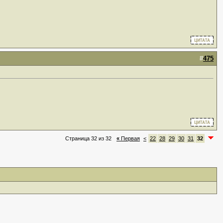
#
475
Страница 32 из 32
«
Первая
<
22
28
29
30
31
32