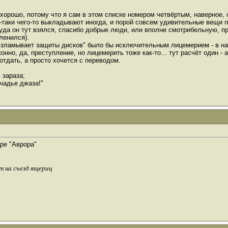
хорошо, потому что я сам в этом списке номером четвёртым, наверное,
ё-таки чего-то выкладывают иногда, и порой совсем удивительные вещи 
уда он тут взялся, спасибо добрые люди, или вполне смотрибельную, 
ленился).
"взламывает защиты дисков" было бы исключительным лицемерием - в наш
онно, да, преступление, но лицемерить тоже как-то... тут расчёт один - 
отдать, а просто хочется с переводом.
 зараза;
чадье джаза!"
тре "Аврора"
т на съезд ящериц