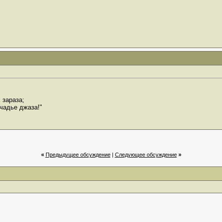
 зараза;
чадье джаза!"
«
Предыдущее обсуждение
|
Cледующее обсуждение
»