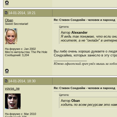
14-01-2014, 18:21
Oban
Re: Стивен Сондхейм - человек и пароход
Sweet Secretariat!
Цитата:
Автор
Alexander
Я ведь так понимаю, что если о
носителя, а не "онлайн" в интер
На форуме с: Jan 2002
Вы либо очень хорошо думаете о людях
Место жительства: The Pie Hole
Сондхайма, которых занесло в эту стра
Сообщений: 3,204
__________________
Южно-эфиопский грач увёл мышь за хобо
14-01-2014, 18:30
vovse_ne
Re: Стивен Сондхейм - человек и пароход
Цитата:
Автор
Oban
ходить по всем ресурсам это нам 
На форуме с: Mar 2010