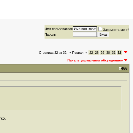
Имя пользователя
Запомнить меня!
Пароль
Страница 32 из 32
«
Первая
<
22
28
29
30
31
32
Панель управления обсуждением
#
466
гко.