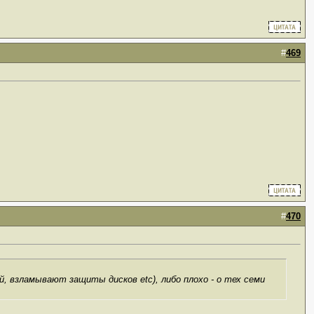
#
469
#
470
, взламывают защиты дисков etc), либо плохо - о тех семи