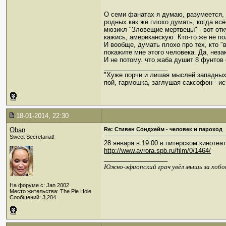
О семи фанатах я думаю, разумеется, 
родных как же плохо думать, когда вс
мюзикл "Зловещие мертвецы" - вот отк
кажись, американскую. Кто-то же не по
И вообще, думать плохо про тех, кто 
покажите мне этого человека. Да, незак
И не потому. что жаба душит 8 фунтов 
__________________
"Хуже порчи и лишая мыслей западных
пой, гармошка, заглушая саксофон - ис
18-01-2014, 22:30
Oban
Re: Стивен Сондхейм - человек и пароход
Sweet Secretariat!
28 января в 19.00 в питерском кинотеа
http://www.avrora.spb.ru/film/0/1464/
__________________
Южно-эфиопский грач увёл мышь за хобо
На форуме с: Jan 2002
Место жительства: The Pie Hole
Сообщений: 3,204