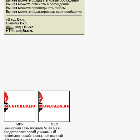
Вы
нет можете
создавать новые обсуждения
Вы
нет можете
отвечать в обсуждения
Вы
нет можете
присоединять файлы
Вы
нет можете
редактировать свои сообщения
vB код
Вкл.
Смайлы
Вкл.
[IMG]
коды
Выкл.
HTML код
Выкл.
MBN
MBN
Баннерная сеть портала Musicals.ru
представляет собой уникальный
некоммерческий проект, призванный
объединить русскоязычные сайты,