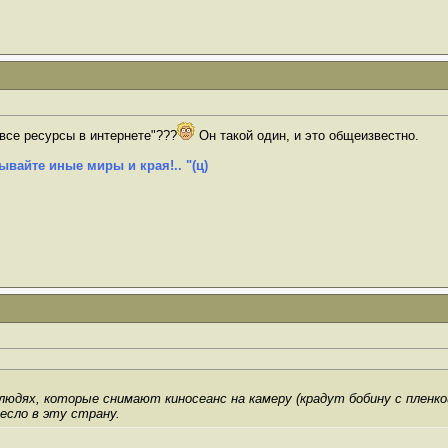
"все ресурсы в интернете"???
Он такой один, и это общеизвестно.
ывайте иные миры и края!.. "(ц)
людях, которые снимают киносеанс на камеру (крадут бобину с пленкой
есло в эту страну.