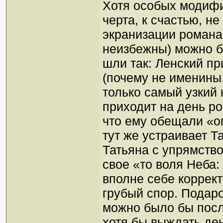
Хотя особых модифи
черта, к счастью, не
экранизации романа
неизбежны) можно б
шли так: Ленский п
(почему не именины,
только самый узкий 
приходит на день ро
что ему обещали «ог
тут же устраивает Т
Татьяна с упрямств
свое «то воля Неба:
вполне себе коррек
грубый спор. Подаро
можно было бы посл
хотя бы выждать де