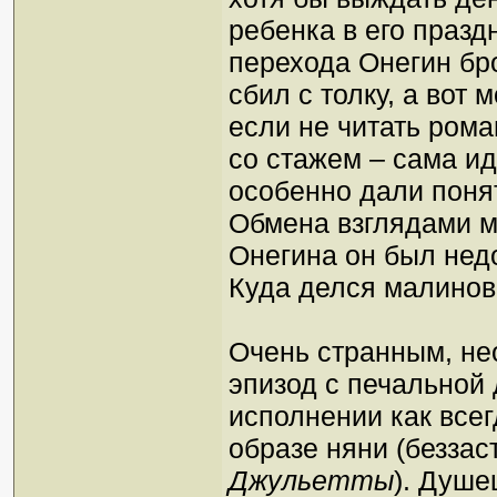
ребенка в его празд
перехода Онегин бро
сбил с толку, а вот
если не читать рома
со стажем – сама ид
особенно дали понят
Обмена взглядами м
Онегина он был нед
Куда делся малиновы
Очень странным, н
эпизод с печальной 
исполнении как все
образе няни (безза
Джульетты
). Душ