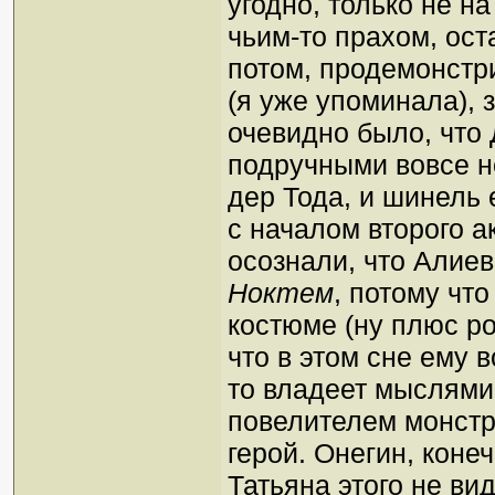
угодно, только не на
чьим-то прахом, ост
потом, продемонстр
(я уже упоминала),
очевидно было, что
подручными вовсе н
дер Тода, и шинель 
с началом второго а
осознали, что Алие
Ноктем
, потому чт
костюме (ну плюс р
что в этом сне ему 
то владеет мыслями
повелителем монстр
герой. Онегин, коне
Татьяна этого не ви