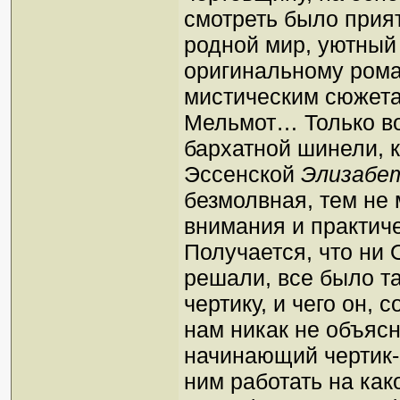
смотреть было прия
родной мир, уютный
оригинальному рома
мистическим сюжета
Мельмот… Только во
бархатной шинели, к
Эссенской
Элизабе
безмолвная, тем не 
внимания и практич
Получается, что ни 
решали, все было т
чертику, и чего он,
нам никак не объяс
начинающий чертик-с
ним работать на ка