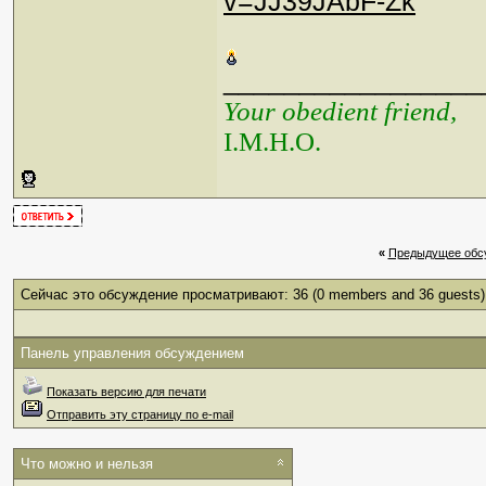
v=JJ39JAbF-Zk
_________________
Your obedient friend,
I.M.H.O.
«
Предыдущее обс
Сейчас это обсуждение просматривают: 36
(0 members and 36 guests)
Панель управления обсуждением
Показать версию для печати
Отправить эту страницу по e-mail
Что можно и нельзя