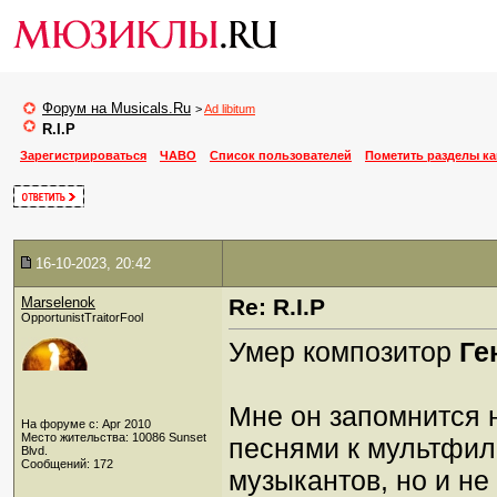
Форум на Musicals.Ru
>
Ad libitum
R.I.P
Зарегистрироваться
ЧАВО
Список пользователей
Пометить разделы к
16-10-2023, 20:42
Marselenok
Re: R.I.P
OpportunistTraitorFool
Умер композитор
Ге
Мне он запомнится 
На форуме с: Apr 2010
Место жительства: 10086 Sunset
песнями к мультфил
Blvd.
Сообщений: 172
музыкантов, но и н