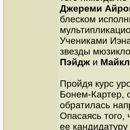
Джереми Айро
блеском исполн
мультипликаци
Учениками Иэна
звезды мюзикло
Пэйдж
и
Майкл
Пройдя курс ур
Бонем-Картер, о
обратилась нап
Опасаясь того,
ее кандидатуру