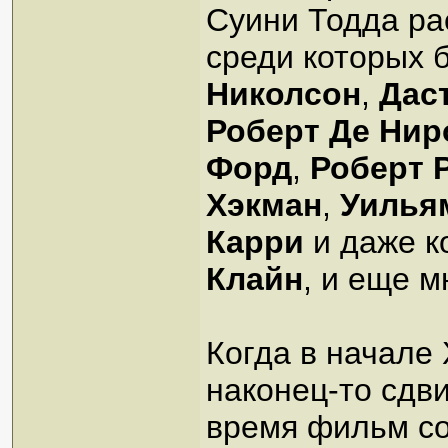
Суини Тодда ра
среди которых 
Николсон
,
Дас
Роберт Де Нир
Форд
,
Роберт 
Хэкман
,
Уилья
Карри
и даже к
Клайн
, и еще м
Когда в начале 
наконец-то сдви
время фильм с