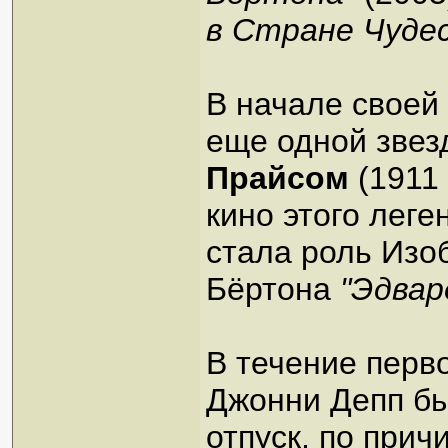
в Стране Чудес
В начале своей
еще одной зве
Прайсом
(1911
кино этого леге
стала роль Изо
Бёртона
"Эдвар
В течение перв
Джонни Депп бы
отпуск, по прич