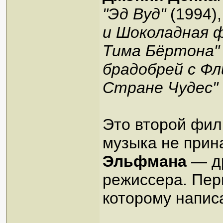
"Эд Вуд"
(1994)
и Шоколадная 
Тима Бёртона"
брадобрей с Ф
Стране Чудес"
Это второй фил
музыка не прин
Эльфмана
— др
режиссера. Пе
которому напи