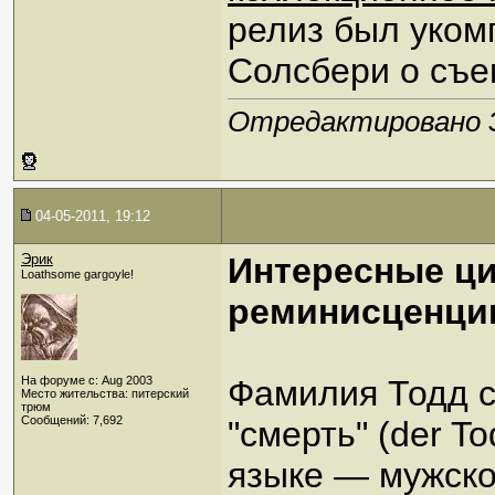
релиз был уком
Солсбери о съе
Отредактировано Эр
04-05-2011, 19:12
Эрик
Интересные ци
Loathsome gargoyle!
реминисценци
На форуме с: Aug 2003
Фамилия Тодд с
Место жительства: питерский
трюм
Сообщений: 7,692
"смерть" (der To
языке — мужско