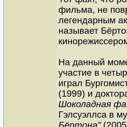
фильма, не пов
легендарным ак
называет Бёрт
кинорежиссеро
На данный мом
участие в четы
играл Бургомис
(1999) и докто
Шоколадная фа
Гэлсуэллса в 
Бёртона"
(2005