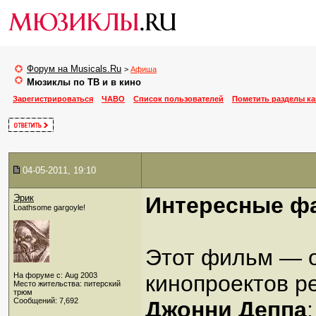
Форум на Musicals.Ru
>
Афиша
Мюзиклы по ТВ и в кино
Зарегистрироваться
ЧАВО
Список пользователей
Пометить разделы к
04-05-2011, 19:10
Эрик
Интересные ф
Loathsome gargoyle!
Этот фильм — о
На форуме с: Aug 2003
кинопроектов 
Место жительства: питерский
трюм
Сообщений: 7,692
Джонни Деппа