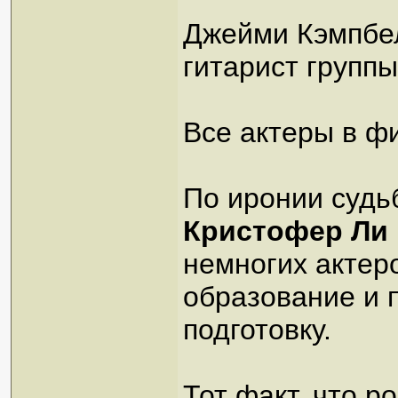
Джейми Кэмпбел
гитарист групп
Все актеры в ф
По иронии судь
Кристофер Ли
немногих актер
образование и
подготовку.
Тот факт, что 