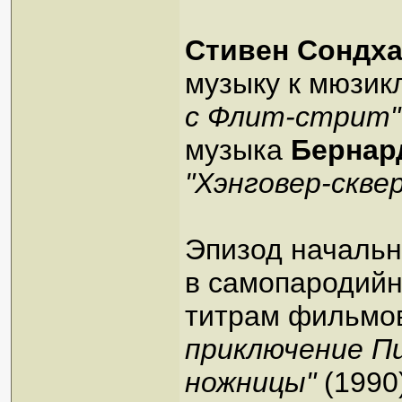
Стивен Сондх
музыку к мюзик
с Флит-стрит"
музыка
Бернар
"Хэнговер-сквер
Эпизод началь
в самопародийн
титрам фильм
приключение Пи
ножницы"
(1990