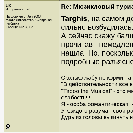
Dio
Re: Мюзикловый тури
И справка есть!
Targhis
, на самом д
На форуме с: Jan 2003
Место жительства: Сибирская
глубинка
сильно возбудилась
Сообщений: 3,062
А сейчас скажу бал
прочитав - немедлен
нашла. Но, поскольк
подробные разъясне
_________________
Сколько жабу не корми - а в
"В действительности все в
"Taboo the Musical" - это
слабость!!!
Я - особа романтическая! Ч
У каждого разума - свои р
Дурь из головы выкинуть н