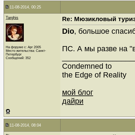
11-08-2014, 00:25
Targhis
Re: Мюзикловый тури
Dio
, большое спасиб
ПС. А мы разве на 
На форуме с: Apr 2005
Место жительства: Санкт-
Петербург
_________________
Сообщений: 352
Condemned to
the Edge of Reality
мой блог
дайри
11-08-2014, 08:04