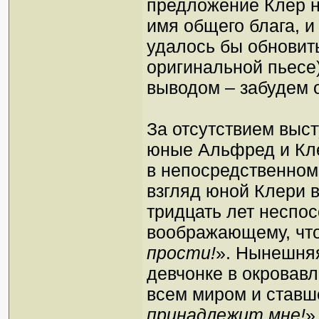
предложение Клер н
имя общего блага, и
удалось бы обновить
оригинальной пьесе)
выводом – забудем о
За отсутствием выст
юные Альфред и Кл
в непосредственном
взгляд юной Клери 
тридцать лет неспос
воображающему, что
прости!
». Нынешняя
девчонке в окровав
всем миром и ставш
принадлежит мне!
»