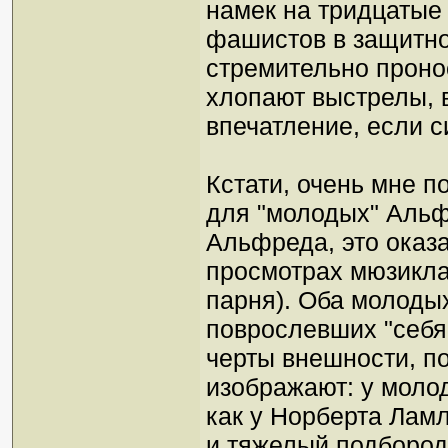
намек на тридцатые 
фашистов в защитно
стремительно пронос
хлопают выстрелы, 
впечатление, если с
Кстати, очень мне 
для "молодых" Альф
Альфреда, это оказа
просмотрах мюзикла 
парня). Оба молодых
поврослевших "себя"
черты внешности, п
изображают: у молод
как у Норберта Лам
и тяжелый подбородо