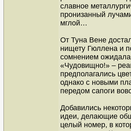
славное металлурги
пронизанный лучами
мглой…
От Туна Вене доста
нищету Гюллена и п
сомнением ожидала
«Чудовищно!» – реа
предполагались цвет
однако с новыми пла
передом сапоги вов
Добавились некотор
идеи, делающие общ
целый номер, в кот