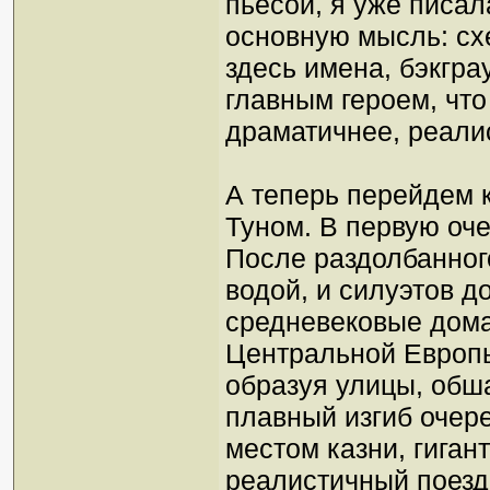
пьесой, я уже писал
основную мысль: сх
здесь имена, бэкгр
главным героем, чт
драматичнее, реали
А теперь перейдем к
Туном. В первую оч
После раздолбанног
водой, и силуэтов д
средневековые дома
Центральной Европ
образуя улицы, обш
плавный изгиб очер
местом казни, гиган
реалистичный поезд