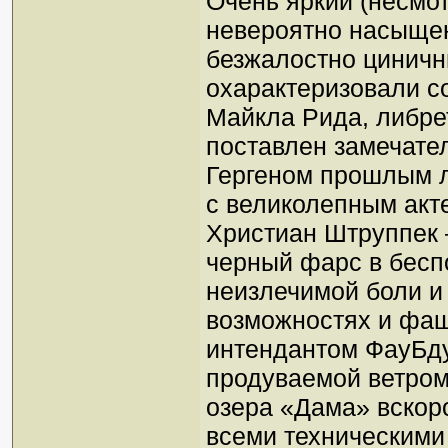
Очень яркий (несмот
невероятно насыще
безжалостно циничн
охарактеризовали с
Майкла Рида, либре
поставлен замечат
Гергеном прошлым л
с великолепным акте
Христиан Штруппек 
черный фарс в бесп
неизлечимой боли и
возможностях и фаш
интендантом ФауБду
продуваемой ветром
озера «Дама» вскор
всеми техническим