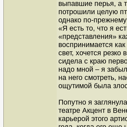
выпавшие перья, а т
потрошили целую п
однако по-прежнему
«Я есть то, что я ес
«представления» каж
воспринимается как 
свет, хочется резко 
сидела с краю перво
надо мной – я забы
на него смотреть, н
ощутимой была злос
Попутно я заглянул
театре Акцент в Вен
карьерой этого арти
года, когда его еще 