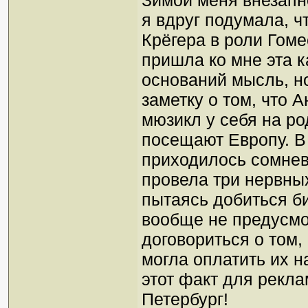
Зимой меня внезапн
я вдруг подумала, ч
Крёгера в роли Гоме
пришла ко мне эта 
оснований мысль, но
заметку о том, что 
мюзикл у себя на р
посещают Европу. В 
приходилось сомнева
провела три нервных
пытаясь добиться б
вообще не предусмо
договориться о том,
могла оплатить их н
этот факт для рекл
Петербург!