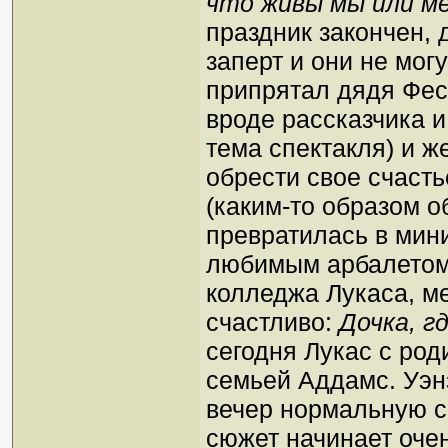
что живы мы или ме
праздник закончен, 
заперт и они не мог
припрятал дядя Фест
вроде рассказчика и
тема спектакля) и ж
обрести свое счаст
(каким-то образом о
превратилась в мин
любимым арбалетом 
колледжа Лукаса, м
счастливо:
Дочка, г
сегодня Лукас с род
семьей Аддамс. Уэн
вечер нормальную с
сюжет начинает очен