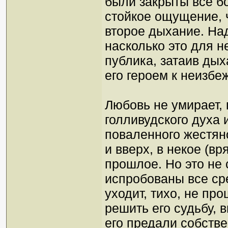
были закрыты все б
стойкое ощущение, 
второе дыхание. Над
насколько это для не
публика, затаив дых
его героем к неизб
Любовь не умирает,
голливудского духа 
поваленного жестяно
и вверх, в некое (вр
прошлое. Но это не 
испробованы все ср
уходит, тихо, не пр
решить его судьбу, в
его предали собств