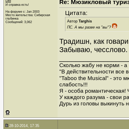
Dio
Re: Мюзикловый тури
И справка есть!
Цитата:
На форуме с: Jan 2003
Место жительства: Сибирская
глубинка
Автор
Targhis
Сообщений: 3,062
ПС. А мы разве на "вы"?
Традишн, как говар
Забываю, чесслово.
_________________
Сколько жабу не корми - а в
"В действительности все в
"Taboo the Musical" - это
слабость!!!
Я - особа романтическая! Ч
У каждого разума - свои р
Дурь из головы выкинуть н
28-10-2014, 17:35