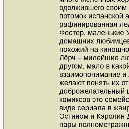
одолжившего своим 
потомок испанской а
рафинированная ле
Фестер, маленькие У
домашних любимцев 
похожий на киношно
Лёрч – милейшие люд
другом, мало в како
взаимопонимание и 
желают понять их о
доброжелательный ц
комиксов это семей
виде сериала в жан
Эстином и Кэролин Д
пары полнометражны