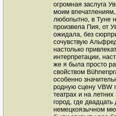
огромная заслуга Уве
моим впечатлениям, 
любопытно, в Туне 
произвела Пия, от У
ожидала, без сюрпри
сочувствую Альфреду
настолько привлека
интерпретации, наст
же я была просто р
свойством Bühnenprä
особенно значительн
родную сцену VBW п
театрах и на летних
город, где двадцать
немецкоязычном мюз