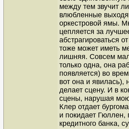
между тем звучит л
влюбленные выходят
оркестровой ямы. М
цепляется за лучшее
абстрагироваться о
тоже может иметь мес
лишняя. Совсем мал
только одна, она ра
появляется) во врем
вот она и явилась),
делает сцену. И в к
сцены, нарушая мо
Клер отдает бургома
и покидает Гюллен, 
кредитного банка, 