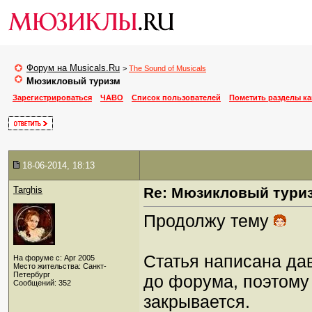
Форум на Musicals.Ru
>
The Sound of Musicals
Мюзикловый туризм
Зарегистрироваться
ЧАВО
Список пользователей
Пометить разделы к
18-06-2014, 18:13
Targhis
Re: Мюзикловый тури
Продолжу тему
Статья написана да
На форуме с: Apr 2005
Место жительства: Санкт-
Петербург
до форума, поэтому 
Сообщений: 352
закрывается.