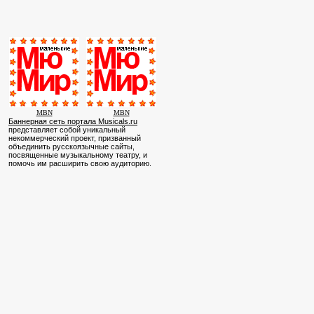
MBN
MBN
Баннерная сеть портала Musicals.ru
представляет собой уникальный
некоммерческий проект, призванный
объединить русскоязычные сайты,
посвященные музыкальному театру, и
помочь им расширить свою аудиторию.