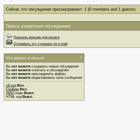
Сейчас это обсуждение просматривают: 1
(0 members and 1 guests)
Панель управления обсуждением
Показать версию для печати
Отправить эту страницу по e-mail
Что можно и нельзя
Вы
нет можете
создавать новые обсуждения
Вы
нет можете
отвечать в обсуждения
Вы
нет можете
присоединять файлы
Вы
нет можете
редактировать свои сообщения
vB код
Вкл.
Смайлы
Вкл.
[IMG]
коды
Выкл.
HTML код
Выкл.