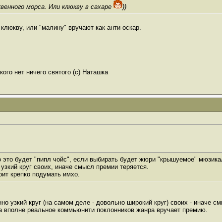
квенного морса. Или клюкву в сахаре
))
клюкву, или "малину" вручают как анти-оскар.
ого нет ничего святого (с) Наташка
о это будет "пипл чойс", если выбирать будет жюри "крышуемое" мюзикал
узкий круг своих, иначе смысл премии теряется.
оит крепко подумать имхо.
нно узкий круг (на самом деле - довольно широкий круг) своих - иначе см
 а вполне реальное коммьюнити поклонников жанра вручает премию.