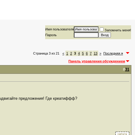
Имя пользователя
Запомнить меня!
Пароль
Страница 3 из 21
<
1
2
3
4
5
6
7
13
>
Последняя
»
Панель управления обсуждением
#
31
 выдвигайте предложения! Где креатиффф?