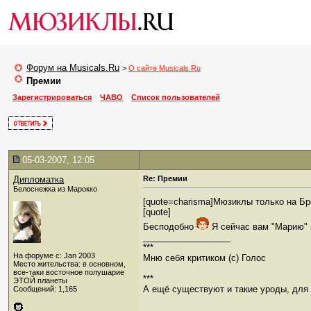
Форум на Musicals.Ru
>
О сайте Musicals.Ru
Премии
Зарегистрироваться
ЧАВО
Список пользователей
05-03-2007, 12:05
Дипломатка
Re: Премии
Белоснежка из Марокко
[quote=charisma]Мюзиклы только на Б
[quote]
Бесподобно
Я сейчас вам "Марию" 
__________________
***
На форуме с: Jan 2003
Мню себя критиком (c) Голос
Место жительства: в основном,
все-таки восточное полушарие
***
ЭТОЙ планеты
А ещё существуют и такие уроды, для к
Сообщений: 1,165