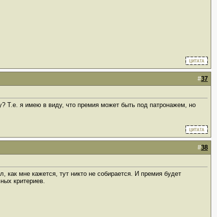
#
37
? Т.е. я имею в виду, что премия может быть под патронажем, но
#
38
л, как мне кажется, тут никто не собирается. И премия будет
ьных критериев.