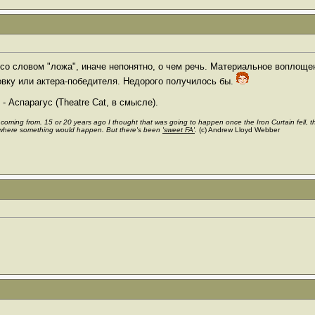
со словом "ложа", иначе непонятно, о чем речь. Материальное воплоще
новку или актера-победителя. Недорого получилось бы.
- Аспарагус (Theatre Cat, в смысле).
s coming from. 15 or 20 years ago I thought that was going to happen once the Iron Curtain fell,
where something would happen. But there's been
'sweet FA'
.
(c) Andrew Lloyd Webber