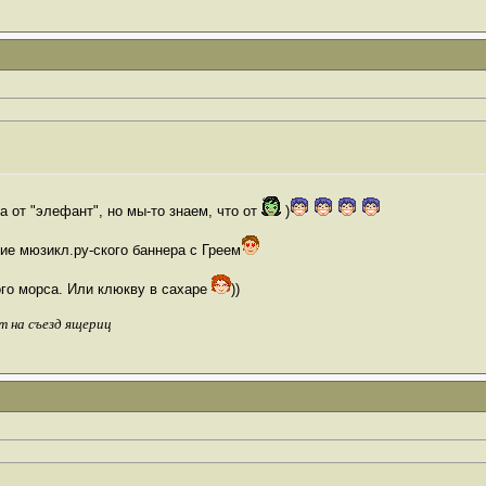
па от "элефант", но мы-то знаем, что от
)
бие мюзикл.ру-ского баннера с Греем
ого морса. Или клюкву в сахаре
))
т на съезд ящериц