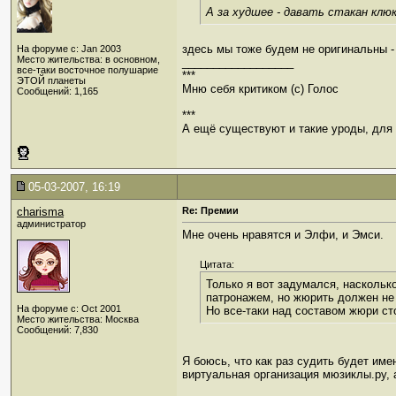
А за худшее - давать стакан клю
здесь мы тоже будем не оригинальны - 
На форуме с: Jan 2003
Место жительства: в основном,
__________________
все-таки восточное полушарие
***
ЭТОЙ планеты
Мню себя критиком (c) Голос
Сообщений: 1,165
***
А ещё существуют и такие уроды, для к
05-03-2007, 16:19
charisma
Re: Премии
администратор
Мне очень нравятся и Элфи, и Эмси.
Цитата:
Только я вот задумался, наскольк
патронажем, но жюрить должен не 
На форуме с: Oct 2001
Но все-таки над составом жюри ст
Место жительства: Москва
Сообщений: 7,830
Я боюсь, что как раз судить будет име
виртуальная организация мюзиклы.ру,