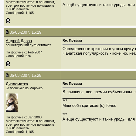
***
Место жительства: в основном,
А ещё существуют и такие уроды, для к
все-таки восточное полушарие
ЭТОЙ планеты
Сообщений: 1,165
05-03-2007, 15:19
Андрей Даров
Re: Премии
воинствующий субъективист
Определенные критерии в узком кругу 
На форуме с: Feb 2007
Фанатская популярность - конечно, нет
Сообщений: 676
05-03-2007, 15:29
Дипломатка
Re: Премии
Белоснежка из Марокко
В принципе, все премии субъективны. т
__________________
***
Мню себя критиком (c) Голос
***
На форуме с: Jan 2003
А ещё существуют и такие уроды, для к
Место жительства: в основном,
все-таки восточное полушарие
ЭТОЙ планеты
Сообщений: 1,165