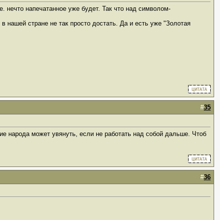
е. нечто напечатанное уже будет. Так что над символом-
о в нашей стране не так просто достать. Да и есть уже "Золотая
#
35
ие народа может увянуть, если не работать над собой дальше. Чтоб
#
36