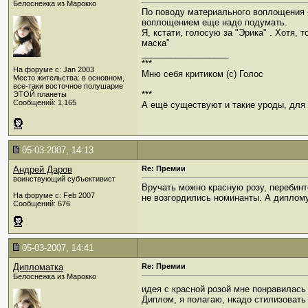
Белоснежка из Марокко
По поводу материального воплощения - 
воплощением еще надо подумать.
Я, кстати, голосую за "Эрика" . Хотя, 
маска"
__________________
***
На форуме с: Jan 2003
Мню себя критиком (c) Голос
Место жительства: в основном,
все-таки восточное полушарие
***
ЭТОЙ планеты
Сообщений: 1,165
А ещё существуют и такие уроды, для к
05-03-2007, 14:13
Андрей Даров
Re: Премии
воинствующий субъективист
Вручать можно красную розу, перебинт
На форуме с: Feb 2007
не возгордились номинанты. А диплому
Сообщений: 676
05-03-2007, 14:41
Дипломатка
Re: Премии
Белоснежка из Марокко
идея с красной розой мне понравилас
Диплом, я полагаю, нкадо стилизовать 