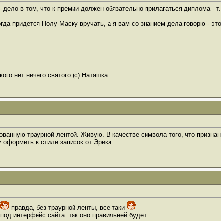
дело в том, что к премии должен обязательно прилагаться диплома - т.
тогда придется Полу-Маску вручать, а я вам со знанием дела говорю - эт
ого нет ничего святого (с) Наташка
ованную траурной лентой. Живую. В качестве символа того, что признан
 оформить в стиле записок от Эрика.
ь
правда, без траурной ленты, все-таки
под интерфейс сайта. так оно правильней будет.