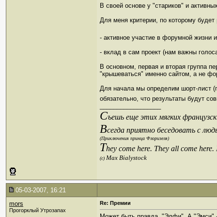
В своей основе у "стариков" и активн
Для меня критерии, по которому будет
- активное участие в форумной жизни 
- вклад в сам проект (нам важны голос
В основном, первая и вторая группа п
"крышеваться" именно сайтом, а не фо
Для начала мы определим шорт-лист (п
обязательно, что результаты будут со
__________________
С
ъешь еще этих мягких французски
В
сегда приятно беседовать с люд
(Приключения принца Флоризеля)
T
hey come here. They all come here.
Max Bialystock
(c)
05-03-2007, 16:21
mors
Re: Премии
Прогорклый Утрозапах
Может быть правда, "Элфи". А "Эмси" 