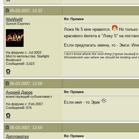
05-03-2007, 13:32
WwWwW
Re: Премии
Sunset Express
Ложа № 5 мне нравится.
Но только 
красивого билета в "Ложу 5" на поста
Если предлагать имена, то - Эмси. Или 
__________________
На форуме с: Jul 2003
I don't know where the next thing [=great musical] i
Место жительства: Starlight
Shostakovich was where we should be looking and 
Boulevard
Сообщений: 3,023
05-03-2007, 13:58
Андрей Даров
Re: Премии
воинствующий субъективист
Если имя - то Эрик
На форуме с: Feb 2007
Сообщений: 676
05-03-2007, 13:59
Дипломатка
Re: Премии