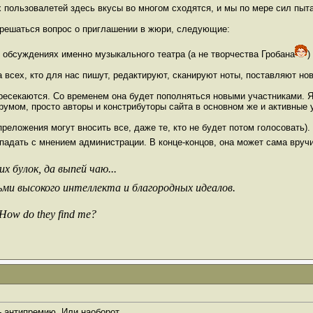
ых пользовалетей здесь вкусы во многом сходятся, и мы по мере сил п
 решаться вопрос о приглашении в жюри, следующие:
и обсуждениях именно музыкального театра (а не творчества Гробана
)
а всех, кто для нас пишут, редактируют, сканируют ноты, поставляют нов
ересекаются. Со временем она будет пополняться новыми участниками. Я
румом, просто авторы и констрибуторы сайта в основном же и активные
реложения могут вносить все, даже те, кто не будет потом голосовать)
впадать с мнением администрации. В конце-концов, она может сама вру
х булок, да выпей чаю...
ьми высокого интеллекта и благородных идеалов.
 How do they find me?
- антипремию. Или наоборот.