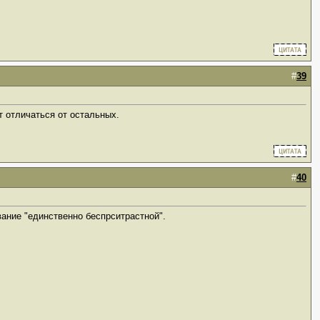
#
39
т отличаться от остальных.
#
40
вание "единственно беспрситрастной".