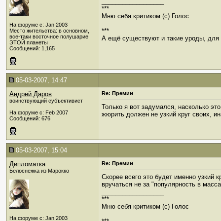
__________________
***
Мню себя критиком (c) Голос
На форуме с: Jan 2003
***
Место жительства: в основном,
все-таки восточное полушарие
А ещё существуют и такие уроды, для к
ЭТОЙ планеты
Сообщений: 1,165
05-03-2007, 14:47
Андрей Даров
Re: Премии
воинствующий субъективист
Только я вот задумался, насколько эт
На форуме с: Feb 2007
жюрить должен не узкий круг своих, и
Сообщений: 676
05-03-2007, 15:04
Дипломатка
Re: Премии
Белоснежка из Марокко
Скорее всего это будет именно узкий к
вручаться не за "популярность в масса
__________________
***
Мню себя критиком (c) Голос
На форуме с: Jan 2003