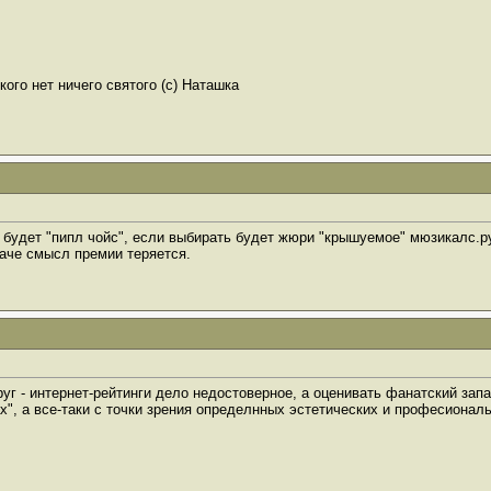
ого нет ничего святого (с) Наташка
о будет "пипл чойс", если выбирать будет жюри "крышуемое" мюзикалс.ру
наче смысл премии теряется.
руг - интернет-рейтинги дело недостоверное, а оценивать фанатский запа
х", а все-таки с точки зрения определнных эстетических и професионал