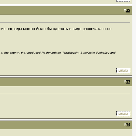
#
32
ние награды можно было бы сделать в виде распечатанного
 that the country that produced Rachmaninov, Tchaikovsky, Stravinsky, Prokofiev and
#
33
#
34