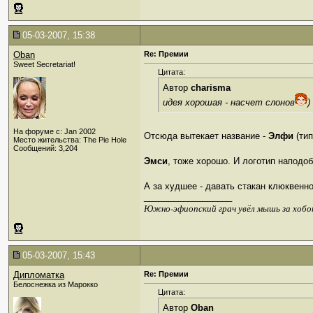
05-03-2007, 15:38
Oban
Re: Премии
Sweet Secretariat!
Цитата:
Автор
charisma
идея хорошая - насчет слонов
)
На форуме с: Jan 2002
Отсюда вытекает название -
Элфи
(ти
Место жительства: The Pie Hole
Сообщений: 3,204
Эмси
, тоже хорошо. И логотип наподо
А за худшее - давать стакан клюквенн
__________________
Южно-эфиопский грач увёл мышь за хобо
05-03-2007, 15:43
Дипломатка
Re: Премии
Белоснежка из Марокко
Цитата:
Автор
Oban