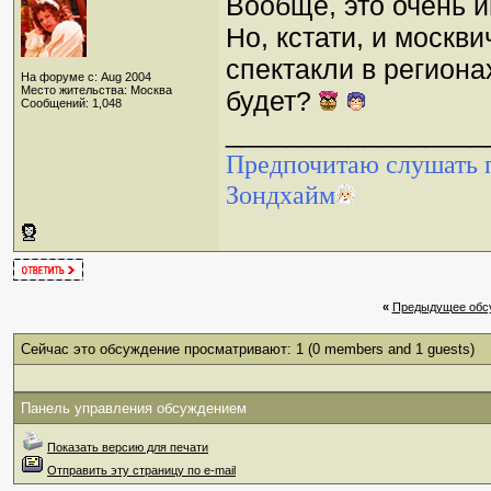
Вообще, это очень 
Но, кстати, и москв
спектакли в региона
На форуме с: Aug 2004
Место жительства: Москва
будет?
Сообщений: 1,048
_________________
Предпочитаю слушать п
Зондхайм
«
Предыдущее обс
Сейчас это обсуждение просматривают: 1
(0 members and 1 guests)
Панель управления обсуждением
Показать версию для печати
Отправить эту страницу по e-mail