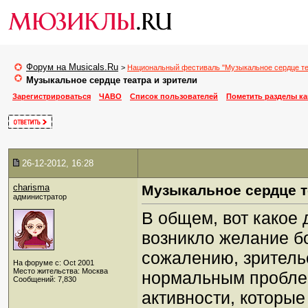
Форум на Musicals.Ru
>
Национальный фестиваль "Музыкальное сердце те
Музыкальное сердце театра и зрители
Зарегистрироваться
ЧАВО
Список пользователей
Пометить разделы к
26-12-2012, 16:28
charisma
Музыкальное сердце т
администратор
В общем, вот какое 
возникло желание бо
сожалению, зрительс
На форуме с: Oct 2001
Место жительства: Москва
нормальным проблем
Сообщений: 7,830
активности, которые