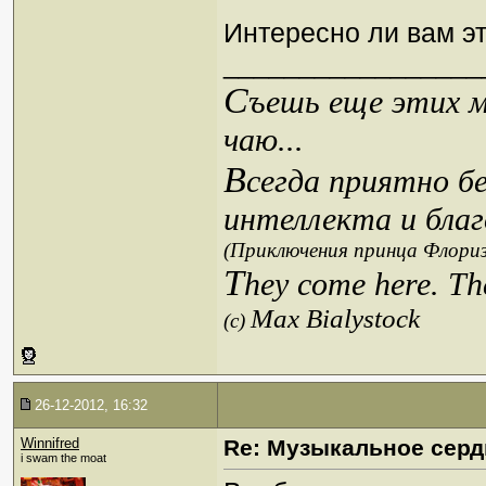
Интересно ли вам э
_________________
С
ъешь еще этих м
чаю...
В
сегда приятно б
интеллекта и благ
(Приключения принца Флориз
T
hey come here. Th
Max Bialystock
(c)
26-12-2012, 16:32
Winnifred
Re: Музыкальное сердц
i swam the moat