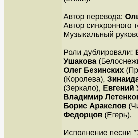
Автор перевода:
Ол
Автор синхронного т
Музыкальный руков
Роли дублировали:
Ушакова
(Белоснежк
Олег Безинских
(Пр
(Королева),
Зинаид
(Зеркало),
Евгений
Владимир Летенко
Борис Аракелов
(Ч
Федорцов
(Егерь).
Исполнение песни
"