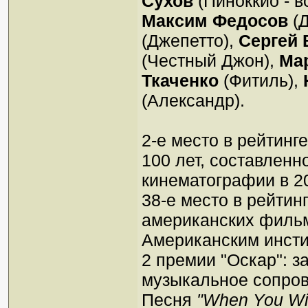
Сухов
(Пиноккио - в
Максим Федосов
(Д
(Джепетто),
Сергей 
(Честный Джон),
Ма
Ткаченко
(Фитиль),
(Александр).
2-е место в рейтин
100 лет, составлен
кинематографии в 20
38-е место в рейти
американских фильм
Американским инсти
2 премии "Оскар": з
музыкальное сопро
Песня
"When You Wis