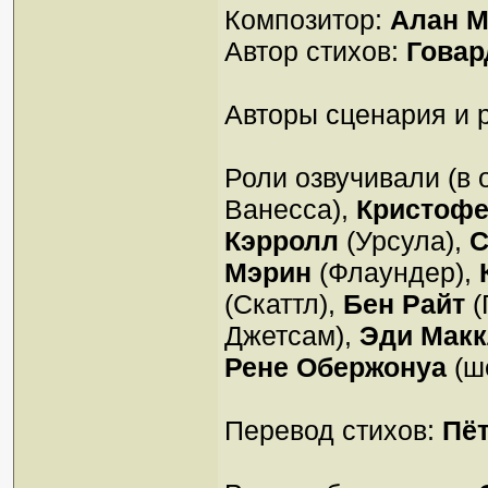
Композитор:
Алан М
Автор стихов:
Гова
Авторы сценария и
Роли озвучивали (в 
Ванесса),
Кристофе
Кэрролл
(Урсула),
С
Мэрин
(Флаундер),
(Скаттл),
Бен Райт
(
Джетсам),
Эди Макк
Рене Обержонуа
(ш
Перевод стихов:
Пё