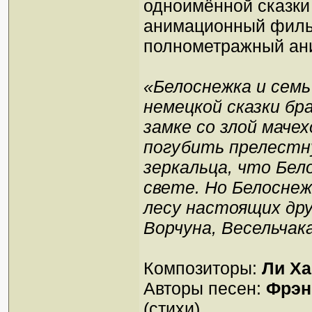
одноимённой сказк
анимационный фильм
полнометражный ан
«Белоснежка и семь
немецкой сказки бр
замке со злой маче
погубить прелестну
зеркальца, что Бел
свете. Но Белоснеж
лесу настоящих дру
Ворчуна, Весельчак
Композиторы:
Ли Х
Авторы песен:
Фрэн
(стихи).