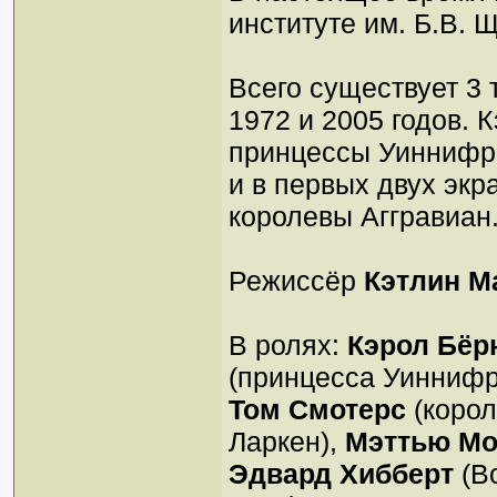
институте им. Б.В. 
Всего существует 3
1972 и 2005 годов. 
принцессы Уиннифре
и в первых двух экр
королевы Аггравиан
Режиссёр
Кэтлин 
В ролях:
Кэрол Бёр
(принцесса Уиннифр
Том Смотерс
(корол
Ларкен),
Мэттью Мо
Эдвард Хибберт
(В