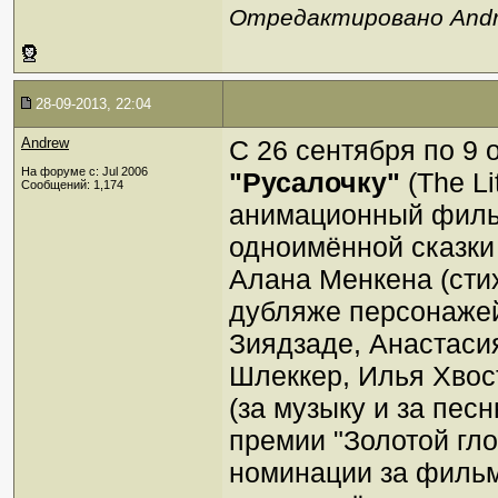
Отредактировано Andre
28-09-2013, 22:04
Andrew
С 26 сентября по 9 
На форуме с: Jul 2006
"Русалочку"
(The Li
Сообщений: 1,174
анимационный фильм
одноимённой сказки
Алана Менкена (сти
дубляже персонажей
Зиядзаде, Анастаси
Шлеккер, Илья Хвост
(за музыку и за пес
премии "Золотой гло
номинации за фильм 