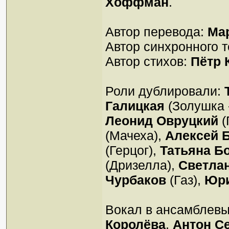
Хоффман
.
Автор перевода:
Ма
Автор синхронного т
Автор стихов:
Пётр 
Роли дублировали:
Галицкая
(Золушка 
Леонид Овруцкий
(
(Мачеха),
Алексей 
(Герцог),
Татьяна Б
(Дризелла),
Светла
Чурбаков
(Газ),
Юри
Вокал в ансамблев
Королёва
,
Антон С