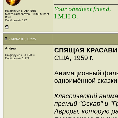
_________________
Your obedient friend,
На форуме с: Apr 2010
Место жительства: 10086 Sunset
I.M.H.O.
Blvd.
Сообщений: 172
21-09-2013, 02:25
Andrew
СПЯЩАЯ КРАСАВИЦА
На форуме с: Jul 2006
США, 1959 г.
Сообщений: 1,174
Анимационный фил
одноимённой сказки
Классический анима
премий "Оскар" и "
Авроры, которую ра