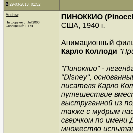
29-03-2013, 01:52
Andrew
ПИНОККИО (Pinocch
На форуме с: Jul 2006
США, 1940 г.
Сообщений: 1,174
Анимационный фил
Карло Коллоди
"Пр
"Пиноккио" - леген
"Disney", основанны
писателя Карло Ко
путешествие вместе
выструганной из п
также с мудрым на
сверчком по имени
множество испытан