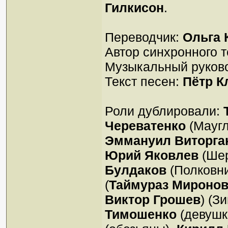
Гилкисон
.
Переводчик:
Ольга
Автор синхронного т
Музыкальный руков
Текст песен:
Пётр К
Роли дублировали:
Череватенко
(Маугл
Эммануил Виторга
Юрий Яковлев
(Шер
Булдаков
(Полковни
(
Таймураз Мироно
Виктор Грошев
) (З
Тимошенко
(девушк