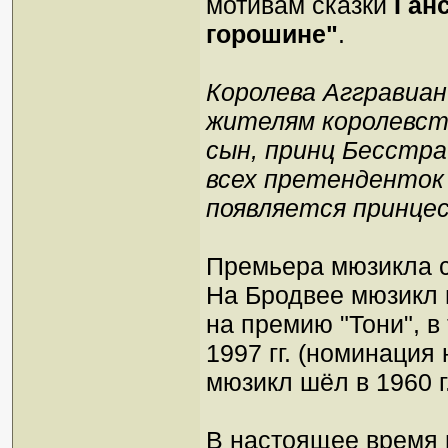
мотивам сказки
Ган
горошине"
.
Королева Аггравиан
жителям королевств
сын, принц Бесстр
всех претенденток 
появляется принцес
Премьера мюзикла с
На Бродвее мюзикл ш
на премию "Тони", в
1997 гг. (номинация
мюзикл шёл в 1960 г
В настоящее время