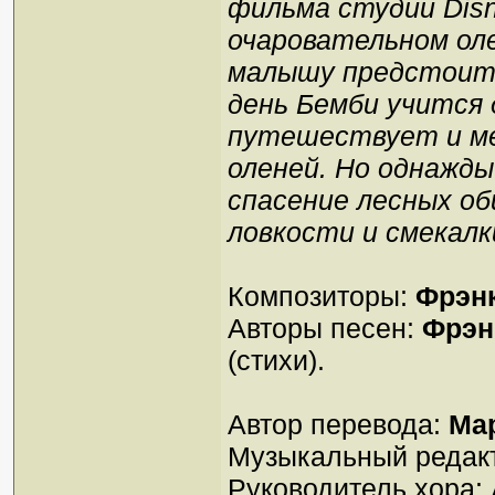
фильма студии Disn
очаровательном оле
малышу предстоит п
день Бемби учится 
путешествует и ме
оленей. Но однажды
спасение лесных о
ловкости и смекалк
Композиторы:
Фрэн
Авторы песен:
Фрэн
(стихи).
Автор перевода:
Ма
Музыкальный редак
Руководитель хора: