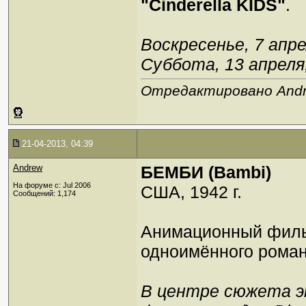
"Cinderella KIDS"
.
Воскресенье, 7 апре
Суббота, 13 апреля,
Отредактировано Andre
21-04-2013, 04:39
Andrew
БЕМБИ (Bambi)
На форуме с: Jul 2006
США, 1942 г.
Сообщений: 1,174
Анимационный фил
одноимённого рома
В центре сюжета э