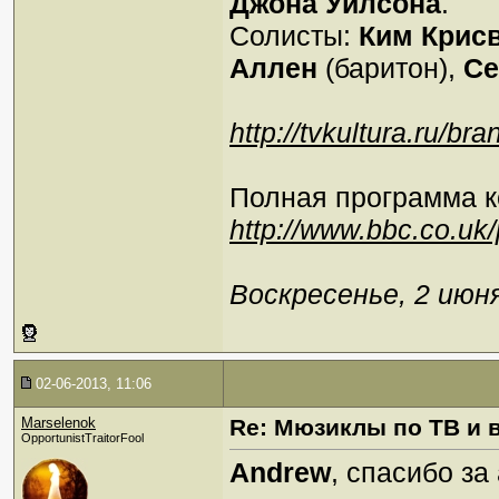
Джона Уилсона
.
Солисты:
Ким Крис
Аллен
(баритон),
Се
http://tvkultura.ru/b
Полная программа к
http://www.bbc.co.uk
Воскресенье, 2 июня
02-06-2013, 11:06
Marselenok
Re: Мюзиклы по ТВ и 
OpportunistTraitorFool
Andrew
, спасибо за