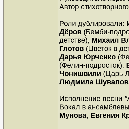
Автор стихотворного
Роли дублировали:
Дёров
(Бемби-подро
детстве),
Михаил В
Глотов
(Цветок в де
Дарья Юрченко
(Фе
(Фелин-подросток),
Чонишвили
(Царь Л
Людмила Шувалов
Исполнение песни
"
Вокал в ансамблев
Мунова
,
Евгения К