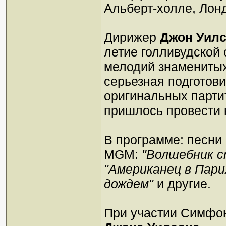
Альберт-холле, Лондо
Дирижер
Джон Уил
летие голливудской
мелодий знаменитых
серьезная подготови
оригинальных партит
пришлось провести 
В программе: песни
MGM:
"Волшебник с
"Американец в Пари
дождем"
и другие.
При участии Симфон