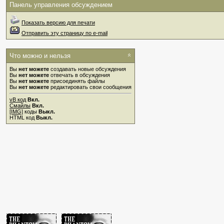
Панель управления обсуждением
Показать версию для печати
Отправить эту страницу по e-mail
Что можно и нельзя
Вы
нет можете
создавать новые обсуждения
Вы
нет можете
отвечать в обсуждения
Вы
нет можете
присоединять файлы
Вы
нет можете
редактировать свои сообщения
vB код
Вкл.
Смайлы
Вкл.
[IMG]
коды
Выкл.
HTML код
Выкл.