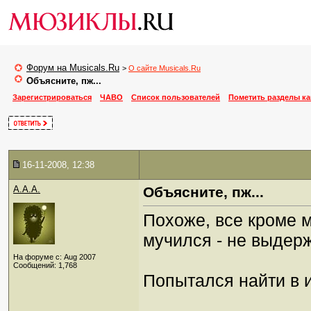
Форум на Musicals.Ru
>
О сайте Musicals.Ru
Объясните, пж...
Зарегистрироваться
ЧАВО
Список пользователей
Пометить разделы к
16-11-2008, 12:38
A.A.A.
Объясните, пж...
Похоже, все кроме ме
мучился - не выдер
На форуме с: Aug 2007
Сообщений: 1,768
Попытался найти в и