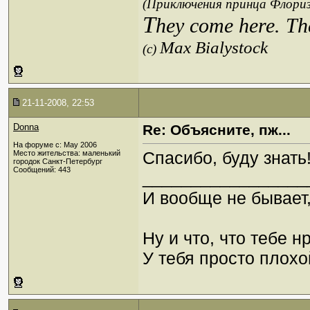
(Приключения принца Флориз
T
hey come here. Th
Max Bialystock
(c)
21-11-2008, 22:53
Donna
Re: Объясните, пж...
На форуме с: May 2006
Спасибо, буду знать
Место жительства: маленький
городок Санкт-Петербург
Сообщений: 443
_________________
И вообще не бывает,
Ну и что, что тебе н
У тебя просто плохой