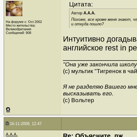
Цитата:
Автор
A.A.A.
Похоже, все кроме меня знают, чт
На форуме с: Oct 2002
и откуда пошло?
Место жительства:
Великобритания
Сообщений: 908
Интуитивно догадыва
английское rest in p
_________________
"Она уже закончила школ
(с) мультик "Тигренок в ча
Я не разделяю Вашего мне
высказывать его.
(c) Вольтер
16-11-2008, 12:47
A.A.A.
Re: Объясните, пж...