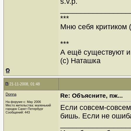
s.v.p.
_________________
***
Мню себя критиком (
***
А ещё существуют и 
(с) Наташка
21-11-2008, 01:48
Donna
Re: Объясните, пж...
На форуме с: May 2006
Если совсем-совсе
Место жительства: маленький
городок Санкт-Петербург
Сообщений: 443
бишь. Если не ошиб
_________________