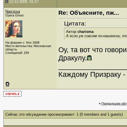
12-12-2008, 01:57
Narcissa
Re: Объясните, пж...
Opera Ghost
Цитата:
Автор
charisma
А если уж совсем по-нашенски, т
На форуме с: Nov 2008
Место жительства: Московская
Оу, та вот что говор
область
Сообщений: 259
Дракулу.
_________________
Каждому Призраку -
«
Предыдущее обс
Сейчас это обсуждение просматривают: 1
(0 members and 1 guests)