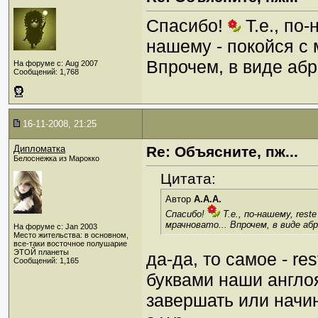
Спасибо!
Т.е., по-
нашему - покойся с м
Впрочем, в виде абр
На форуме с: Aug 2007
Сообщений: 1,768
16-11-2008, 21:25
Дипломатка
Re: Объясните, пж...
Белоснежка из Марокко
Цитата:
Автор
A.A.A.
Спасибо!
Т.е., по-нашему, reste
мрачновато... Впрочем, в виде аб
На форуме с: Jan 2003
Место жительства: в основном,
все-таки восточное полушарие
ЭТОЙ планеты
да-да, то самое - re
Сообщений: 1,165
буквами наши англо
завершать или начи