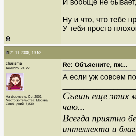
И вообще не бывает,
Ну и что, что тебе н
У тебя просто плохой
21-11-2008, 19:52
charisma
Re: Объясните, пж...
администратор
А если уж совсем п
_________________
С
ъешь еще этих м
На форуме с: Oct 2001
Место жительства: Москва
чаю...
Сообщений: 7,830
В
сегда приятно б
интеллекта и благ