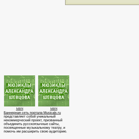
MBN
MBN
Баннерная сеть портала Musicals.ru
представляет собой уникальный
некоммерческий проект, призванный
объединить русскоязычные сайты,
посвященные музыкальному театру, и
помочь им расширить свою аудиторию.