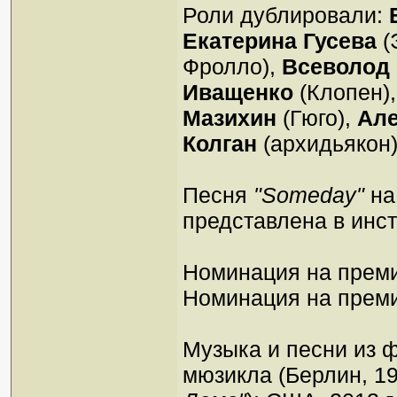
Роли дублировали:
Екатерина Гусева
(
Фролло),
Всеволод 
Иващенко
(Клопен)
Мазихин
(Гюго),
Але
Колган
(архидьякон)
Песня
"Someday"
на
представлена в инс
Номинация на преми
Номинация на премию
Музыка и песни из 
мюзикла (Берлин, 1