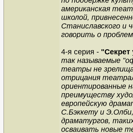
по поддержке куль
американская теат
школой, привнесен
Станиславского и 
говорить о проблем
4-я серия -
"Секрет 
так называемые "о
театры не зрелища,
отрицания театрал
ориентированные н
преимуществу худо
европейскую драма
С.Бэккету и Э.Олби
драматургов, таких 
осваивать новые те