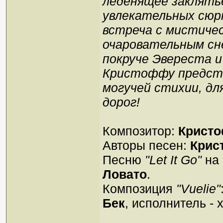
леденящее заклять
увлекательных сюр
встреча с мистиче
очаровательным сн
покруче Эвереста и
Кристоффу предст
могучей стихии, дл
дорог!
Композитор:
Кристо
Авторы песен:
Крис
Песню
"Let It Go"
на 
Ловато
.
Композиция
"Vuelie"
Бек
, исполнитель - 