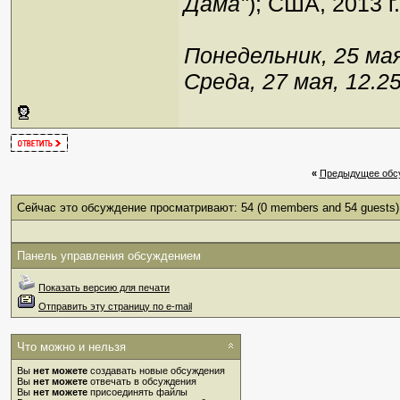
Дама"
); США, 2013 г.
Понедельник, 25 мая
Среда, 27 мая, 12.25
«
Предыдущее обс
Сейчас это обсуждение просматривают: 54
(0 members and 54 guests)
Панель управления обсуждением
Показать версию для печати
Отправить эту страницу по e-mail
Что можно и нельзя
Вы
нет можете
создавать новые обсуждения
Вы
нет можете
отвечать в обсуждения
Вы
нет можете
присоединять файлы