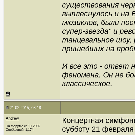
существования чер
выплеснулось и на Б
мюзиклов, были пос
супер-звезда" и ре
танцевальное шоу,
пришедших на проб
И все это - ответ н
феномена. Он не б
классическое.
21-02-2015, 03:18
Andrew
Концертная симфон
На форуме с: Jul 2006
субботу 21 февраля 
Сообщений: 1,174