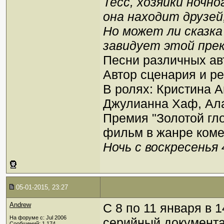
Тесс, хозяйки ночно
она находит друзей,
Но может ли сказка
завидует этой пре
Песни различных авт
Автор сценария и ре
В ролях: Кристина А
Джулианна Хаф, Ала
Премия "Золотой гло
фильм в жанре коме
Ночь с воскресенья 
05-01-2015, 23:27
Andrew
С 8 по 11 января в 1
На форуме с: Jul 2006
серийный докумен
Сообщений: 1,174