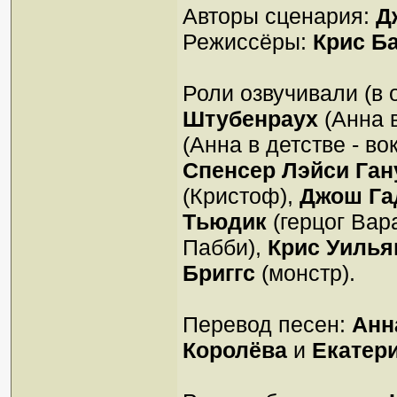
Авторы сценария:
Д
Режиссёры:
Крис Б
Роли озвучивали (в 
Штубенраух
(Анна в
(Анна в детстве - во
Спенсер Лэйси Ган
(Кристоф),
Джош Га
Тьюдик
(герцог Вар
Пабби),
Крис Уилья
Бриггс
(монстр).
Перевод песен:
Анн
Королёва
и
Екатер