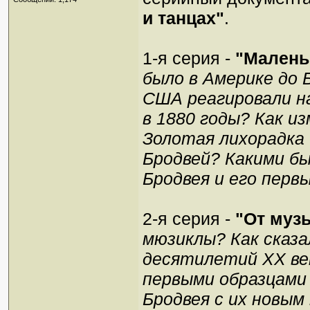
и танцах"
.
1-я серия -
"Малень
было в Америке до
США реагировали н
в 1880 годы? Как и
Золотая лихорадка 
Бродвей? Какими б
Бродвея и его первы
2-я серия -
"От муз
мюзиклы? Как сказа
десятилетий ХХ ве
первыми образцами 
Бродвея с их новы