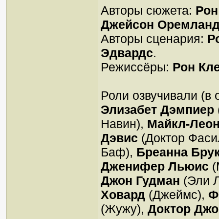
Авторы сюжета:
Рон
Джейсон Оремлан
Авторы сценария:
Р
Эдвардс
.
Режиссёры:
Рон Кл
Роли озвучивали (в 
Элизабет Дэмпиер
Навин),
Майкл-Леон
Дэвис
(Доктор Фаси
Баф),
Бреанна Бру
Дженифер Льюис
(
Джон Гудман
(Эли 
Ховард
(Джеймс),
Ф
(Жужу),
Доктор Джо