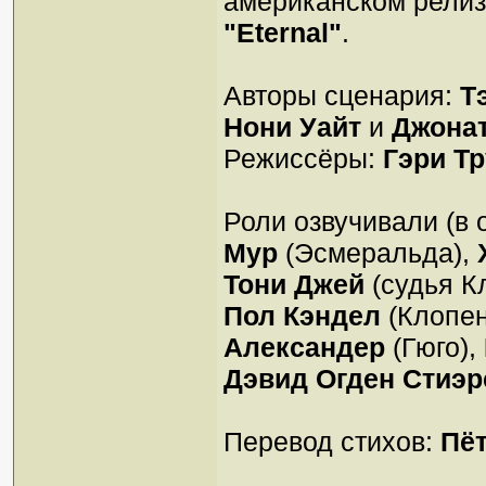
американском релиз
"Eternal"
.
Авторы сценария:
Т
Нони Уайт
и
Джонат
Режиссёры:
Гэри Т
Роли озвучивали (в 
Мур
(Эсмеральда),
Тони Джей
(судья К
Пол Кэндел
(Клопен
Александер
(Гюго),
Дэвид Огден Стиэр
Перевод стихов:
Пё