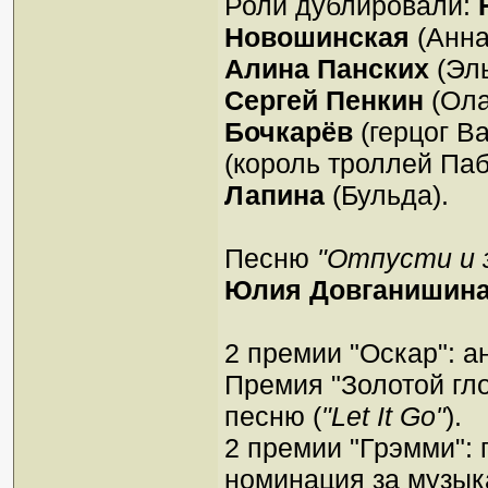
Роли дублировали:
Новошинская
(Анна
Алина Панских
(Эль
Сергей Пенкин
(Ол
Бочкарёв
(герцог В
(король троллей Па
Лапина
(Бульда).
Песню
"Отпусти и 
Юлия Довганишин
2 премии "Оскар": 
Премия "Золотой гло
песню (
"Let It Go"
).
2 премии "Грэмми": 
номинация за музык