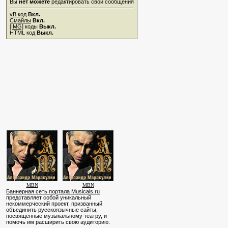
Вы
нет можете
редактировать свои сообщения
vB код
Вкл.
Смайлы
Вкл.
[IMG]
коды
Выкл.
HTML код
Выкл.
MBN
MBN
Баннерная сеть портала Musicals.ru
представляет собой уникальный
некоммерческий проект, призванный
объединить русскоязычные сайты,
посвященные музыкальному театру, и
помочь им расширить свою аудиторию.