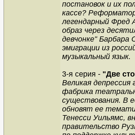
постановок и их по
кассе? Реформатор
легендарный Фред А
образ через десяти
девчонке" Барбара
эмиграции из росси
музыкальный язык.
3-я серия -
"Две ст
Великая депрессия 
фабрика театральн
существования. В 
обновят ее темати
Тенесси Уильямс, в
правительство Руз