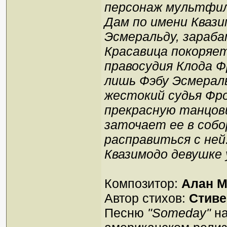
персонаж мультфиль
Дам по имени Квази
Эсмеральду, зараб
Красавица покоряет
правосудия Клода Ф
лишь Фэбу Эсмерал
жестокий судья Фро
прекрасную танцов
заточает ее в соб
расправиться с ней
Квазимодо девушке 
Композитор:
Алан М
Автор стихов:
Стиве
Песню
"Someday"
на