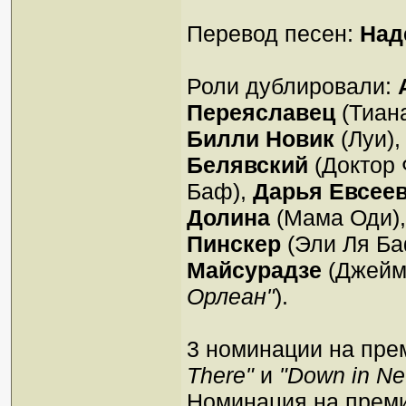
Перевод песен:
Над
Роли дублировали:
Переяславец
(Тиана
Билли Новик
(Луи)
Белявский
(Доктор 
Баф),
Дарья Евсее
Долина
(Мама Оди)
Пинскер
(Эли Ля Ба
Майсурадзе
(Джейм
Орлеан"
).
3 номинации на пре
There"
и
"Down in Ne
Номинация на преми