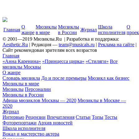
О
Мюзиклы
Мюзиклы
Школа
О
Главная
Журнал
жанре
в мире
в России
исполнителя
проек
© 2001—2019 Мюзиклы.Ru | Разработка и поддержка:
Aesthetic.Ru
| Редакция —
team@musicals.ru
|
Реклама на сайте
|
Сайт рекомендован зрителям всех возрастов
Главная
«Анна Каренина»
«Принцесса цирка»
«Стиляги»
Все
мюзиклы Москвы
О жанре
Cловарь мюзикла
До и после премьеры
Мюзикл как бизнес
Мюзиклы в мире
Мюзиклы
Персоналии
Мюзиклы в России
Афиша мюзиклов Москвы — 2020
Мюзиклы в Москве —
2020
Журнал
Интервью
Рецензии
Впечатления
Статьи
Топы
Тесты
Фоторепортажи
Aрхив новостей
Школа исполнителя
Вокал и мастерство актера