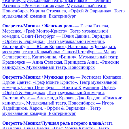
«Винил», Музыкальный театр, Красноярск — Филипп
Разенков, «Римские каникулы», Музыкальный театр,
Новосибирск Кирилл Стрежнев, «Орфей & Эвридика», Театр
музыкальной комедии, Екатеринбург
Оперетта-Мюзикл / Женская роль
— Елена Газаева,
Мерседес, «Граф Монте-Кристо», Театр музыкальной
комедии, Санкт-Петербург — Юлия Дякина, Эвридика,
«Орфей & Эвридика», Театр музыкальной комедии,
Екатеринбург — Юлия Коровко, Настенька, «Двенадцать
месяцев», театр «Карамболь», Санкт-Петербург — Мария
Селиверстова, Капитолина, «Винил», Музыкальный театр,
Красноярск — Анна Ставская, Принцесса Анна, «Римские
каникулы», Музыкальный театр, Новосибирск
Оперетта-Мюзикл / Мужская роль
— Ростислав Колпаков,
Эдмон Дантес, «Граф Монте-Кристо», Театр музыкальной
комедии, Санкт-Петербург — Никита Кружилин, Орфей,
«Орфей & Эвридика», Театр музыкальной комедии,
Екатеринбург — Александр Крюков, Джо Брэдли, «Римские
каникулы», Музыкальный театр, Новосибирск — Игорь
Ладейщиков, Харон, «Орфей & Эвридика», Театр
музыкальной комедии, Екатеринбург
Оперетта-Мюзикл/Лучшая роль второго плана
Агата
Вавилова, Луиза Вампа, «Граф Монте-Кристо», Театр