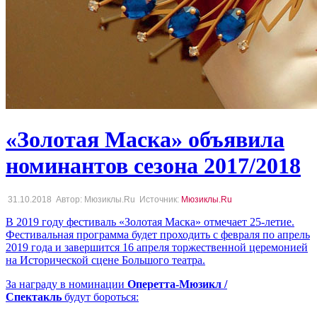
«Золотая Маска» объявила
номинантов сезона 2017/2018
31.10.2018
Автор: Мюзиклы.Ru
Источник:
Мюзиклы.Ru
В 2019 году фестиваль «Золотая Маска» отмечает 25-летие.
Фестивальная программа будет проходить с февраля по апрель
2019 года и завершится 16 апреля торжественной церемонией
на Исторической сцене Большого театра.
За награду в номинации
Оперетта-Мюзикл /
Спектакль
будут бороться: