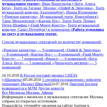
музыкальном театре»
; Иван Виноградов («Беги, Алиса,
Беги», Театр на Таганке, Москва; «Орфей & Эвридика», Театр
музыкальной комедии, Екатеринбург), Ирина Вторникова
(«Римские каникулы», Музыкальный театр, Новосибирск),
Тарас Михалевский («Карлик Нос», Театр-Театр, Пермь),
Петер Шомфаи («Граф Монте-Кристо», Театр музыкальной
комедии, Санкт-Петербург) в номинации
«Работа художника
по свету в музыкальном театре.
Список музыкальных спектаклей по количеству номинаций:
«Римские каникулы» — 9 номинаций «Орфей & Эвридика»
— 8 номинаций «Карлик Нос» — 8 номинаций «Граф Монте-
Кристо» — 7 номинаций «Винил» — 6 номинаций «Беги,
Алиса, Беги» — 5 номинаций «Двенадцать месяцев» — 5
номинаций
24.10.2018
В России поставят мюзикл CHESS
(«Шахматы»)
05.09.2018
5 сентября поздравления с юбилеем
принимает Михаил Швыдкой
24.07.2018
Дмитрий Богачев
возвращается в МДМ
Другие новости
Все Мюзиклы Москвы. Афиша
Информация о мюзиклах и музыкальных спектаклях Москвы
собрана из открытых источников.
Пожалуйста, уточняйте сведения на сайтах театров и