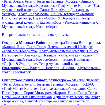
«Беги, Алиса, беги», Театр на Таганке, Москва «Винил»,
Музыкальный театр, Красноярск «Граф Монте-Кристо», Театр
музыкальной комедии, Санкт-Петербург «Двенадцать
месяцев», Театр «Карамболь», Санкт-Петербург «Карлик
Нос», Театр-Театр, Пермь «Орфей & Эвридика», Театр
музыкальной комедии, Екатеринбург «Римские каникулы»,
Музыкальный театр, Новосибирск
В персональных номинациях выдвинуты:
Оперетта-Мюзикл / Работа дирижера
Татьяна Виноградова,
«Карлик Нос», Театр-Театр, Пермь — Алексей Нефедов,
«Граф Монте-Кристо», Театр музыкальной комедии, Санкт-
Петербург — Александр Новиков, «Римские каникулы»,
Музыкальный театр, Новосибирск — Борис Нодельман,
«Орфей & Эвридика», Театр музыкальной комедии,
Екатеринбург — Валерий Шелепов, «Винил», Музыкальный
театр, Красноярск
Оперетта-Мюзикл / Работа режиссера
— Максим Диденко,
«Беги, Алиса, беги», Театр на Таганке, Москва — КЕРО,
«Граф Монте-Кристо», Театр музыкальной комедии, Санкт-
Петербург — Борис Мильграм, «Карлик Нос», Театр-Театр,
Пермь — Антон Оконешников, «Двенадцать месяцев», театр
«Карамболь», Санкт-Петербург — Николай Покотыло,