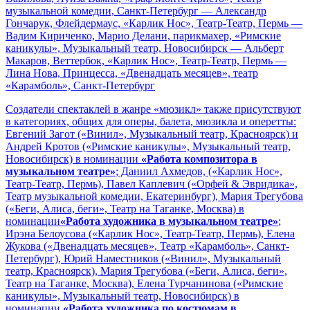
музыкальной комедии, Санкт-Петербург — Александр
Гончарук, Флейдермаус, «Карлик Нос», Театр-Театр, Пермь —
Вадим Кириченко, Марио Делани, парикмахер, «Римские
каникулы», Музыкальный театр, Новосибирск — Альберт
Макаров, Веттербок, «Карлик Нос», Театр-Театр, Пермь —
Лина Нова, Принцесса, «Двенадцать месяцев», театр
«Карамболь», Санкт-Петербург
Создатели спектаклей в жанре «мюзикл» также присутствуют
в категориях, общих для оперы, балета, мюзикла и оперетты:
Евгений Загот («Винил», Музыкальный театр, Красноярск) и
Андрей Кротов («Римские каникулы», Музыкальный театр,
Новосибирск) в номинации
«Работа композитора в
музыкальном театре»
; Даниил Ахмедов, («Карлик Нос»,
Театр-Театр, Пермь), Павел Каплевич («Орфей & Эвридика»,
Театр музыкальной комедии, Екатеринбург), Мария Трегубова
(«Беги, Алиса, беги», Театр на Таганке, Москва) в
номинации
«Работа художника в музыкальном театре»
;
Ирэна Белоусова («Карлик Нос», Театр-Театр, Пермь), Елена
Жукова («Двенадцать месяцев», Театр «Карамболь», Санкт-
Петербург), Юрий Наместников («Винил», Музыкальный
театр, Красноярск), Мария Трегубова («Беги, Алиса, беги»,
Театр на Таганке, Москва), Елена Турчанинова («Римские
каникулы», Музыкальный театр, Новосибирск) в
номинации
«Работа художника по костюмам в