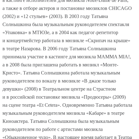
в кастинге исполнителей для мюзикла Notre-Dame de Paris,
а также в отборе актеров и постановке мюзиклов CHICAGO
(2002) и «12 стульев» (2003). В 2003 году Татьяна
Солнышкина была музыкальным руководителем спектакля
«Упаковка» в МТЮЗе, а в 2004 как педагог-репетитор
и концертмейстер работала в мюзикле «Скрипач на крыше»
в театре Назарова. В 2006 году Татьяна Солнышкина
принимала участие в кастинге для мюзикла MAMMA MIA!,
а в 2008 была приглашена работать в мюзикл «Монте-
Кристо». Татьяна Солнышкина работала музыкальным
руководителем по вокалу в мюзикле «В джазе только
девушки» (2008) в Театральном центре на Страстном
и в российской постановке мюзикла «Продюсеры» (2009)
на сцене театра «Et Cetera». Одновременно Татьяна работала
музыкальным руководителем мюзикла «Кабаре» в театре
Киноактера. Татьяна Солнышкина была музыкальным
руководителем по работе с артистами мюзикла
«Обыкновенное чудо». В настоящее время работает в Театра