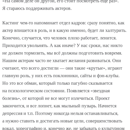
«На самом деле он другой, его стоит посмотреть еще раз».
Я стараюсь поддерживать актеров.
Кастинг чем-то напоминает отдел кадров: сразу понятно, как
актер впишется в роль, и в какую именно, будет ли халтурить.
Конечно, случается, что человек плохо работает, ленится.
Приходится увольнять. А как иначе? У нас сроки, нас никто
не должен тормозить, мы всё должны подготовить вовремя.
Нашим актерам часто не хватает желания развиваться. Они
считают, что всего достигли — они такие «крутые», играют
главную роль, у них есть поклонники, сайты и фэн-клубы.
Но это все обман, который только пагубно сказывается
на психологическом состоянии. Появляется «звездная
болезнь», от которой не все могут излечиться. Проект
закончится, и все лопнет, как мыльный пузырь. Начнется
депрессия и т.п. Поэтому никогда нельзя останавливаться,
а нужно ставить и достигать новые цели, совершенствовать
вокал, хореографию и, конечно же, не забывать о культурном