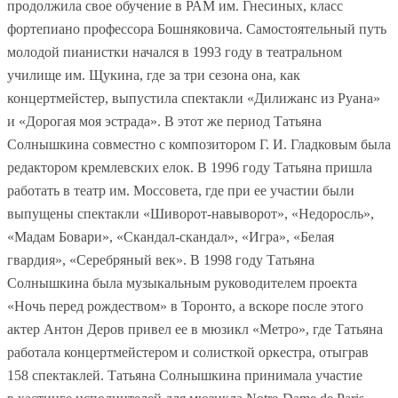
продолжила свое обучение в РАМ им. Гнесиных, класс
фортепиано профессора Бошняковича. Самостоятельный путь
молодой пианистки начался в 1993 году в театральном
училище им. Щукина, где за три сезона она, как
концертмейстер, выпустила спектакли «Дилижанс из Руана»
и «Дорогая моя эстрада». В этот же период Татьяна
Солнышкина совместно с композитором Г. И. Гладковым была
редактором кремлевских елок. В 1996 году Татьяна пришла
работать в театр им. Моссовета, где при ее участии были
выпущены спектакли «Шиворот-навыворот», «Недоросль»,
«Мадам Бовари», «Скандал-скандал», «Игра», «Белая
гвардия», «Серебряный век». В 1998 году Татьяна
Солнышкина была музыкальным руководителем проекта
«Ночь перед рождеством» в Торонто, а вскоре после этого
актер Антон Деров привел ее в мюзикл «Метро», где Татьяна
работала концертмейстером и солисткой оркестра, отыграв
158 спектаклей. Татьяна Солнышкина принимала участие