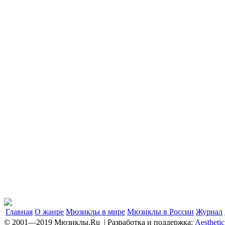
Главная
О жанре
Мюзиклы в мире
Мюзиклы в России
Журнал
© 2001—2019 Мюзиклы.Ru | Разработка и поддержка:
Aestheti