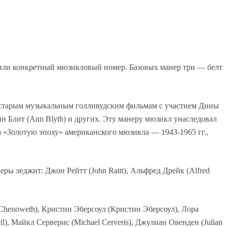
 или конкретный мюзикловый номер. Базовых манер три — белт
по старым музыкальным голливудским фильмам с участием Дины
нн Блит (Ann Blyth) и других. Эту манеру мюзикл унаследовал
а «Золотую эпоху» американского мюзикла — 1943-1965 гг.,
ы леджит: Джон Рейтт (John Raitt), Альфред Дрейк (Alfred
henoweth), Кристин Эберсоул (
Кристин Эберсоул
), Лора
ll), Майкл Серверис (Michael Cerveris), Джулиан Овенден (Julian