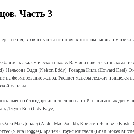
цов. Часть 3
еры пения, в зависимости от стиля, в котором написан мюзикл
ее близка к академической школе. Вам она наверняка знакома 
), Нельсона Эдди (Nelson Eddy), Говарда Кила (Howard Keel), Э
яние на формирование жанра. Расцвет манеры леджит пришелся н
ской манеры.
лись именно благодаря исполнению партий, написанных для манер
ws), Джуди Кей (Judy Kaye).
Одра МакДоналд (Audra MacDonald), Кристин Ченовет (Kristin C
оггес (Sierra Bogges), Брайен Стоукс Митчелл (Brian Stokes Mitche