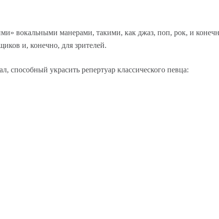
ми» вокальными манерами, такими, как джаз, поп, рок, и конеч
иков и, конечно, для зрителей.
ал, способный украсить репертуар классического певца: