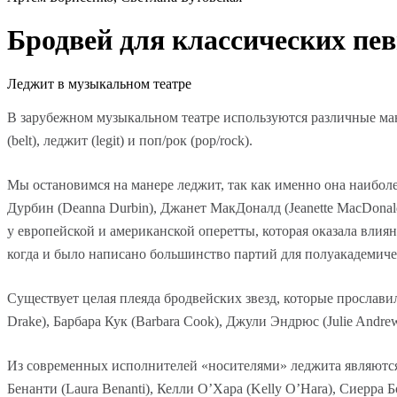
Бродвей для классических пев
Леджит в музыкальном театре
В зарубежном музыкальном театре используются различные ман
(belt), леджит (legit) и поп/рок (pop/rock).
Мы остановимся на манере леджит, так как именно она наибол
Дурбин (Deanna Durbin), Джанет МакДоналд (Jeanette MacDonald
у европейской и американской оперетты, которая оказала вли
когда и было написано большинство партий для полуакадемиче
Существует целая плеяда бродвейских звезд, которые прослави
Drake), Барбара Кук (Barbara Cook), Джули Эндрюс (Julie Andre
Из современных исполнителей «носителями» леджита являются 
Бенанти (Laura Benanti), Келли О’Хара (Kelly O’Hara), Сиерра Б