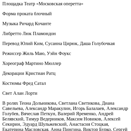
Площадка
Театр «Московская оперетта»
Форма проката
блочный
Музыка
Ричард Кочанте
Либретто
Люк Пламондон
Перевод
Юлий Ким, Сусанна Цирюк, Даша Голубочкая
Режиссер
Жиль Маю, Уэйн Фоукс
Хореограф
Мартино Мюллер
Декорации
Кристиан Ратц
Костюмы
Фред Сатал
Свет
Алан Лорти
В ролях
Теона Дольникова, Светлана Светикова, Диана
Савельева, Александр Маракулин, Игорь Балалаев, Александр
Голубев, Вячеслав Петкун, Валерий Яременко, Андрей
Белявский, Тимур Ведерников, Максим Новиков, Алексей
Секирин, Эдуард Шульжевский, Анастасия Стоцкая,
Екатерина Масловская, Анна Пингина, Виктор Бурко, Сергей