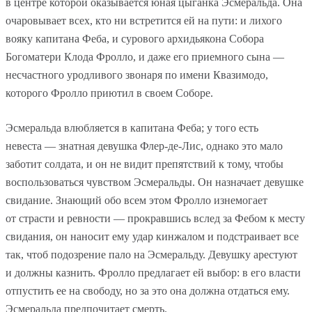
в центре которой оказывается юная цыганка Эсмеральда. Она
очаровывает всех, кто ни встретится ей на пути: и лихого
вояку капитана Феба, и сурового архидьякона Собора
Богоматери Клода Фролло, и даже его приемного сына —
несчастного уродливого звонаря по имени Квазимодо,
которого Фролло приютил в своем Соборе.
Эсмеральда влюбляется в капитана Феба; у того есть
невеста — знатная девушка Флер-де-Лис, однако это мало
заботит солдата, и он не видит препятствий к тому, чтобы
воспользоваться чувством Эсмеральды. Он назначает девушке
свидание. Знающий обо всем этом Фролло изнемогает
от страсти и ревности — прокравшись вслед за Фебом к месту
свидания, он наносит ему удар кинжалом и подстраивает все
так, чтоб подозрение пало на Эсмеральду. Девушку арестуют
и должны казнить. Фролло предлагает ей выбор: в его власти
отпустить ее на свободу, но за это она должна отдаться ему.
Эсмеральда предпочитает смерть.