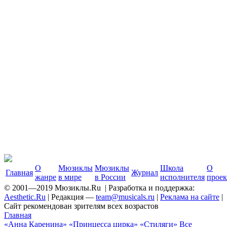
О
Мюзиклы
Мюзиклы
Школа
О
Главная
Журнал
жанре
в мире
в России
исполнителя
проек
© 2001—2019 Мюзиклы.Ru | Разработка и поддержка:
Aesthetic.Ru
| Редакция —
team@musicals.ru
|
Реклама на сайте
|
Сайт рекомендован зрителям всех возрастов
Главная
«Анна Каренина»
«Принцесса цирка»
«Стиляги»
Все