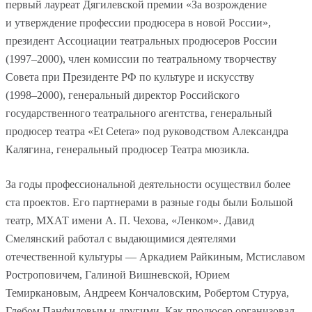
первый лауреат Дягилевской премии «За возрождение
и утверждение профессии продюсера в новой России»,
президент Ассоциации театральных продюсеров России
(1997–2000),
член комиссии по театральному творчеству
Совета при Президенте РФ по культуре и искусству
(1998–2000),
генеральный директор Российского
государственного театрального агентства, генеральный
продюсер театра «Et Cetera» под руководством Александра
Калягина, генеральный продюсер Театра мюзикла.
За годы профессиональной деятельности осуществил более
ста проектов. Его партнерами в разные годы были Большой
театр, МХАТ имени А. П. Чехова, «Ленком». Давид
Смелянский работал с выдающимися деятелями
отечественной культуры — Аркадием Райкиным, Мстиславом
Ростроповичем, Галиной Вишневской, Юрием
Темиркановым, Андреем Кончаловским, Робертом Стуруа,
Глебом Панфиловым и другими. Как продюсер организовал