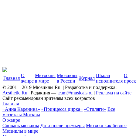
О
Мюзиклы
Мюзиклы
Школа
О
Главная
Журнал
жанре
в мире
в России
исполнителя
проек
© 2001—2019 Мюзиклы.Ru | Разработка и поддержка:
Aesthetic.Ru
| Редакция —
team@musicals.ru
|
Реклама на сайте
|
Сайт рекомендован зрителям всех возрастов
Главная
«Анна Каренина»
«Принцесса цирка»
«Стиляги»
Все
мюзиклы Москвы
О жанре
Cловарь мюзикла
До и после премьеры
Мюзикл как бизнес
Мюзиклы в мире