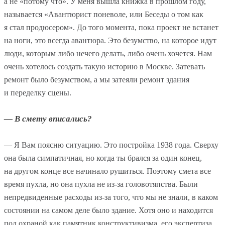
а не «потому что». У меня вышла книжка в прошлом году,
называется «Авантюрист поневоле, или Беседы о том как
я стал продюсером». До того момента, пока проект не встанет
на ноги, это всегда авантюра. Это безумство, на которое идут
люди, которым либо нечего делать, либо очень хочется. Нам
очень хотелось создать такую историю в Москве. Затевать
ремонт было безумством, а мы затеяли ремонт здания
и переделку сцены.
— В смету вписались?
— Я Вам поясню ситуацию. Это постройка 1938 года. Сверху
она была симпатичная, но когда ты брался за один конец,
на другом конце все начинало рушиться. Поэтому смета все
время пухла, но она пухла не из-за головотяпства. Были
непредвиденные расходы из-за того, что мы не знали, в каком
состоянии на самом деле было здание. Хотя оно и находится
под охраной как памятник конструктивизма, его экспертиза