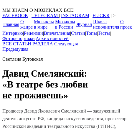
МЫ ЗНАЕМ О МЮЗИКЛАХ ВСЕ!
FACEBOOK
|
TELEGRAM
|
INSTAGRAM
|
FLICKR
| >
О
Мюзиклы
Мюзиклы
Школа
О
Главная
Журнал
жанре
в мире
в России
исполнителя
проек
Интервью
|
Рецензии
|
Впечатления
|
Статьи
|
Топы
|
Тесты
|
Фоторепортажи
|
Aрхив новостей
ВСЕ СТАТЬИ РАЗДЕЛА
Следующая
Предыдущая
Светлана Бутовская
Давид Смелянский:
«В театре без любви
не проживешь»
Продюсер Давид Яковлевич Смелянский — заслуженный
деятель искусств РФ, кандидат искусствоведения, профессор
Российской академии театрального искусства (ГИТИС),